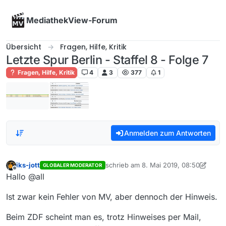
Skip to content
MediathekView-Forum
Übersicht
Fragen, Hilfe, Kritik
Letzte Spur Berlin - Staffel 8 - Folge 7
Fragen, Hilfe, Kritik
4
3
377
1
Anmelden zum Antworten
iks-jott
schrieb am
8. Mai 2019, 08:50
GLOBALER MODERATOR
zuletzt editiert von iks-jott
5. Aug. 201
Offline
Hallo @all
Ist zwar kein Fehler von MV, aber dennoch der Hinweis.
Beim ZDF scheint man es, trotz Hinweises per Mail,