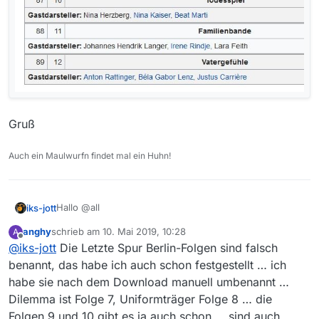
Gruß
Auch ein Maulwurfn findet mal ein Huhn!
Hallo @all
iks-jott
anghy
schrieb am
10. Mai 2019, 10:28
A
Ist zwar kein Fehler von MV, aber dennoch der
zuletzt editiert von
Offline
@
iks-jott
Die Letzte Spur Berlin-Folgen sind falsch
Hinweis.
Beim ZDF scheint man es, trotz Hinweises per Mail,
benannt, das habe ich auch schon festgestellt … ich
immer noch nicht begriffen zu haben, dass dort Folge 7
habe sie nach dem Download manuell umbenannt …
unter 2 verschiedenen Titeln geführt wird.
Dilemma ist Folge 7, Uniformträger Folge 8 … die
Folgen 9 und 10 gibt es ja auch schon … sind auch