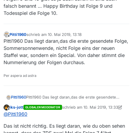
https://www.zdf.de/serien/letzte-spur-
falsch benannt … Happy Birthday ist Folge 9 und
berlin/uniformtraeger-100.html
https://www.zdf.de/serien/letzte-spur-berlin/dilemma-
So sollte es wohl korrekt aussehen:
Todesspiel die Folge 10.
100.html
Pitti1960
schrieb am
10. Mai 2019, 13:18
zuletzt editiert von
Offline
Pitti1960 Das liegt daran,das die erste gesendete Folge,
Sommersonnenwende, nicht Folge eins der neuen
Staffel war, sondern ein Special. Von daher stimmt die
Nummerierung der Folgen durchaus.
Per aspera ad astra
Pitti1960
Pitti1960 Das liegt daran,das die erste gesendete
Gruß
Folge, Sommersonnenwende, nicht Folge eins der
iks-jott
schrieb am
10. Mai 2019, 13:33
GLOBALER MODERATOR
neuen Staffel war, sondern ein Special. Von daher
zuletzt editiert von iks-jott
5. Okt. 2019
Offline
@
Pitti1960
stimmt die Nummerierung der Folgen durchaus.
Das ist nicht richtig. Es liegt daran, wie du oben sehen
kannst, dass das ZDF zwei Mal die Folge 7 führt.