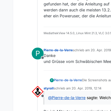
gefunden hat, der die Anleitung auf 
werden dann auch die meisten 13.2.
eher ein Poweruser, der die Anleitu
MediathekView 14.5.0, Linux Mint 21.3, VLC 3.0.
Pierre-de-la-Verre
schrieb am
20. Apr. 2019
P
zuletzt editiert von
Danke
Offline
und Grüsse vom Schwäbischen Mee
Pierre-de-la-Verre
Die Screenshots a
P
13.2.1 ab. Welche 
styroll
schrieb am
20. Apr. 2019, 12:14
zuletzt editiert von
@
Pierre-de-la-Verre
sagte: Welche
Offline