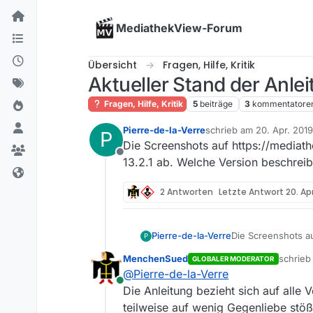
Skip to content
MediathekView-Forum
Übersicht
Fragen, Hilfe, Kritik
Aktueller Stand der Anle
Fragen, Hilfe, Kritik
5
beiträge
3
kommentatore
Pierre-de-la-Verre
schrieb am
20. Apr. 2019
P
zuletzt editiert von
Die Screenshots auf https://mediat
Offline
13.2.1 ab. Welche Version beschreib
2 Antworten
Letzte Antwort
20. Apr
Pierre-de-la-Verre
Die Screenshots a
P
13.2.1 ab. Welche 
MenchenSued
schrie
GLOBALER MODERATOR
zuletzt 
@
Pierre-de-la-Verre
Online
Die Anleitung bezieht sich auf alle
teilweise auf wenig Gegenliebe stö