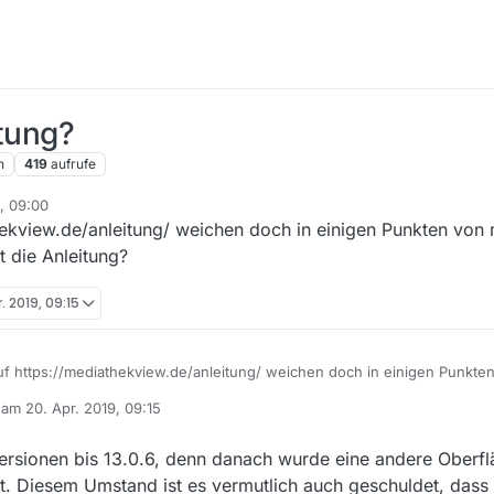
itung?
n
419
aufrufe
, 09:00
hekview.de/anleitung/ weichen doch in einigen Punkten von 
t die Anleitung?
. 2019, 09:15
uf https://mediathekview.de/anleitung/ weichen doch in einigen Punkte
Version beschreibt die Anleitung?
b am
20. Apr. 2019, 09:15
editiert von
 Versionen bis 13.0.6, denn danach wurde eine andere Oberf
ßt. Diesem Umstand ist es vermutlich auch geschuldet, das