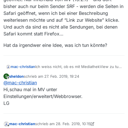
bisher auch nur beim Sender SRF - werden die Seiten in
Safari geöffnet, wenn ich bei einer Beschreibung
weiterlesen möchte und auf “Link zur Website” klicke.
Und auch da sind es nicht alle Sendungen, bei denen
Safari kommt statt Firefox…
Hat da irgendwer eine Idee, was ich tun könnte?
Ich weiss nicht, ob es mit MediathekView zu tun
mac-christian
hat, oder ob das Problem woanders liegt. Auf
sheldon
schrieb am
27. Feb. 2019, 19:24
S
jeden Fall ist es nervig:
In den Einstellungen meines Mac (OS X 10.13.6)
zuletzt editiert von
Offline
@
mac-christian
habe ich Firefox als Browser eingestellt. Das
funktioniert auch, und Links zu Webseiten
Hat da irgendwer eine Idee, was ich tun könnte?
Hi,schau mal in MV unter
werden in Firefox geöffnet. Nur innerhalb von
Einstellungen/erweitert/Webbrowser.
MV (13.2.1) - und dort bisher auch nur beim
LG
Sender SRF - werden die Seiten in Safari
geöffnet, wenn ich bei einer Beschreibung
weiterlesen möchte und auf “Link zur Website”
klicke. Und auch da sind es nicht alle
mac-christian
schrieb am
28. Feb. 2019, 10:15
zuletzt editiert von mac-christian
Sendungen, bei denen Safari kommt statt
Offline