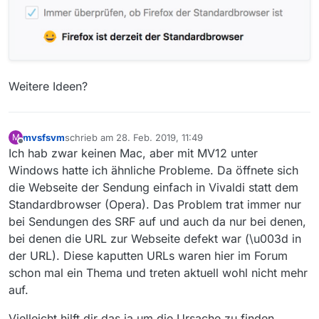
Weitere Ideen?
mvsfsvm
schrieb am
28. Feb. 2019, 11:49
M
zuletzt editiert von
Offline
Ich hab zwar keinen Mac, aber mit MV12 unter
Windows hatte ich ähnliche Probleme. Da öffnete sich
die Webseite der Sendung einfach in Vivaldi statt dem
Standardbrowser (Opera). Das Problem trat immer nur
bei Sendungen des SRF auf und auch da nur bei denen,
bei denen die URL zur Webseite defekt war (\u003d in
der URL). Diese kaputten URLs waren hier im Forum
schon mal ein Thema und treten aktuell wohl nicht mehr
auf.
Vielleicht hilft dir das ja um die Ursache zu finden.