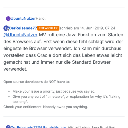
Hallo,
UbuntuNutzer
U
DerReisende77
schrieb am
14. Juni 2019, 07:24
D
ENTWICKLER
ich habe unter Ubuntu praktisch das gleiche
zuletzt editiert von
Offline
@
UbuntuNutzer
MV ruft eine Java Funktion zum Starten
Problem. Unter “Preferred Applications” für
Ubuntu habe ich Chromium als Standard-
des Browsers auf. Erst wenn diese fehl schlägt wird der
Browser eingestellt. URLs in anderen
eingestellte Browser verwendet. Ich kann mir durchaus
Anwendungen werden auch korrekt mit
vorstellen dass Oracle dort sich das Leben etwas leicht
Chromium geöffnet. MV dagegen öffnet die
gemacht hat und immer nur die Standard Browser
URLs stets mit Firefox. Und zwar obwohl ich
unter “
Einstellungen-Erweitert-Webbrowser zum
verwendet.
Öffnen von URLs
” Chromium eingestellt habe
(
/usr/bin/chromium-browser
). Firefox war auch
Open source developers do NOT have to:
schon Mal meine Standard-Browser und MV
scheint sich das irgendwie gemerkt zu haben
Make your issue a priority, just because you say so.
und geht davon auch nicht mehr ab. Seltsam.
Give you any sort of "timetable", or explanation for why it´s "taking
Scheint mir ein Bug zu sein.
too long".
Check your entitlement. Nobody owes you anything.
DerReisende77
@
UbuntuNutzer
MV ruft eine Java Funktion
D