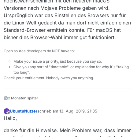
höchstwahrscheinlich mit den neueren macOS
Versionen nach Mojave Probleme geben wird.
Ursprünglich war das Einstellen des Browsers nur für
die Linux-Welt gedacht da man dort nicht einfach einen
Standard-Browser ermitteln konnte. Für macOS hat
bisher dies Browser-Wahl immer gut funktioniert.
Open source developers do NOT have to:
Make your issue a priority, just because you say so.
Give you any sort of "timetable", or explanation for why it´s "taking
too long".
Check your entitlement. Nobody owes you anything.
2 Monaten später
UbuntuNutzer
schrieb am
13. Aug. 2019, 21:35
U
zuletzt editiert von
Offline
Hallo,
danke für die Hinweise. Mein Problem war, dass immer