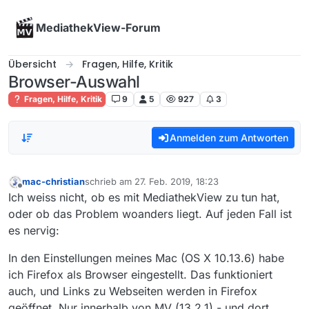
Skip to content
MediathekView-Forum
Übersicht
Fragen, Hilfe, Kritik
Browser-Auswahl
Fragen, Hilfe, Kritik
9
5
927
3
Anmelden zum Antworten
mac-christian
schrieb am
27. Feb. 2019, 18:23
zuletzt editiert von
Offline
Ich weiss nicht, ob es mit MediathekView zu tun hat,
oder ob das Problem woanders liegt. Auf jeden Fall ist
es nervig:
In den Einstellungen meines Mac (OS X 10.13.6) habe
ich Firefox als Browser eingestellt. Das funktioniert
auch, und Links zu Webseiten werden in Firefox
geöffnet. Nur innerhalb von MV (13.2.1) - und dort