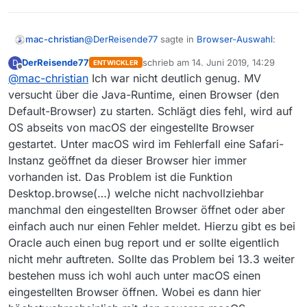
@
DerReisende77
sagte in
Browser-Auswahl
:
mac-christian
DerReisende77
schrieb am
14. Juni 2019, 14:29
D
ENTWICKLER
zuletzt editiert von
Offline
@
mac-christian
Ich war nicht deutlich genug. MV
@
UbuntuNutzer
MV ruft eine Java
Funktion zum Starten des Browsers auf.
versucht über die Java-Runtime, einen Browser (den
Mh - das widerspricht aber meinen
Erst wenn diese fehl schlägt wird der
Default-Browser) zu starten. Schlägt dies fehl, wird auf
Erfahrungen. Bei mir ist Firefox der
eingestellte Browser verwendet. Ich kann
OS abseits von macOS der eingestellte Browser
Standardbrowser
und
auch in MV als Browser
mir durchaus vorstellen dass Oracle dort
eingestellt. Also müsste zuerst versucht
sich das Leben etwas leicht gemacht hat
gestartet. Unter macOS wird im Fehlerfall eine Safari-
werden, FF zu starten (Standardbrowser) und
und immer nur die Standard Browser
Instanz geöffnet da dieser Browser hier immer
dann, wenn das nicht geht, nochmal FF (in MV
verwendet.
vorhanden ist. Das Problem ist die Funktion
als Browser definiert). Trotzdem wird ab und zu
Desktop.browse(…) welche nicht nachvollziehbar
Safari gestartet. MacOS 10.13.6.
manchmal den eingestellten Browser öffnet oder aber
einfach auch nur einen Fehler meldet. Hierzu gibt es bei
Oracle auch einen bug report und er sollte eigentlich
nicht mehr auftreten. Sollte das Problem bei 13.3 weiter
bestehen muss ich wohl auch unter macOS einen
eingestellten Browser öffnen. Wobei es dann hier