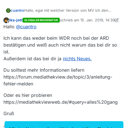
cuantro
Hallo, egal mit welcher Version von MV ich den
C
download versuche (WDR Fernsehen), immer
iks-jott
schrieb am
15. Jan. 2019, 14:39
GLOBALER MODERATOR
bekomme ich nach kurzer Zeit die Meldung der
zuletzt editiert von iks-jott
Offline
Hallo
@
cuantro
Download sei fehlerhaft (Abbruch bei 198 MB).
Warum ist das so?
Ich kann das weder beim WDR noch bei der ARD
bestätigen und weiß auch nicht warum das bei dir so
ist.
Außerdem ist das bei dir ja
nichts Neues.
Du solltest mehr Informationen liefern
https://forum.mediathekview.de/topic/3/anleitung-
fehler-melden
Oder es hier probieren
https://mediathekviewweb.de/#query=alles%20gang
Gruß
Auch ein Maulwurfn findet mal ein Huhn!