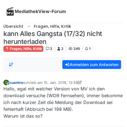
Skip to content
MediathekView-Forum
Übersicht
Fragen, Hilfe, Kritik
kann Alles Gangsta (17/32) nicht
herunterladen
Fragen, Hilfe, Kritik
2
2
245
1
Anmelden zum Antworten
cuantro
schrieb am
15. Jan. 2019, 13:58
C
zuletzt editiert von cuantro
Offline
Hallo, egal mit welcher Version von MV ich den
download versuche (WDR Fernsehen), immer bekomme
ich nach kurzer Zeit die Meldung der Download sei
fehlerhaft (Abbruch bei 198 MB).
Warum ist das so?