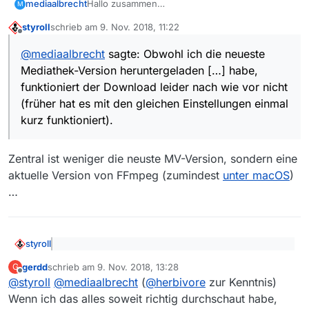
Hallo zusammen
mediaalbrecht
M
Obwohl ich die neueste Mediathek-Version
styroll
schrieb am
9. Nov. 2018, 11:22
heruntergeladen und den Agent gemäss
Habt Ihr ähnliche Probleme?
zuletzt editiert von
Offline
Anleitung eingefügt habe, funktioniert der
@
mediaalbrecht
sagte: Obwohl ich die neueste
Download leider nach wie vor nicht (früher hat
Danke für Eure Hilfe.
Mediathek-Version heruntergeladen […] habe,
es mit den gleichen Einstellungen einmal kurz
funktioniert).
Grüsse
funktioniert der Download leider nach wie vor nicht
(früher hat es mit den gleichen Einstellungen einmal
kurz funktioniert).
Zentral ist weniger die neuste MV-Version, sondern eine
aktuelle Version von FFmpeg (zumindest
unter macOS
)
…
styroll
@
mediaalbrecht
sagte: Obwohl ich die neueste
gerdd
schrieb am
9. Nov. 2018, 13:28
G
Mediathek-Version heruntergeladen […] habe,
zuletzt editiert von
Offline
Zentral ist weniger die neuste MV-Version, sondern
funktioniert der Download leider nach wie vor nicht
@
styroll
@
mediaalbrecht
(
@
herbivore
zur Kenntnis)
eine aktuelle Version von FFmpeg (zumindest
unter
(früher hat es mit den gleichen Einstellungen
Wenn ich das alles soweit richtig durchschaut habe,
macOS
)…
einmal kurz funktioniert).