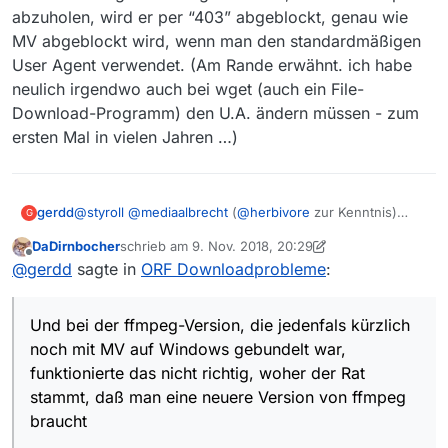
abzuholen, wird er per “403” abgeblockt, genau wie
MV abgeblockt wird, wenn man den standardmäßigen
User Agent verwendet. (Am Rande erwähnt. ich habe
neulich irgendwo auch bei wget (auch ein File-
Download-Programm) den U.A. ändern müssen - zum
ersten Mal in vielen Jahren …)
gerdd
@
styroll
@
mediaalbrecht
(
@
herbivore
zur Kenntnis)
G
Wenn ich das alles soweit richtig durchschaut habe,
DaDirnbocher
schrieb am
9. Nov. 2018, 20:29
dann muß man für den “neuen ORF” jetzt den User
zuletzt editiert von DaDirnbocher
11. Sept. 2018, 21:3
Offline
@
gerdd
sagte in
ORF Downloadprobleme
:
Agent sowohl bei MV als auch bei ffmpeg ändern. Und
bei der ffmpeg-Version, die jedenfals kürzlich noch mit
MV auf Windows gebundelt war, funktionierte das nicht
Und bei der ffmpeg-Version, die jedenfals kürzlich
richtig, woher der Rat stammt, daß man eine neuere
Version von ffmpeg braucht (4.something, glaube ich -
noch mit MV auf Windows gebundelt war,
suchen, steht hier irgendwo im Forum.) Beim
funktionierte das nicht richtig, woher der Rat
Herunterladen von Videos im Streaming-Format (.m3u8)
stammt, daß man eine neuere Version von ffmpeg
wird nämlich zuerst eineArt “Playlist” geladen, in der
braucht
dann viele .mp4-Schnipsel aufgelistet sind, die in ihrer
Gesamtheit das Video darstellen. Ffmpeg wird von MV