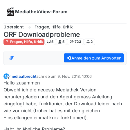
Skip to content
MediathekView-Forum
Übersicht
Fragen, Hilfe, Kritik
ORF Downloadprobleme
Fragen, Hilfe, Kritik
5
5
723
2
Anmelden zum Antworten
mediaalbrecht
schrieb am
9. Nov. 2018, 10:06
M
zuletzt editiert von
Offline
Hallo zusammen
Obwohl ich die neueste Mediathek-Version
heruntergeladen und den Agent gemäss Anleitung
eingefügt habe, funktioniert der Download leider nach
wie vor nicht (früher hat es mit den gleichen
Einstellungen einmal kurz funktioniert).
Habt Ihr ähnliche Probleme?