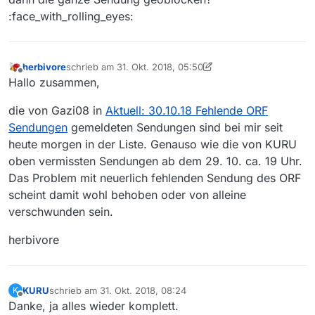
:face_with_rolling_eyes:
herbivore
schrieb am
31. Okt. 2018, 05:50
zuletzt editiert von herbivore
Offline
Hallo zusammen,
die von Gazi08 in
Aktuell: 30.10.18 Fehlende ORF
Sendungen
gemeldeten Sendungen sind bei mir seit
heute morgen in der Liste. Genauso wie die von KURU
oben vermissten Sendungen ab dem 29. 10. ca. 19 Uhr.
Das Problem mit neuerlich fehlenden Sendung des ORF
scheint damit wohl behoben oder von alleine
verschwunden sein.
herbivore
KURU
schrieb am
31. Okt. 2018, 08:24
K
zuletzt editiert von
Offline
Danke, ja alles wieder komplett.