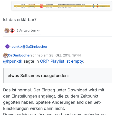
Ist das erklärbar?
2 Antworten
@
DaDirnbocher
hpunktk
H
DaDirnbocher
schrieb am
28. Okt. 2018, 19:44
Finde ich seltsam und anmaßend. Natürlich bin
zuletzt editiert von
Offline
@
hpunktk
sagte in
ORF: Playlist ist empty
:
Ist das erklärbar?
ich überzeugt, weiß aber, dass ich dennoch
etwas übersehen haben könnte.
Screenshot meiner Einstellungen anbei.
etwas Seltsames rausgefunden:
User_agent ist beim ffmpeg gesetzt.
Anschauen funktioniert.
Das ist normal. Der Eintrag unter Download wird mit
den Einstellungen angelegt, die zu dem Zeitpunkt
gegolten haben. Spätere Änderungen and den Set-
Einstellungen wirken dann nicht.
Downloadeintrag löschen, und nach dem geänderten