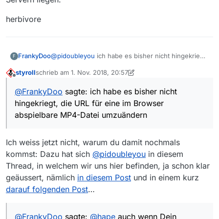
herbivore
@
pidoubleyou
ich habe es bisher nicht hingekriegt,
FrankyDoo
F
die URL für eine im Browser abspielbare MP4-Datei
styroll
schrieb am
1. Nov. 2018, 20:57
umzuändern
als Beispiel habe ich den ORF-Beitrag eines
zuletzt editiert von styroll
11. Jan. 2018, 22:05
Offline
meine Versuche enden mit folgendem Hinweis im
Wetterberichts in den Nachrichten genommen
@
FrankyDoo
sagte: ich habe es bisher nicht
Browser:
Original-URL: https://apasfiis.sf.apa.at/ipad/cms-
meine (nicht erfolgreiche) Abänderung:
hingekriegt, die URL für eine im Browser
worldwide/2018-10-29_1300_tl_02_ZIB-13-
https://varorfvod.sf.apa.at/cms-
00_Wetter__13993558__o__913337855b__s14388134_
worldwide/online/4a98ae7f980042e62dcf93abb81e
Kannst Du mir sagen, wo der Fehler liegt?
abspielbare MP4-Datei umzuändern
4__ORF2HD_13155805P_13172723P_Q8C.mp4/playlist
baed/1540159200/2018-10-29_1300_tl_02_ZIB-13-
.m3u8
00_Wetter__13993558__o__913337855b__s14388134_
Ich nutze MAC (High Sierra, 10.13.6) und habe es in
4__ORF2HD_13155805P_13172723P_Q8C.mp4
den Browsern Chrome und Firefox versucht
Ich weiss jetzt nicht, warum du damit nochmals
gehabt
kommst: Dazu hat sich
@
pidoubleyou
in diesem
Thread, in welchem wir uns hier befinden, ja schon klar
geäussert, nämlich
in diesem Post
und in einem kurz
darauf folgenden Post
…
@
FrankyDoo
sagte:
@
hape
auch wenn Dein