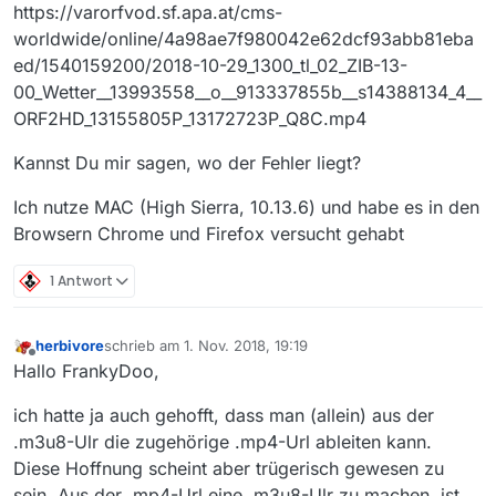
https://varorfvod.sf.apa.at/cms-
worldwide/online/4a98ae7f980042e62dcf93abb81eba
ed/1540159200/2018-10-29_1300_tl_02_ZIB-13-
00_Wetter__13993558__o__913337855b__s14388134_4__
ORF2HD_13155805P_13172723P_Q8C.mp4
Kannst Du mir sagen, wo der Fehler liegt?
Ich nutze MAC (High Sierra, 10.13.6) und habe es in den
Browsern Chrome und Firefox versucht gehabt
1 Antwort
herbivore
schrieb am
1. Nov. 2018, 19:19
zuletzt editiert von
Offline
Hallo FrankyDoo,
ich hatte ja auch gehofft, dass man (allein) aus der
.m3u8-Ulr die zugehörige .mp4-Url ableiten kann.
Diese Hoffnung scheint aber trügerisch gewesen zu
sein. Aus der .mp4-Url eine .m3u8-Ulr zu machen, ist