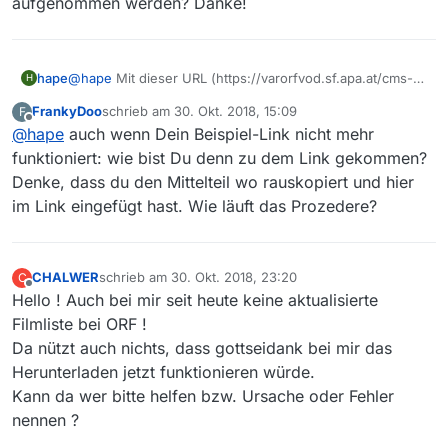
aufgenommen werden? Danke!
hape
@
hape
Mit dieser URL (https://varorfvod.sf.apa.at/cms-
H
worldwide/online/4a98ae7f980042e62dcf93abb81ebaed/
FrankyDoo
schrieb am
30. Okt. 2018, 15:09
F
1540159200/2018-10-21_1408_sd_02_Die-Wiener-
zuletzt editiert von
Offline
@
hape
auch wenn Dein Beispiel-Link nicht mehr
Alpe_____13992785__o__5996498665__s14383403_3__ORF
2HD_14084409P_14324318P_Q6A.mp4) kann ich im
funktioniert: wie bist Du denn zu dem Link gekommen?
Browser eine ORF-Sendung abspielen. Unterschied: statt
Denke, dass du den Mittelteil wo rauskopiert und hier
https://apasfils… https://varorfvod …
im Link eingefügt hast. Wie läuft das Prozedere?
CHALWER
schrieb am
30. Okt. 2018, 23:20
C
zuletzt editiert von
Offline
Hello ! Auch bei mir seit heute keine aktualisierte
Filmliste bei ORF !
Da nützt auch nichts, dass gottseidank bei mir das
Herunterladen jetzt funktionieren würde.
Kann da wer bitte helfen bzw. Ursache oder Fehler
nennen ?