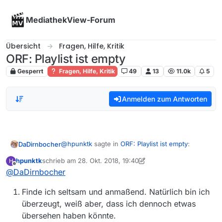
Skip to content
MediathekView-Forum
Übersicht
Fragen, Hilfe, Kritik
ORF: Playlist ist empty
Gesperrt
Fragen, Hilfe, Kritik
49
13
11.0k
5
Anmelden zum Antworten
@
hpunktk
sagte in
ORF: Playlist ist empty
:
DaDirnbocher
hpunktk
schrieb am
28. Okt. 2018, 19:40
H
zuletzt editiert von hpunktk
Offline
@
DaDirnbocher
Ich glaube alle diese Eintragungen
(eigener User-Agent bei ‘Allgemein’ und
Bei mir klappts.
Set ‘Mac Speichern’) gemacht zu haben.
Finde ich seltsam und anmaßend. Natürlich bin ich
überzeugt, weiß aber, dass ich dennoch etwas
Du könntest - in dieser Reihenfolge - folgendes
übersehen haben könnte.
machen: