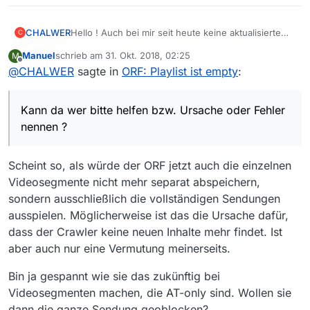
CHALWER
Hello ! Auch bei mir seit heute keine aktualisierte
C
Filmliste bei ORF !
Manuel
schrieb am
31. Okt. 2018, 02:25
M
Da nützt auch nichts, dass gottseidank bei mir das
zuletzt editiert von
Offline
@
CHALWER
sagte in
ORF: Playlist ist empty
:
Herunterladen jetzt funktionieren würde.
Kann da wer bitte helfen bzw. Ursache oder Fehler
nennen ?
Kann da wer bitte helfen bzw. Ursache oder Fehler
nennen ?
Scheint so, als würde der ORF jetzt auch die einzelnen
Videosegmente nicht mehr separat abspeichern,
sondern ausschließlich die vollständigen Sendungen
ausspielen. Möglicherweise ist das die Ursache dafür,
dass der Crawler keine neuen Inhalte mehr findet. Ist
aber auch nur eine Vermutung meinerseits.
Bin ja gespannt wie sie das zukünftig bei
Videosegmenten machen, die AT-only sind. Wollen sie
dann die ganze Sendung geoblocken?