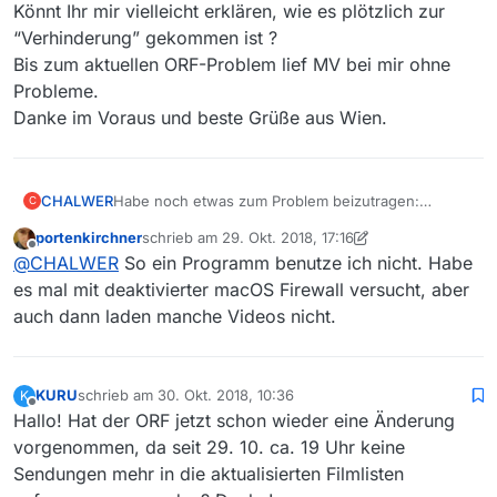
Könnt Ihr mir vielleicht erklären, wie es plötzlich zur
“Verhinderung” gekommen ist ?
Bis zum aktuellen ORF-Problem lief MV bei mir ohne
Probleme.
Danke im Voraus und beste Grüße aus Wien.
CHALWER
Habe noch etwas zum Problem beizutragen:
C
Bei mir ist (war) aus Sicherheitsgründen seit langem
portenkirchner
schrieb am
29. Okt. 2018, 17:16
ein Programm “Software Policy” installiert, welches
zuletzt editiert von portenkirchner
Offline
@
CHALWER
So ein Programm benutze ich nicht. Habe
im Hintergrund “wachte”, dass niemand Fremder
irgendetwas auf meinem Notebook installiert.
es mal mit deaktivierter macOS Firewall versucht, aber
Aus Interesse heraus habe ich dieses gestoppt und
auch dann laden manche Videos nicht.
siehe da, seit da läuft wieder alles ganz normal !
Warum auch immer, bei mir scheint die Lösung
gefunden.
Könnt Ihr mir vielleicht erklären, wie es plötzlich zur
KURU
schrieb am
30. Okt. 2018, 10:36
K
zuletzt editiert von
“Verhinderung” gekommen ist ?
Offline
Hallo! Hat der ORF jetzt schon wieder eine Änderung
Bis zum aktuellen ORF-Problem lief MV bei mir
vorgenommen, da seit 29. 10. ca. 19 Uhr keine
ohne Probleme.
Sendungen mehr in die aktualisierten Filmlisten
Danke im Voraus und beste Grüße aus Wien.