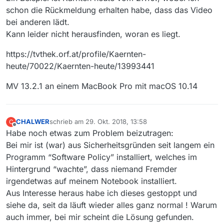
Grüße aus Wien
schon die Rückmeldung erhalten habe, dass das Video
bei anderen lädt.
Kann leider nicht herausfinden, woran es liegt.
https://tvthek.orf.at/profile/Kaernten-
heute/70022/Kaernten-heute/13993441
MV 13.2.1 an einem MacBook Pro mit macOS 10.14
CHALWER
schrieb am
29. Okt. 2018, 13:58
C
zuletzt editiert von
Offline
Habe noch etwas zum Problem beizutragen:
Bei mir ist (war) aus Sicherheitsgründen seit langem ein
Programm “Software Policy” installiert, welches im
Hintergrund “wachte”, dass niemand Fremder
irgendetwas auf meinem Notebook installiert.
Aus Interesse heraus habe ich dieses gestoppt und
siehe da, seit da läuft wieder alles ganz normal ! Warum
auch immer, bei mir scheint die Lösung gefunden.