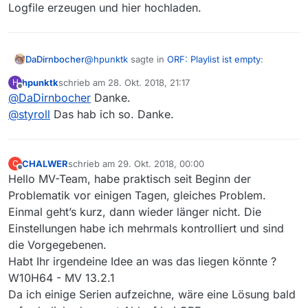
Logfile erzeugen und hier hochladen.
10-27_1925_sd_06_zeit-
geschichte_____13993419__o__1086476776__s1438
7085_5__ORF3HD_19240521P_20132211P_Q6A.mp
4/playlist.m3u8
@
hpunktk
sagte in
ORF: Playlist ist empty
:
DaDirnbocher
hpunktk
schrieb am
28. Okt. 2018, 21:17
H
Zu 3.: Hab mittlerweile etwas Seltsames
zuletzt editiert von
Offline
@
DaDirnbocher
Danke.
etwas Seltsames rausgefunden:
rausgefunden:
Eine bestimmte Sendung, die durch ein Abo
@
styroll
Das hab ich so. Danke.
unter “Downloads” aufgelistet wird, lässt sich
Das ist normal. Der Eintrag unter Download wird
nach wie vor nicht durch Klick auf “Download
mit den Einstellungen angelegt, die zu dem
starten” runterladen.
Zeitpunkt gegolten haben. Spätere Änderungen
CHALWER
schrieb am
29. Okt. 2018, 00:00
Suche ich aber dieselbe Sendung im Bereich
C
zuletzt editiert von
and den Set-Einstellungen wirken dann nicht.
Offline
“Filme”, betätige dort “Film aufzeichnen” (inkl.
Hello MV-Team, habe praktisch seit Beginn der
Downloadeintrag löschen, und nach dem
automatischer Download-Start), dann wird sie
Problematik vor einigen Tagen, gleiches Problem.
geänderten Set-Einstellungen neuanlegen.
runtergeladen.
Einmal geht’s kurz, dann wieder länger nicht. Die
Im Screenshot stammt die 1.Zeile aus dem Abo,
Einstellungen habe ich mehrmals kontrolliert und sind
die 2.Zeile aus der manuellen Auswahl aus
“Filme”.
die Vorgegebenen.
Selbe Filmnr. 423748, selbe URL
Habt Ihr irgendeine Idee an was das liegen könnte ?
https://apasfiis.sf.apa.at/ipad/cms-austria/2018-
W10H64 - MV 13.2.1
10-27_1925_sd_06_zeit-
Da ich einige Serien aufzeichne, wäre eine Lösung bald
geschichte_____13993419__o__1086476776__s1438
7085_5__ORF3HD_19240521P_20132211P_Q6A.mp