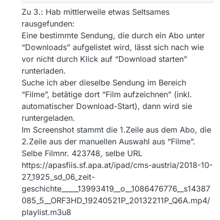
Zu 3.: Hab mittlerweile etwas Seltsames
rausgefunden:
Eine bestimmte Sendung, die durch ein Abo unter
“Downloads” aufgelistet wird, lässt sich nach wie
vor nicht durch Klick auf “Download starten”
runterladen.
Suche ich aber dieselbe Sendung im Bereich
“Filme”, betätige dort “Film aufzeichnen” (inkl.
automatischer Download-Start), dann wird sie
runtergeladen.
Im Screenshot stammt die 1.Zeile aus dem Abo, die
2.Zeile aus der manuellen Auswahl aus “Filme”.
Selbe Filmnr. 423748, selbe URL
https://apasfiis.sf.apa.at/ipad/cms-austria/2018-10-
27_1925_sd_06_zeit-
geschichte_____13993419__o__1086476776__s14387
085_5__ORF3HD_19240521P_20132211P_Q6A.mp4/
playlist.m3u8