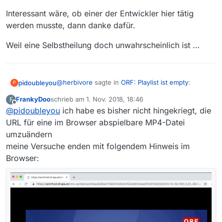
Interessant wäre, ob einer der Entwickler hier tätig
werden musste, dann danke dafür.
Weil eine Selbstheilung doch unwahrscheinlich ist …
@
herbivore
sagte in
ORF: Playlist ist empty
:
pidoubleyou
P
FrankyDoo
schrieb am
1. Nov. 2018, 18:46
F
zuletzt editiert von
Offline
@
pidoubleyou
ich habe es bisher nicht hingekriegt, die
direkte Urls aus der Url der Playlist durch
textuelle Ersetzung bekommen
URL für eine im Browser abspielbare MP4-Datei
Wenn jemand die Logik für das ORF findet, baue
umzuändern
ich diese gerne ein. Bei meinen Analysen habe
meine Versuche enden mit folgendem Hinweis im
ich allerdings Möglichkeit gefunden, da die
…varorfvod.sf.apa.at/cms-worldwide/online/
nachfolgend fett markierten URL-Bestandteile
4a98ae7f980042e62dcf93abb81ebaed/1540159
Browser:
nicht in den ORF-Seite zu finden sind:
200
Der besagte Film ist als m3u8 und mp4 in der
/2018-10-21_1408_sd_02_Die-Wiener-
Filmliste, da dieser am letzten Tag ausgestrahlt
Alpe_____13992785__o__5996498665__s14383403_
wurde, an dem ORF noch mp4 geliefert hat.
3__ORF2HD_14084409P_14324318P_Q6A.mp4