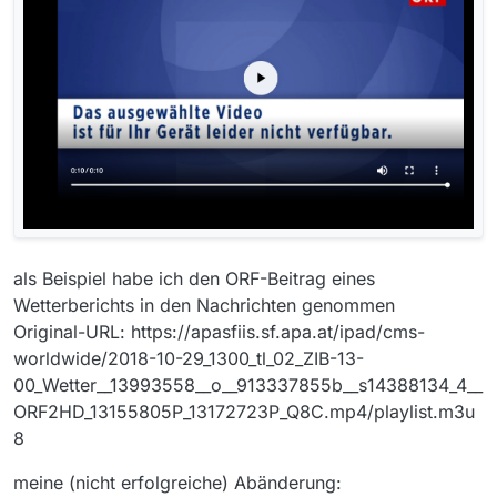
als Beispiel habe ich den ORF-Beitrag eines
Wetterberichts in den Nachrichten genommen
Original-URL: https://apasfiis.sf.apa.at/ipad/cms-
worldwide/2018-10-29_1300_tl_02_ZIB-13-
00_Wetter__13993558__o__913337855b__s14388134_4__
ORF2HD_13155805P_13172723P_Q8C.mp4/playlist.m3u
8
meine (nicht erfolgreiche) Abänderung: