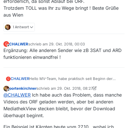
erforderlich, da sonst Ablauf bei ORF.
4/playlist.m3u8
Trotzdem TOLL was Ihr zu Wege bringt ! Beste Grüße
aus Wien
1 Antwort
CHALWER
schrieb am
29. Okt. 2018, 00:03
C
zuletzt editiert von
Offline
Ergänzung: Alle anderen Sender wie zB 3SAT und ARD
funktionieren einwandfrei !
CHALWER
Hello MV-Team, habe praktisch seit Beginn der
C
Problematik vor einigen Tagen, gleiches Problem.
portenkirchner
schrieb am
29. Okt. 2018, 08:27
Einmal geht’s kurz, dann wieder länger nicht. Die
zuletzt editiert von portenkirchner
Offline
@
CHALWER
Ich habe auch das Problem, dass manche
Einstellungen habe ich mehrmals kontrolliert und
sind die Vorgegebenen.
Videos des ORF geladen werden, aber bei anderen
Habt Ihr irgendeine Idee an was das liegen könnte ?
MediathekView stecken bleibt, bevor der Download
W10H64 - MV 13.2.1
überhaupt beginnt.
Da ich einige Serien aufzeichne, wäre eine Lösung
bald erforderlich, da sonst Ablauf bei ORF.
Ein Beispiel ist Kärnten heute vom 27.10., wobei ich
Trotzdem TOLL was Ihr zu Wege bringt ! Beste