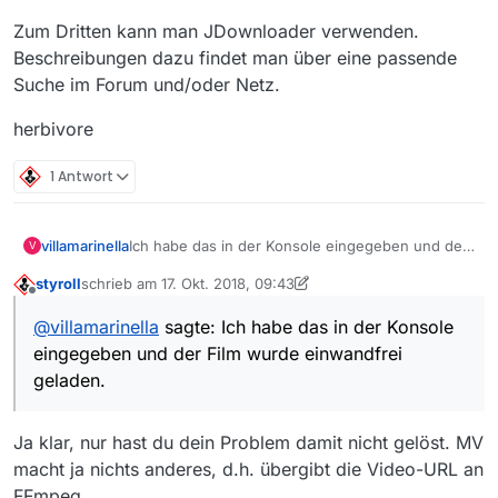
Zum Dritten kann man JDownloader verwenden.
Beschreibungen dazu findet man über eine passende
Suche im Forum und/oder Netz.
herbivore
1 Antwort
Ich habe das in der Konsole eingegeben und der
villamarinella
V
Film wurde einwandfrei geladen.
styroll
schrieb am
17. Okt. 2018, 09:43
ffmpeg -i http://wdradaptiv-
zuletzt editiert von styroll
Offline
vh.akamaihd.net/i/medp/ondemand/de/fsk0/175/1
@
villamarinella
sagte: Ich habe das in der Konsole
753602/,1753602_20460555,1753602_20460554,1
Allerdings dauerte das so lange wie der Film
eingegeben und der Film wurde einwandfrei
753602_20460557,1753602_20460558,1753602_2
dauert.
0460556,1753602_20460559,.mp4.csmil/index_2_
ffmpeg version 2.8.15-0ubuntu0.16.04.1
geladen.
av.m3u8 -c copy -bsf:a aac_adtstoasc Riese.mp4
Klaus
Ja klar, nur hast du dein Problem damit nicht gelöst. MV
macht ja nichts anderes, d.h. übergibt die Video-URL an
FFmpeg…