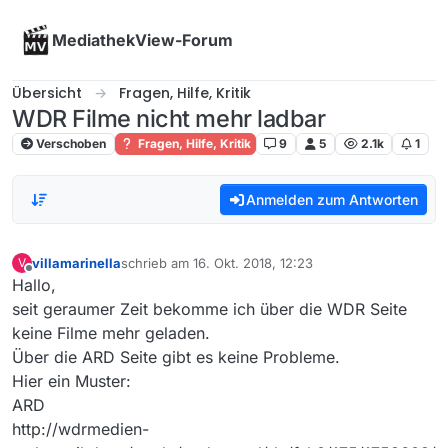
Skip to content
MediathekView-Forum
Übersicht
Fragen, Hilfe, Kritik
WDR Filme nicht mehr ladbar
Verschoben
Fragen, Hilfe, Kritik
9
5
2.1k
1
Anmelden zum Antworten
villamarinella
schrieb am
16. Okt. 2018, 12:23
V
zuletzt editiert von
Offline
Hallo,
seit geraumer Zeit bekomme ich über die WDR Seite
keine Filme mehr geladen.
Über die ARD Seite gibt es keine Probleme.
Hier ein Muster:
ARD
http://wdrmedien-