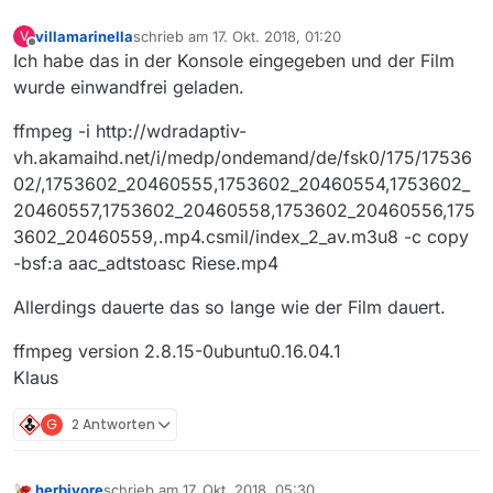
Danke
Klaus
villamarinella
schrieb am
17. Okt. 2018, 01:20
V
zuletzt editiert von
Offline
Ich habe das in der Konsole eingegeben und der Film
wurde einwandfrei geladen.
ffmpeg -i http://wdradaptiv-
vh.akamaihd.net/i/medp/ondemand/de/fsk0/175/17536
02/,1753602_20460555,1753602_20460554,1753602_
20460557,1753602_20460558,1753602_20460556,175
3602_20460559,.mp4.csmil/index_2_av.m3u8 -c copy
-bsf:a aac_adtstoasc Riese.mp4
Allerdings dauerte das so lange wie der Film dauert.
ffmpeg version 2.8.15-0ubuntu0.16.04.1
Klaus
G
2 Antworten
herbivore
schrieb am
17. Okt. 2018, 05:30