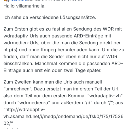
zuletzt editiert von
Offline
Hallo villamarinella,
ich sehe da verschiedene Lösungsansätze.
Zum Ersten gibt es zu fast allen Sendung des WDR mit
wdradaptiv-Urls auch passende ARD-Einträge mit
wdrmedien-Urls, über die man die Sendung direkt per
http(s) und ohne ffmpeg herunterladen kann. Um die zu
finden, darf man die Sender eben nicht nur auf WDR
einschränken. Manchmal kommen die passenden ARD-
Einträge auch erst ein oder zwei Tage später.
Zum Zweiten kann man die Urls auch manuell
“umrechnen”. Dazu ersetzt man im ersten Teil der Url,
also dem Teil vor dem ersten Komma, “wdradaptiv-vh”
durch “wdrmedien-a” und außerdem “/i/” durch “/”; aus
“http://wdradaptiv-
vh.akamaihd.net/i/medp/ondemand/de/fsk0/175/17536
02/”