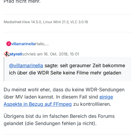
Pfad nicht mehr.
a.akamaihd.net/medp/ondemand/de/fsk0/175/175
3602/1753602_20460557.mp4
WDR
http://wdradaptiv-
MediathekView 14.5.0, Linux Mint 21.3, VLC 3.0.16
vh.akamaihd.net/i/medp/ondemand/de/fsk0/175/1
753602/,1753602_20460555,1753602_20460554,1
753602_20460557,1753602_20460558,1753602_2
0460556,1753602_20460559,.mp4.csmil/index_2_
villamarinella
Hallo,
V
av.m3u8
seit geraumer Zeit bekomme ich über die WDR
styroll
schrieb am
16. Okt. 2018, 15:01
Danke
Seite keine Filme mehr geladen.
zuletzt editiert von
Offline
Klaus
Über die ARD Seite gibt es keine Probleme.
@
villamarinella
sagte: seit geraumer Zeit bekomme
Hier ein Muster:
ich über die WDR Seite keine Filme mehr geladen
ARD
http://wdrmedien-
a.akamaihd.net/medp/ondemand/de/fsk0/175/175
Du meinst wohl eher, dass du keine WDR-Sendungen
3602/1753602_20460557.mp4
WDR
über MV laden kannst. In diesem Fall sind
einige
http://wdradaptiv-
Aspekte in Bezug auf FFmpeg
zu kontrolllieren.
vh.akamaihd.net/i/medp/ondemand/de/fsk0/175/1
753602/,1753602_20460555,1753602_20460554,1
Übrigens bist du im falschen Bereich des Forums
753602_20460557,1753602_20460558,1753602_2
gelandet (die Sendungen fehlen ja nicht).
0460556,1753602_20460559,.mp4.csmil/index_2_
av.m3u8