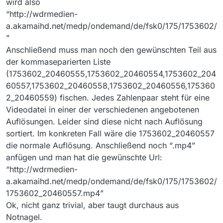
wird also
“http://wdrmedien-
a.akamaihd.net/medp/ondemand/de/fsk0/175/1753602/
”
Anschließend muss man noch den gewünschten Teil aus
der kommaseparierten Liste
(1753602_20460555,1753602_20460554,1753602_204
60557,1753602_20460558,1753602_20460556,175360
2_20460559) fischen. Jedes Zahlenpaar steht für eine
Videodatei in einer der verschiedenen angebotenen
Auflösungen. Leider sind diese nicht nach Auflösung
sortiert. Im konkreten Fall wäre die 1753602_20460557
die normale Auflösung. Anschließend noch “.mp4”
anfügen und man hat die gewünschte Url:
“http://wdrmedien-
a.akamaihd.net/medp/ondemand/de/fsk0/175/1753602/
1753602_20460557.mp4”
Ok, nicht ganz trivial, aber taugt durchaus aus
Notnagel.