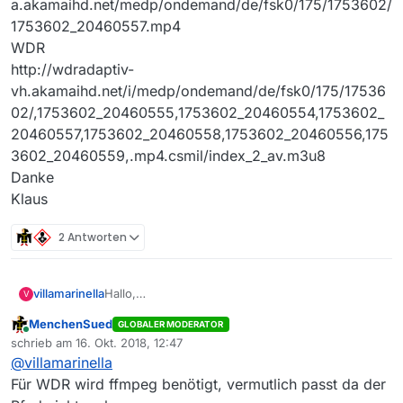
a.akamaihd.net/medp/ondemand/de/fsk0/175/1753602/
1753602_20460557.mp4
WDR
http://wdradaptiv-
vh.akamaihd.net/i/medp/ondemand/de/fsk0/175/17536
02/,1753602_20460555,1753602_20460554,1753602_
20460557,1753602_20460558,1753602_20460556,175
3602_20460559,.mp4.csmil/index_2_av.m3u8
Danke
Klaus
2 Antworten
villamarinella
Hallo,
V
seit geraumer Zeit bekomme ich über die WDR
MenchenSued
GLOBALER MODERATOR
Seite keine Filme mehr geladen.
Online
schrieb am
16. Okt. 2018, 12:47
Über die ARD Seite gibt es keine Probleme.
zuletzt editiert von
@
villamarinella
Hier ein Muster:
ARD
Für WDR wird ffmpeg benötigt, vermutlich passt da der
http://wdrmedien-