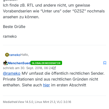
Ich finde zB. RTL und andere nicht, um gewisse
Vorabendserien wie “Unter uns” oder “GZSZ” nochmals
ansehen zu können.
Beste Grüße
rameko
Hallo,
rameko
R
MenchenSued
GLOBALER MODERATOR
habe den Tip für die Nutzung von MediathekView von
Online
schrieb am
30. Sept. 2018, 06:24
einem Freund erhalten.
zuletzt editiert von MenchenSued
@
rameko
MV umfasst die öffentlich rechtlichen Sender.
Finde diese Seite echt super. Danke den
Beste Grüße
Machern!:thumbs_up:
Private Stationen sind aus rechtlichen Gründen nicht
Meine Frage : Welche Sender werden in
rameko
enthalten. Siehe auch
hier
im ersten Abschnitt
MediathekView gelistet?
Ich finde zB. RTL und andere nicht, um gewisse
Vorabendserien wie “Unter uns” oder “GZSZ”
nochmals ansehen zu können.
MediathekView 14.5.0, Linux Mint 21.3, VLC 3.0.16