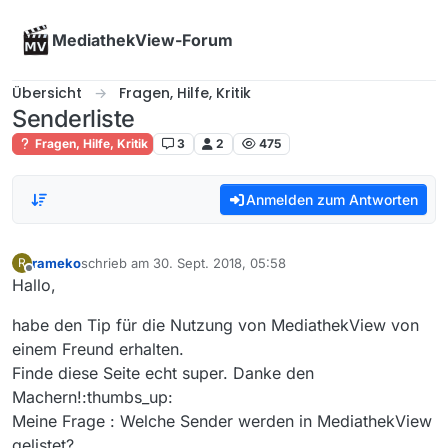
Skip to content
MediathekView-Forum
Übersicht
Fragen, Hilfe, Kritik
Senderliste
Fragen, Hilfe, Kritik
3
2
475
Anmelden zum Antworten
rameko
schrieb am
30. Sept. 2018, 05:58
R
zuletzt editiert von
Offline
Hallo,
habe den Tip für die Nutzung von MediathekView von
einem Freund erhalten.
Finde diese Seite echt super. Danke den
Machern!:thumbs_up:
Meine Frage : Welche Sender werden in MediathekView
gelistet?