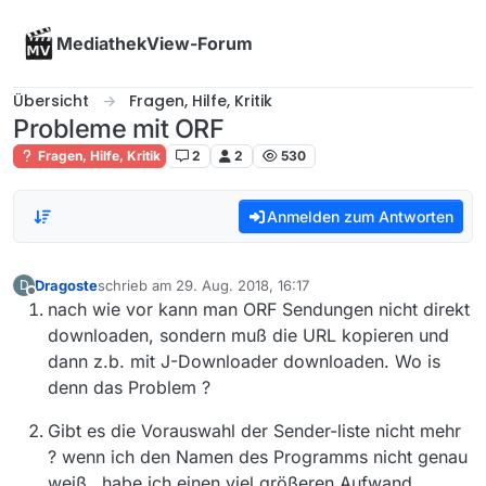
Skip to content
MediathekView-Forum
Übersicht
Fragen, Hilfe, Kritik
Probleme mit ORF
Fragen, Hilfe, Kritik
2
2
530
Anmelden zum Antworten
Dragoste
schrieb am
29. Aug. 2018, 16:17
D
zuletzt editiert von
Offline
nach wie vor kann man ORF Sendungen nicht direkt
downloaden, sondern muß die URL kopieren und
dann z.b. mit J-Downloader downloaden. Wo is
denn das Problem ?
Gibt es die Vorauswahl der Sender-liste nicht mehr
? wenn ich den Namen des Programms nicht genau
weiß…habe ich einen viel größeren Aufwand