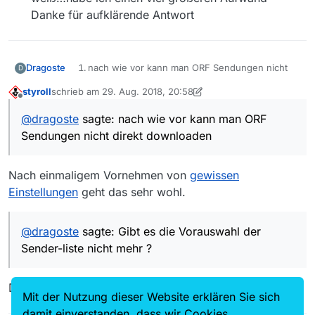
Danke für aufklärende Antwort
Dragoste
nach wie vor kann man ORF Sendungen nicht
D
direkt downloaden, sondern muß die URL
styroll
schrieb am
29. Aug. 2018, 20:58
kopieren und dann z.b. mit J-Downloader
zuletzt editiert von styroll
Offline
downloaden. Wo is denn das Problem ?
@
dragoste
sagte: nach wie vor kann man ORF
Gibt es die Vorauswahl der Sender-liste nicht
Sendungen nicht direkt downloaden
mehr ? wenn ich den Namen des Programms
nicht genau weiß…habe ich einen viel größeren
Aufwand
Nach einmaligem Vornehmen von
gewissen
Danke für aufklärende Antwort
Einstellungen
geht das sehr wohl.
@
dragoste
sagte: Gibt es die Vorauswahl der
Sender-liste nicht mehr ?
Doch klar, einfach an einem
anderen Ort
.
Mit der Nutzung dieser Website erklären Sie sich
damit einverstanden, dass wir Cookies