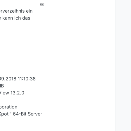
#6
rverzeihnis ein
e kann ich das
09.2018 11:10:38
MB
View 13.2.0
poration
pot™ 64-Bit Server