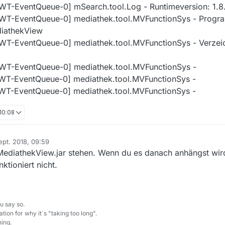
AWT-EventQueue-0] mSearch.tool.Log - Runtimeversion: 1.8
[AWT-EventQueue-0] mediathek.tool.MVFunctionSys - Prog
iathekView
WT-EventQueue-0] mediathek.tool.MVFunctionSys - Verzeich
AWT-EventQueue-0] mediathek.tool.MVFunctionSys -
AWT-EventQueue-0] mediathek.tool.MVFunctionSys -
AWT-EventQueue-0] mediathek.tool.MVFunctionSys -
 10:08
Sept. 2018, 09:59
 von
diathekView.jar stehen. Wenn du es danach anhängst wird
tioniert nicht.
u say so.
tion for why it´s "taking too long".
ing.