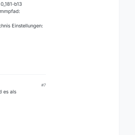
.0_181-b13
rammpfad:
nis Einstellungen:
#7
 es als