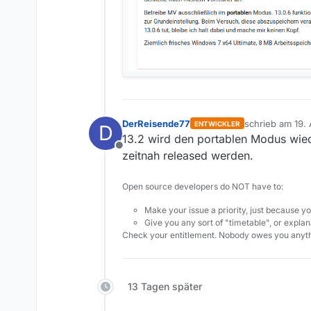
DerReisende77
schrieb am
19. 
ENTWICKLER
D
zuletzt editiert
13.2 wird den portablen Modus wied
Offline
zeitnah released werden.
Open source developers do NOT have to:
Make your issue a priority, just because yo
Give you any sort of "timetable", or explana
Check your entitlement. Nobody owes you anyth
13 Tagen später