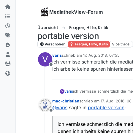
Skip to content
MediathekView-Forum
Übersicht
Fragen, Hilfe, Kritik
portable version
Verschoben
Fragen, Hilfe, Kritik
9
beiträge
varis
schrieb am
17. Aug. 2018, 07:55
V
zuletzt editiert von
ich vermisse schmerzlich die media
Offline
ich arbeite keine spuren hinterlassen
varis
ich vermisse schmerzlich die me
V
keine spuren hinterlassen will. 
mac-christian
schrieb am
17. Aug. 2018, 08
zuletzt editiert von
@
varis
sagte in
portable version
:
Offline
ich vermisse schmerzlich die med
denen ich arbeite keine spuren hin