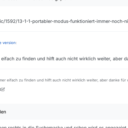
ic/1592/13-1-1-portabler-modus-funktioniert-immer-noch-ni
e version
:
eifach zu finden und hilft auch nicht wirklich weiter, aber d
zlich die mediathekview_portable.exe bei 13.1, da ich auf den veschied
uren hinterlassen will. ist da was geplant?
kview.de/topic/1592/13-1-1-portabler-modus-funktioniert-immer-noch-ni
mer eifach zu finden und hilft auch nicht wirklich weiter, aber danke für 
4
d
den
ben rechts in die Suchemaske und schon wird es angezeigt