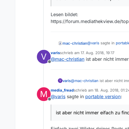
Lesen bildet:
https://forum.mediathekview.de/top
@
varis
sagte in
portabl
mac-christian
varis
schrieb am
17. Aug. 2018, 19:17
V
zuletzt editiert von
@
mac-christian
ist aber nicht immer 
ich vermisse schmer
Offline
ich arbeite keine sp
Lesen bildet:
https://forum.mediathe
varis
@
mac-christian
ist aber nicht im
V
media_fread
schrieb am
18. Aug. 2018, 01:2
M
zuletzt editiert von media_frea
@
varis
sagte in
portable version
:
Offline
ist aber nicht immer eifach zu fin
Einfach zwei Wörter deines Posts o