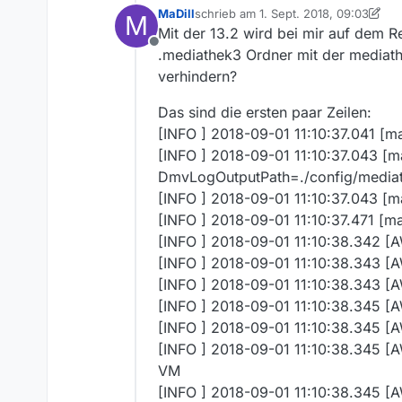
MaDill
schrieb am
1. Sept. 2018, 09:03
M
zuletzt editiert von MaDill
9. Jan. 2018
Mit der 13.2 wird bei mir auf dem R
Offline
.mediathek3 Ordner mit der mediath
verhindern?
Das sind die ersten paar Zeilen:
[INFO ] 2018-09-01 11:10:37.041 [ma
[INFO ] 2018-09-01 11:10:37.043 [m
DmvLogOutputPath=./config/mediat
[INFO ] 2018-09-01 11:10:37.043 [m
[INFO ] 2018-09-01 11:10:37.471 [ma
[INFO ] 2018-09-01 11:10:38.342 [
[INFO ] 2018-09-01 11:10:38.343 
[INFO ] 2018-09-01 11:10:38.343 [
[INFO ] 2018-09-01 11:10:38.345 [
[INFO ] 2018-09-01 11:10:38.345 [
[INFO ] 2018-09-01 11:10:38.345 [
VM
[INFO ] 2018-09-01 11:10:38.345 [A