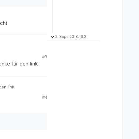
cht
2. Sept. 2018, 16:21
#3
anke für den link
en rechner auf denen
cht
den link
#4