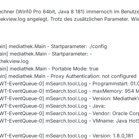
, 11:12
echner (Win10 Pro 64bit, Java 8 181) immernoch im Benutze
ekview.log angelegt. Trotz des zusätzlichen Parameter. Wi
in] mediathek.Main - Startparameter: ./config
ain] mediathek.Main - Startparameter: -
hekview.log
ain] mediathek.Main - Portable Mode: true
in] mediathek.Main - Proxy Authentication: not configured
AWT-EventQueue-0] mSearch.tool.Log - Programmstart: 01.
[AWT-EventQueue-0] mSearch.tool.Log - maxMemory: 954 
AWT-EventQueue-0] mSearch.tool.Log - Version: Mediathek
AWT-EventQueue-0] mSearch.tool.Log - Java:
AWT-EventQueue-0] mSearch.tool.Log - Vendor: Oracle Cor
AWT-EventQueue-0] mSearch.tool.Log - VMname: Java HotS
WT-EventQueue-0] mSearch.tool.Log - Version: 1.8.0_181