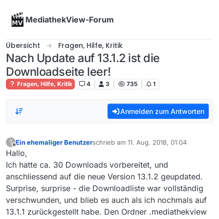
Skip to content
MediathekView-Forum
Übersicht
Fragen, Hilfe, Kritik
Nach Update auf 13.1.2 ist die
Downloadseite leer!
Fragen, Hilfe, Kritik
4
3
735
1
Anmelden zum Antworten
Ein ehemaliger Benutzer
schrieb am
11. Aug. 2018, 01:04
?
zuletzt editiert von
Offline
Hallo,
Ich hatte ca. 30 Downloads vorbereitet, und
anschliessend auf die neue Version 13.1.2 geupdated.
Surprise, surprise - die Downloadliste war vollständig
verschwunden, und blieb es auch als ich nochmals auf
13.1.1 zurückgestellt habe. Den Ordner .mediathekview