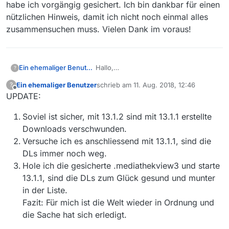
habe ich vorgängig gesichert. Ich bin dankbar für einen
nützlichen Hinweis, damit ich nicht noch einmal alles
zusammensuchen muss. Vielen Dank im voraus!
Ein ehemaliger Benutzer
Hallo,
?
Ich hatte ca. 30 Downloads
Ein ehemaliger Benutzer
schrieb am
11. Aug. 2018, 12:46
?
vorbereitet, und anschliessend auf die
zuletzt editiert von
Offline
UPDATE:
neue Version 13.1.2 geupdated.
Surprise, surprise - die Downloadliste
Soviel ist sicher, mit 13.1.2 sind mit 13.1.1 erstellte
war vollständig verschwunden, und
blieb es auch als ich nochmals auf
Downloads verschwunden.
13.1.1 zurückgestellt habe. Den Ordner
Versuche ich es anschliessend mit 13.1.1, sind die
.mediathekview habe ich vorgängig
DLs immer noch weg.
gesichert. Ich bin dankbar für einen
Hole ich die gesicherte .mediathekview3 und starte
nützlichen Hinweis, damit ich nicht
noch einmal alles zusammensuchen
13.1.1, sind die DLs zum Glück gesund und munter
muss. Vielen Dank im voraus!
in der Liste.
Fazit: Für mich ist die Welt wieder in Ordnung und
die Sache hat sich erledigt.