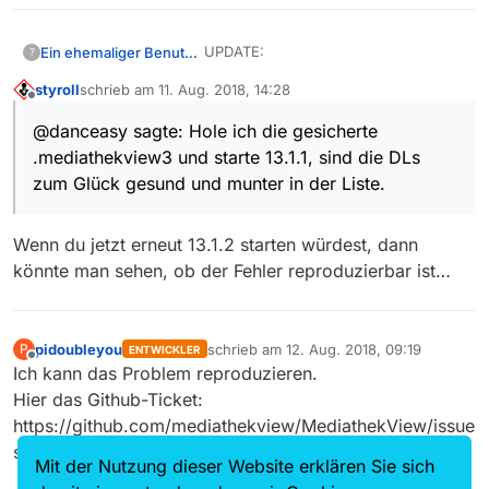
UPDATE:
Ein ehemaliger Benutzer
?
styroll
schrieb am
11. Aug. 2018, 14:28
Soviel ist sicher, mit 13.1.2 sind
zuletzt editiert von
Offline
mit 13.1.1 erstellte Downloads
@danceasy sagte: Hole ich die gesicherte
verschwunden.
.mediathekview3 und starte 13.1.1, sind die DLs
Versuche ich es anschliessend
mit 13.1.1, sind die DLs immer
zum Glück gesund und munter in der Liste.
noch weg.
Hole ich die gesicherte
.mediathekview3 und starte
Wenn du jetzt erneut 13.1.2 starten würdest, dann
13.1.1, sind die DLs zum Glück
könnte man sehen, ob der Fehler reproduzierbar ist…
gesund und munter in der Liste.
Fazit: Für mich ist die Welt
wieder in Ordnung und die
Sache hat sich erledigt.
pidoubleyou
schrieb am
12. Aug. 2018, 09:19
P
ENTWICKLER
zuletzt editiert von
Offline
Ich kann das Problem reproduzieren.
Hier das Github-Ticket:
https://github.com/mediathekview/MediathekView/issue
s/336
Mit der Nutzung dieser Website erklären Sie sich