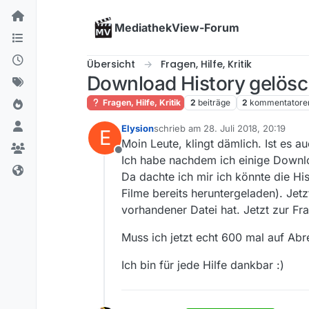
Skip to content
MediathekView-Forum
Übersicht
Fragen, Hilfe, Kritik
Download History gelösc
Fragen, Hilfe, Kritik
2
beiträge
2
kommentatore
Elysion
schrieb am
28. Juli 2018, 20:19
E
zuletzt editiert von
Moin Leute, klingt dämlich. Ist es au
Offline
Ich habe nachdem ich einige Downloa
Da dachte ich mir ich könnte die Hi
Filme bereits heruntergeladen). Jetzt
vorhandener Datei hat. Jetzt zur Fr
Muss ich jetzt echt 600 mal auf Abre
Ich bin für jede Hilfe dankbar :)