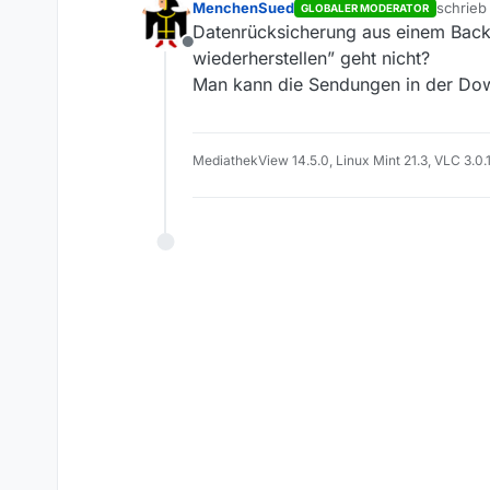
MenchenSued
schrie
GLOBALER MODERATOR
zuletzt 
Datenrücksicherung aus einem Back
Offline
wiederherstellen” geht nicht?
Man kann die Sendungen in der Dow
MediathekView 14.5.0, Linux Mint 21.3, VLC 3.0.