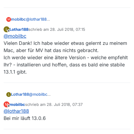
Danke!
mobilbc
@
lothar188
M
bevor Du weiter probierst, lies bitte in dem o.g.
Lothar188
schrieb am
28. Juli 2018, 07:15
L
Beitrag weiter
zuletzt editiert von
Offline
@
mobilbc
Vielen Dank! Ich habe wieder etwas gelernt zu meinem
Mac, aber für MV hat das nichts gebracht.
Ich werde wieder eine ältere Version - welche empfehlt
Ihr? - installieren und hoffen, dass es bald eine stabile
13.1.1 gibt.
Lothar188
@
mobilbc
L
Vielen Dank! Ich habe wieder etwas gelernt zu
mobilbc
schrieb am
28. Juli 2018, 07:37
M
meinem Mac, aber für MV hat das nichts gebracht.
zuletzt editiert von
Offline
@
lothar188
Ich werde wieder eine ältere Version - welche
empfehlt Ihr? - installieren und hoffen, dass es bald
Bei mir läuft 13.0.6
eine stabile 13.1.1 gibt.