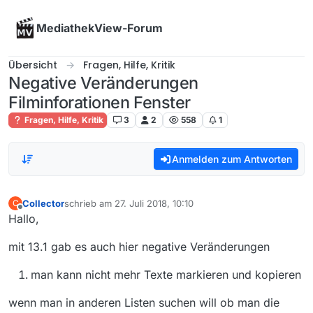
Skip to content
MediathekView-Forum
Übersicht
Fragen, Hilfe, Kritik
Negative Veränderungen
Filminforationen Fenster
Fragen, Hilfe, Kritik
3
2
558
1
Anmelden zum Antworten
Collector
schrieb am
27. Juli 2018, 10:10
C
zuletzt editiert von
Offline
Hallo,
mit 13.1 gab es auch hier negative Veränderungen
man kann nicht mehr Texte markieren und kopieren
wenn man in anderen Listen suchen will ob man die