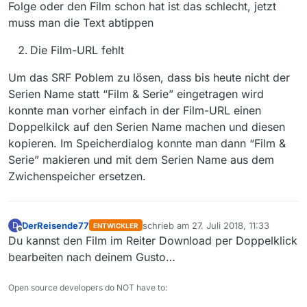
Folge oder den Film schon hat ist das schlecht, jetzt
muss man die Text abtippen
Die Film-URL fehlt
Um das SRF Poblem zu lösen, dass bis heute nicht der
Serien Name statt “Film & Serie” eingetragen wird
konnte man vorher einfach in der Film-URL einen
Doppelkilck auf den Serien Name machen und diesen
kopieren. Im Speicherdialog konnte man dann “Film &
Serie” makieren und mit dem Serien Name aus dem
Zwichenspeicher ersetzen.
DerReisende77
schrieb am
27. Juli 2018, 11:33
D
ENTWICKLER
zuletzt editiert von
Offline
Du kannst den Film im Reiter Download per Doppelklick
bearbeiten nach deinem Gusto…
Open source developers do NOT have to: