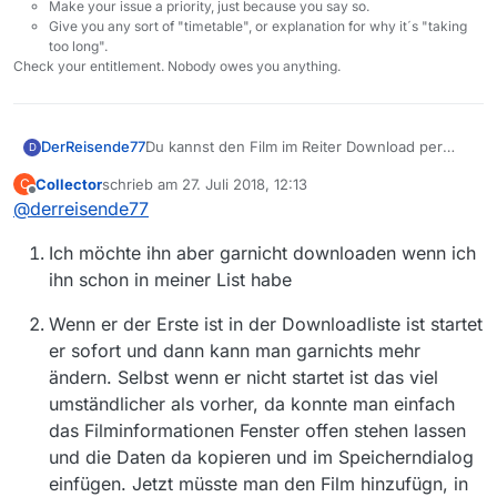
Make your issue a priority, just because you say so.
Give you any sort of "timetable", or explanation for why it´s "taking
too long".
Check your entitlement. Nobody owes you anything.
DerReisende77
Du kannst den Film im Reiter Download per
D
Doppelklick bearbeiten nach deinem Gusto…
Collector
schrieb am
27. Juli 2018, 12:13
C
zuletzt editiert von
Offline
@
derreisende77
Ich möchte ihn aber garnicht downloaden wenn ich
ihn schon in meiner List habe
Wenn er der Erste ist in der Downloadliste ist startet
er sofort und dann kann man garnichts mehr
ändern. Selbst wenn er nicht startet ist das viel
umständlicher als vorher, da konnte man einfach
das Filminformationen Fenster offen stehen lassen
und die Daten da kopieren und im Speicherndialog
einfügen. Jetzt müsste man den Film hinzufügn, in