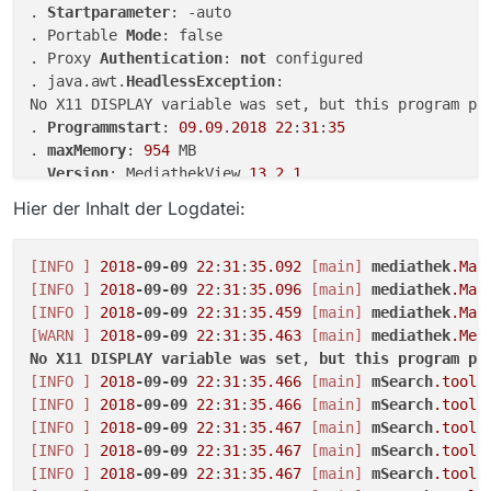
. 
Startparameter
: -auto

. Portable 
Mode
: false

. Proxy 
Authentication
: 
not
 configured

. java.awt.
HeadlessException
:

No X11 DISPLAY variable was set, but this program per
. 
Programmstart
: 
09.09
.
2018
22
:
31
:
35
. 
maxMemory
: 
954
 MB

. 
Version
: MediathekView 
13.2
.
1
. 
Java
:

Hier der Inhalt der Logdatei:
. 
Vendor
: Oracle Corporation

. 
VMname
: OpenJDK 
64
-Bit Server VM

. 
Version
: 
1.8
.
0
_171

[INFO ]
2018
-09-09
22
:
31
:
35.092
[main]
mediathek
.Mai
. 
Runtimeversion
: 
1.8
.
0
_171-
8
u171-b11-
1
~bpo8+
1
-b11

[INFO ]
2018
-09-09
22
:
31
:
35.096
[main]
mediathek
.Mai
. 
Programmpfad
: /usr/share/MediathekView-
13.2
.
1
/

[INFO ]
2018
-09-09
22
:
31
:
35.459
[main]
mediathek
.Mai
. Verzeichnis 
Einstellungen
: /root/.mediathek3

[WARN ]
2018
-09-09
22
:
31
:
35.463
[main]
mediathek
.Med
.

No
X11
DISPLAY
variable
was
set
, 
but
this
program
pe
.

[INFO ]
2018
-09-09
22
:
31
:
35.466
[main]
mSearch
.tool
.
.

[INFO ]
2018
-09-09
22
:
31
:
35.466
[main]
mSearch
.tool
.
. Einstellungen 
laden
: /root/.mediathek3/mediathek.xm
[INFO ]
2018
-09-09
22
:
31
:
35.467
[main]
mSearch
.tool
.
.

[INFO ]
2018
-09-09
22
:
31
:
35.467
[main]
mSearch
.tool
.
.  =======================================

[INFO ]
2018
-09-09
22
:
31
:
35.467
[main]
mSearch
.tool
.