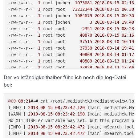
. 
Java
:

-rw-rw-r--  
1
 root jochen  
1073681
2018
-
08
-
15
02
:
16
 
. 
Vendor
: Oracle Corporation

-rw-r--r--  
1
 root root   
73212344
2018
-
08
-
15
00
:
30
 
. 
VMname
: OpenJDK 
64
-Bit Server VM

-rw-rw-r--  
1
 root jochen  
1084679
2018
-
08
-
15
00
:
30
 
. 
Version
: 
1.8
.
0
_171

-rw-rw-r--  
1
 root jochen        
3
2018
-
08
-
14
19
:
40
 
. 
Runtimeversion
: 
1.8
.
0
_171-
8
u171-b11-
1
~bpo8+
1
-b11

-rw-r--r--  
1
 root root       
2351
2018
-
08
-
15
08
:
23
 
. 
Programmpfad
: /usr/share/MediathekView-
13.1
.
3
/

-rw-r--r--  
1
 root root      
40870
2018
-
08
-
15
02
:
16
 
. Verzeichnis 
Einstellungen
: /root/.mediathek3

-rw-r--r--  
1
 root root      
37515
2018
-
08
-
10
10
:
19
 
.

-rw-r--r--  
1
 root root      
37930
2018
-
08
-
14
19
:
41
 
. ###################################################
-rw-r--r--  
1
 root root      
40869
2018
-
08
-
14
01
:
17
 
.

-rw-r--r--  
1
 root root      
40869
2018
-
08
-
13
01
:
24
 
.

-rw-r--r--  
1
 root root      
37929
2018
-
08
-
12
17
:
46
 
. Einstellungen 
laden
: /root/.mediathek3/mediathek.xm
-rw-r--r--  
1
 root root      
40869
2018
-
08
-
12
01
:
22
 
Der vollständigkeithalber fühe ich noch die log-Datei
.

-rw-r--r--  
1
 root root        
724
2018
-
08
-
14
19
:
41
 
bei:
.  =======================================

-rw-r--r--  
1
 root root        
725
2018
-
08
-
10
10
:
19
.  Systemparameter

@08
:
27
:
46
#~# dir /root/.mediathek3/database/

.  -----------------

insgesamt 
20
@09:
08
:
21
#~# cat /root/.mediathek3/mediathekview.log

.  Download-Timeout [s]: 
250
drwxr-xr-x 
2
 root root    
4096
2018
-
08
-
15
08
:
23
 .

[INFO ] 
2018
-
08
-
15
08
:
23
:
42.120
 [main] mediathek.Mai
.  max. 
Download-Restart
: 
5
drwxrwxr-x 
3
 root jochen  
4096
2018
-
08
-
15
08
:
23
 ..

[WARN ] 
2018
-
08
-
15
08
:
23
:
42.190
 [main] mediathek.Med
.  max. 
Download-Restart-Http
: 
10
-rw-r--r-- 
1
 root root   
12288
2018
-
08
-
15
08
:
23
No X11 DISPLAY variable was set, but this program per
.  Download weiterführen in [s]: 
60
@08
:
28
:
23
[INFO ] 
2018
-
08
-
15
08
:
23
:
42.472
 [main] mSearch.tool.
.  Download Fehlermeldung anzeigen [s]: 
120
[INFO ] 
2018
-
08
-
15
08
:
23
:
42.472
 [main] mSearch.tool.
.  Downoadprogress 
anzeigen
: true
