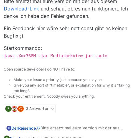
Bitte ersetzt mal eure Version mit der aus diesem
Download-Link
und schaut ob es nun funktioniert. Ich
denke ich habe den Fehler gefunden.
Ein Feedback hier wäre sehr nett sonst gibt es keinen
Bugfix ;)
Startkommando:
java -Xmx768M -jar Mediathekview.jar -auto
Open source developers do NOT have to:
Make your issue a priority, just because you say so.
Give you any sort of "timetable", or explanation for why it´s "taking
too long".
Check your entitlement. Nobody owes you anything.
F
C
3 Antworten
Bitte ersetzt mal eure Version mit der aus
DerReisende77
D
diesem
Download-Link
und schaut ob es nun