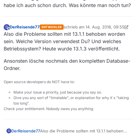
habe ich auch schon durch. Was könnte man noch tun?
DerReisende77
schrieb am
14. Aug. 2018, 09:55
D
ENTWICKLER
zuletzt editiert von DerReisende77
Offline
Also die Probleme sollten mit 13.1.1 behoben worden
sein. Welche Version verwendest Du? Und welches
Betriebssystem? Heute wurde 13.1.3 veröffentlicht.
Ansonsten lösche nochmals den kompletten Database-
Ordner.
Open source developers do NOT have to:
Make your issue a priority, just because you say so.
Give you any sort of "timetable", or explanation for why it´s "taking
too long".
Check your entitlement. Nobody owes you anything.
Also die Probleme sollten mit 13.1.1 behoben
DerReisende77
D
worden sein. Welche Version verwendest Du?