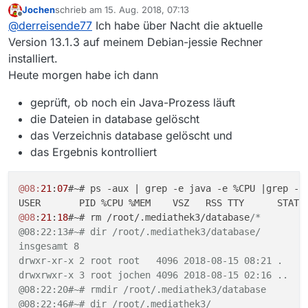
Jochen
schrieb am
15. Aug. 2018, 07:13
Und welches Betriebssystem? Heute wurde
Ansonsten lösche nochmals den kompletten
zuletzt editiert von
Offline
@
derreisende77
Ich habe über Nacht die aktuelle
13.1.3 veröffentlicht.
Database-Ordner.
Version 13.1.3 auf meinem Debian-jessie Rechner
installiert.
Heute morgen habe ich dann
geprüft, ob noch ein Java-Prozess läuft
die Dateien in database gelöscht
das Verzeichnis database gelöscht und
das Ergebnis kontrolliert
@08:
21
:
07
#~# ps -aux | grep -e java -e %CPU |grep -v 
@08
:
21
:
18
#~# rm /root/.mediathek3/database
/*

@08:22:13#~# dir /root/.mediathek3/database/

insgesamt 8

drwxr-xr-x 2 root root   4096 2018-08-15 08:21 .

drwxrwxr-x 3 root jochen 4096 2018-08-15 02:16 ..

@08:22:20#~# rmdir /root/.mediathek3/database

@08:22:46#~# dir /root/.mediathek3/
