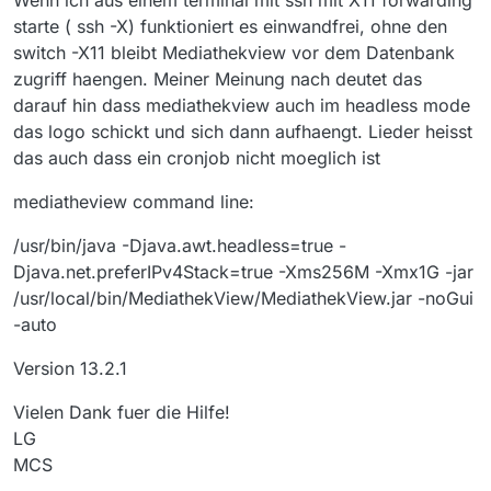
. Die Filmliste ist 
72
 Minuten alt

[INFO ]
2018
-09-09
22
:
32
:
09.249
[FilmeImportierenAut
starte ( ssh -X) funktioniert es einwandfrei, ohne den
.

[INFO ]
2018
-09-09
22
:
32
:
09.249
[FilmeImportierenAut
switch -X11 bleibt Mediathekview vor dem Datenbank
. Liste Kompl. gelesen 
am
: 
09.09
.
2018
, 
22
:
32
zugriff haengen. Meiner Meinung nach deutet das
.   Liste Kompl erstellt 
am
: 
09.09
.
2018
, 
21
:
19
darauf hin dass mediathekview auch im headless mode
.   Anzahl 
Filme
: 
251475
. Filme schreiben (
251475
 Filme) :

das logo schickt und sich dann aufhaengt. Lieder heisst
.    --> Start Schreiben 
nach
: /root/.mediathek3/film
das auch dass ein cronjob nicht moeglich ist
.    --> geschrieben!

. Write 
duration
: 
7912
 ms

mediatheview command line:
.

. Jetzige Liste erstellt 
am
: 
09.09
.
2018
, 
21
:
19
/usr/bin/java -Djava.awt.headless=true -
.   Anzahl 
Filme
: 
251475
Djava.net.preferIPv4Stack=true -Xms256M -Xmx1G -jar
.   Anzahl 
Neue
:  
251475
/usr/local/bin/MediathekView/MediathekView.jar -noGui
.

-auto
Version 13.2.1
Vielen Dank fuer die Hilfe!
LG
MCS