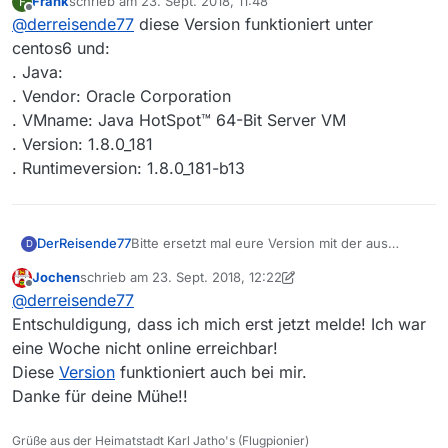
Frank
schrieb am
23. Sept. 2018, 11:48
F
funktioniert. Ich denke ich habe den Fehler
Ein Feedback hier wäre sehr nett sonst gibt es
zuletzt editiert von
Offline
@
derreisende77
diese Version funktioniert unter
gefunden.
keinen Bugfix ;)
Startkommando:
centos6 und:
java -Xmx768M -jar Mediathekview.jar
. Java:
-auto
. Vendor: Oracle Corporation
. VMname: Java HotSpot™ 64-Bit Server VM
. Version: 1.8.0_181
. Runtimeversion: 1.8.0_181-b13
Bitte ersetzt mal eure Version mit der aus
DerReisende77
D
diesem
Download-Link
und schaut ob es nun
Jochen
schrieb am
23. Sept. 2018, 12:22
funktioniert. Ich denke ich habe den Fehler
Ein Feedback hier wäre sehr nett sonst gibt es
zuletzt editiert von Jochen
Offline
@
derreisende77
gefunden.
keinen Bugfix ;)
Startkommando:
Entschuldigung, dass ich mich erst jetzt melde! Ich war
java -Xmx768M -jar Mediathekview.jar
eine Woche nicht online erreichbar!
-auto
Diese
Version
funktioniert auch bei mir.
Danke für deine Mühe!!
Grüße aus der Heimatstadt Karl Jatho's (Flugpionier)