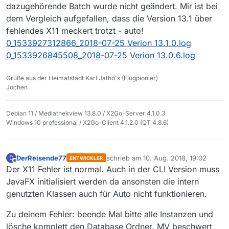
        at com.sun.javafx.application.Launche
dazugehörende Batch wurde nicht geändert. Mir ist bei
-rw-r--r-- 1 root root   285466624 2018-08-06 
        at com.sun.javafx.application.Launche
dem Vergleich aufgefallen, dass die Version 13.1 über
-rw-r--r-- 1 root root       27254 2018-08-06 
        at java.lang.Thread.run(Thread.java:74
@22:25:23#~#

fehlendes X11 meckert trotzt - auto!
. Programmstart: 06.08.2018 18:41:55

. maxMemory: 1603 MB

0_1533927312866_2018-07-25 Verion 13.1.0.log
. Version: MediathekView 13.1.1

0_1533926845508_2018-07-25 Verion 13.0.6.log
. Java:

. Vendor: Oracle Corporation

Grüße aus der Heimatstadt Karl Jatho's (Flugpionier)
. VMname: OpenJDK 64-Bit Server VM

Jochen
. Version: 1.8.0_171

. Runtimeversion: 1.8.0_171-8u171-b11-1~bpo8+1
. Programmpfad: /usr/share/MediathekView-13.1.
Debian 11 / Mediathekview 13.8.0 / X2Go-Server 4.1.0.3
. Verzeichnis Einstellungen: /root/.mediathek3
Windows 10 professional / X2Go-Client 4.1.2.0 (QT 4.8.6)
.

. ############################################
.

.

DerReisende77
schrieb am
10. Aug. 2018, 19:02
D
ENTWICKLER
zuletzt editiert von
Offline
. Einstellungen laden: /root/.mediathek3/media
Der X11 Fehler ist normal. Auch in der CLI Version muss
.

JavaFX initialisiert werden da ansonsten die intern
.  =======================================

genutzten Klassen auch für Auto nicht funktionieren.
.  Systemparameter

.  -----------------

Zu deinem Fehler: beende Mal bitte alle Instanzen und
.  Download-Timeout [s]: 250

.  max. Download-Restart: 5

lösche komplett den Database Ordner. MV beschwert