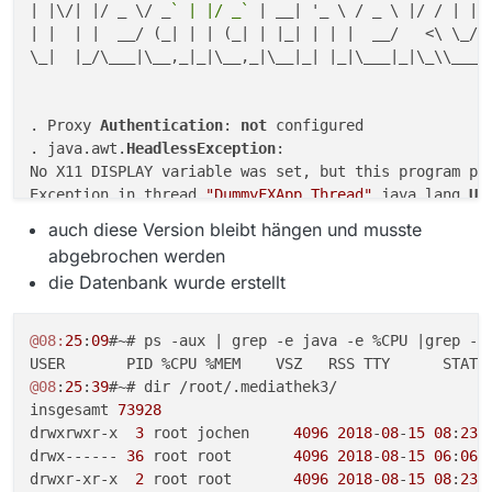
| |\/| |/ _ \/ _
` | |/ _`
 | __| '_ \ / _ \ |/ / | | |
| |  | |  __/ (_| | | (_| | |_| | | |  __/   <\ \_/ /
\_|  |_/\___|\__,_|_|\__,_|\__|_| |_|\___|_|\_\\___/|
. Proxy 
Authentication
: 
not
 configured

. java.awt.
HeadlessException
:

No X11 DISPLAY variable was set, but this program per
Exception in thread 
"DummyFXApp Thread"
 java.lang.
Un
        at com.sun.glass.ui.gtk.GtkApplication.<init
auch diese Version bleibt hängen und musste
        at com.sun.glass.ui.gtk.GtkPlatformFactory.c
abgebrochen werden
        at com.sun.glass.ui.Application.run(Applicat
die Datenbank wurde erstellt
        at com.sun.javafx.tk.quantum.QuantumToolkit.
        at com.sun.javafx.application.PlatformImpl.s
        at com.sun.javafx.application.LauncherImpl.s
@08:
25
:
09
#~# ps -aux | grep -e java -e %CPU |grep -v 
        at com.sun.javafx.application.LauncherImpl.l
        at com.sun.javafx.application.LauncherImpl.l
@08
:
25
:
39
#~# dir /root/.mediathek3/

        at java.lang.Thread.run(Thread.
java
:
748
)

insgesamt 
73928
. 
Programmstart
: 
15.08
.
2018
08
:
23
:
42
drwxrwxr-x  
3
 root jochen     
4096
2018
-
08
-
15
08
:
23
 .
. 
maxMemory
: 
954
 MB

drwx------ 
36
 root root       
4096
2018
-
08
-
15
06
:
06
 .
. 
Version
: MediathekView 
13.1
.
3
drwxr-xr-x  
2
 root root       
4096
2018
-
08
-
15
08
:
23
 