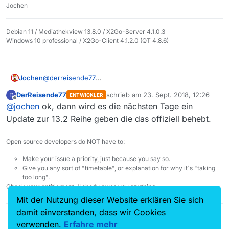
Jochen
Debian 11 / Mediathekview 13.8.0 / X2Go-Server 4.1.0.3
Windows 10 professional / X2Go-Client 4.1.2.0 (QT 4.8.6)
Jochen
@
derreisende77
Entschuldigung, dass ich mich erst jetzt melde! Ich war
DerReisende77
schrieb am
23. Sept. 2018, 12:26
D
ENTWICKLER
eine Woche nicht online erreichbar!
zuletzt editiert von
Offline
@
jochen
ok, dann wird es die nächsten Tage ein
Diese
Version
funktioniert auch bei mir.
Danke für deine Mühe!!
Update zur 13.2 Reihe geben die das offiziell behebt.
Open source developers do NOT have to:
Make your issue a priority, just because you say so.
Give you any sort of "timetable", or explanation for why it´s "taking
too long".
Check your entitlement. Nobody owes you anything.
Mit der Nutzung dieser Website erklären Sie sich
damit einverstanden, dass wir Cookies
verwenden.
Erfahre mehr