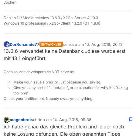
Jochen
Debian 11 / Mediathekview 13.8.0 / X2Go-Server 4.1.0.3
Windows 10 professional / X2Go-Client 4.1.2.0 (QT 4.8.6)
DerReisende77
schrieb am
10. Aug. 2018, 20:12
D
ENTWICKLER
zuletzt editiert von
Offline
13.0.6 verwendet keine Datenbank…diese wurde erst
mit 13.1 eingeführt.
Open source developers do NOT have to:
Make your issue a priority, just because you say so.
Give you any sort of "timetable", or explanation for why it´s "taking
too long".
Check your entitlement. Nobody owes you anything.
magenbrot
schrieb am
14. Aug. 2018, 09:36
zuletzt editiert von
Offline
ich habe genau das gleiche Problem und leider noch
keine Lösung gefunden. Die oben genannten Tipps