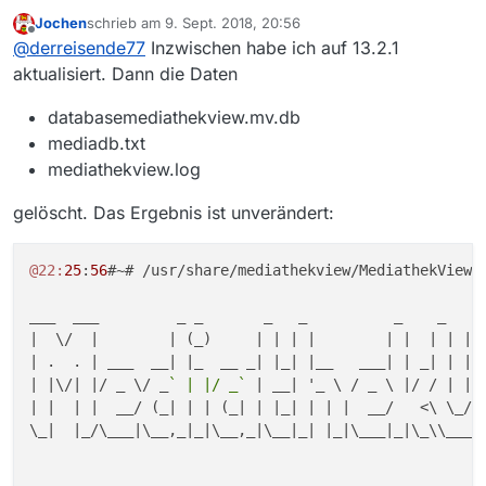
Jochen
schrieb am
9. Sept. 2018, 20:56
zuletzt editiert von
Offline
@
derreisende77
Inzwischen habe ich auf 13.2.1
aktualisiert. Dann die Daten
databasemediathekview.mv.db
mediadb.txt
mediathekview.log
gelöscht. Das Ergebnis ist unverändert:
@22:
25
:
56
#~# /usr/share/mediathekview/MediathekView.s
___  ___         _ _       _   _          _    _   _ 
|  \/  |        | (_)     | | | |        | |  | | | (
| .  . | ___  __| |_  __ _| |_| |__   ___| | _| | | |
| |\/| |/ _ \/ _
` | |/ _`
 | __| '_ \ / _ \ |/ / | | |
| |  | |  __/ (_| | | (_| | |_| | | |  __/   <\ \_/ /
\_|  |_/\___|\__,_|_|\__,_|\__|_| |_|\___|_|\_\\___/|