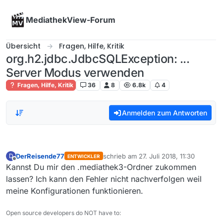
Skip to content
MediathekView-Forum
Übersicht
Fragen, Hilfe, Kritik
org.h2.jdbc.JdbcSQLException: ...
Server Modus verwenden
Fragen, Hilfe, Kritik
36
8
6.8k
4
Anmelden zum Antworten
DerReisende77
schrieb am
27. Juli 2018, 11:30
D
ENTWICKLER
zuletzt editiert von
Offline
Kannst Du mir den .mediathek3-Ordner zukommen
lassen? Ich kann den Fehler nicht nachverfolgen weil
meine Konfigurationen funktionieren.
Open source developers do NOT have to: