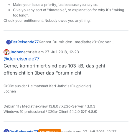
Make your issue a priority, just because you say so.
Give you any sort of "timetable", or explanation for why it´s "taking
too long".
Check your entitlement. Nobody owes you anything.
DerReisende77
Kannst Du mir den .mediathek3-Ordner
D
zukommen lassen? Ich kann den Fehler nicht
Jochen
schrieb am
27. Juli 2018, 12:23
nachverfolgen weil meine Konfigurationen
zuletzt editiert von
Offline
@
derreisende77
funktionieren.
Gerne, komprimiert sind das 103 kB, das geht
offensichtlich über das Forum nicht
Grüße aus der Heimatstadt Karl Jatho's (Flugpionier)
Jochen
Debian 11 / Mediathekview 13.8.0 / X2Go-Server 4.1.0.3
Windows 10 professional / X2Go-Client 4.1.2.0 (QT 4.8.6)
DerReisende77
schrieb am
27. Juli 2018, 12:27
D
ENTWICKLER