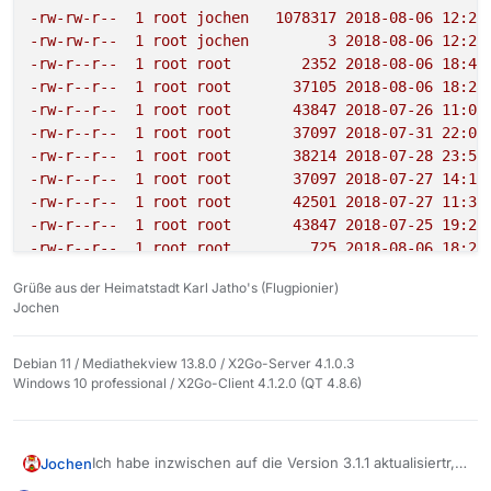
. 
Programmstart
: 
06.08
.
2018
18
:
41
:
55
-rw-rw-r--
1
root
jochen
1078317
2018-08-06 
12
:29
. 
maxMemory
: 
1603
 MB

-rw-rw-r--
1
root
jochen
3
2018-08-06 
12
:25
. 
Version
: MediathekView 
13.1
.
1
-rw-r--r--
1
root
root
2352 
2018-08-06 
18
:41
. 
Java
:

-rw-r--r--
1
root
root
37105
2018-08-06 
18
:24
. 
Vendor
: Oracle Corporation

-rw-r--r--
1
root
root
43847
2018-07-26 
11
:03
. 
VMname
: OpenJDK 
64
-Bit Server VM

-rw-r--r--
1
root
root
37097
2018-07-31 
22
:05
. 
Version
: 
1.8
.
0
_171

-rw-r--r--
1
root
root
38214
2018-07-28 
23
:59
. 
Runtimeversion
: 
1.8
.
0
_171-
8
u171-b11-
1
~bpo8+
1
-b11

-rw-r--r--
1
root
root
37097
2018-07-27 
14
:10
. 
Programmpfad
: /usr/share/MediathekView-
13.1
.
1
/

-rw-r--r--
1
root
root
42501
2018-07-27 
11
:36
. Verzeichnis 
Einstellungen
: /root/.mediathek3

-rw-r--r--
1
root
root
43847
2018-07-25 
19
:20
.

-rw-r--r--
1
root
root
725
2018-08-06 
18
:24
. ###################################################
root@22:24:59#~#
dir
/~/.mediathek3/database/
Grüße aus der Heimatstadt Karl Jatho's (Flugpionier)
.

insgesamt
278816
Jochen
.

drwxr-xr-x
2
root
root
4096 
2018-07-28 
19
:46
. Einstellungen 
laden
: /root/.mediathek3/mediathek.xm
drwxrwxr-x
3
root
jochen
4096 
2018-08-06 
12
:25
.

-rw-r--r--
1
root
root
285466624
2018-08-06 
18
:42
Debian 11 / Mediathekview 13.8.0 / X2Go-Server 4.1.0.3
.  =======================================

Windows 10 professional / X2Go-Client 4.1.2.0 (QT 4.8.6)
-rw-r--r--
1
root
root
27254
2018-08-06 
12
:19
.  Systemparameter

@22:25:23#~#
.  -----------------

.  Download-Timeout [s]: 
250
Ich habe inzwischen auf die Version 3.1.1 aktualisiertr,
Jochen
.  max. 
Download-Restart
: 
5
das hat aber keine Veränderung gebracht: