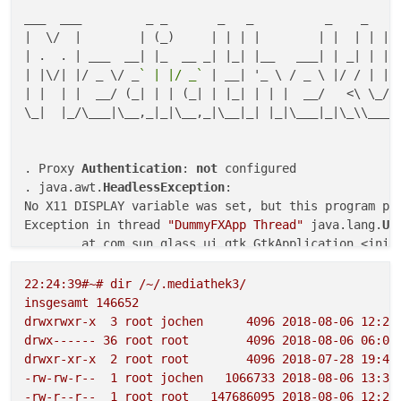
___  ___         _ _       _   _          _    _   _ 
|  \/  |        | (_)     | | | |        | |  | | | (
| .  . | ___  __| |_  __ _| |_| |__   ___| | _| | | |
| |\/| |/ _ \/ _
` | |/ _`
 | __| '_ \ / _ \ |/ / | | |
| |  | |  __/ (_| | | (_| | |_| | | |  __/   <\ \_/ /
\_|  |_/\___|\__,_|_|\__,_|\__|_| |_|\___|_|\_\\___/|
. Proxy 
Authentication
: 
not
 configured

. java.awt.
HeadlessException
:

No X11 DISPLAY variable was set, but this program per
Exception in thread 
"DummyFXApp Thread"
 java.lang.
Un
        at com.sun.glass.ui.gtk.GtkApplication.<init
        at com.sun.glass.ui.gtk.GtkPlatformFactory.c
        at com.sun.glass.ui.Application.run(Applicat
22
:24:39#~#
dir
/~/.mediathek3/
        at com.sun.javafx.tk.quantum.QuantumToolkit.
insgesamt
146652
        at com.sun.javafx.application.PlatformImpl.s
drwxrwxr-x
3
root
jochen
4096 
2018-08-06 
12
:25
        at com.sun.javafx.application.LauncherImpl.s
drwx------
36
root
root
4096 
2018-08-06 
06
:06
        at com.sun.javafx.application.LauncherImpl.l
drwxr-xr-x
2
root
root
4096 
2018-07-28 
19
:46
        at com.sun.javafx.application.LauncherImpl.l
-rw-rw-r--
1
root
jochen
1066733
2018-08-06 
13
:38
        at java.lang.Thread.run(Thread.
java
:
748
)

-rw-r--r--
1
root
root
147686095
2018-08-06 
12
:25