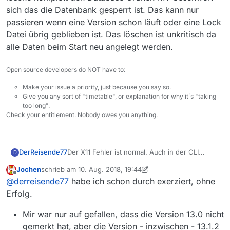
.  max. Download-Restart-Http: 10

sich das die Datenbank gesperrt ist. Das kann nur
.  Download weiterführen in [s]: 60

passieren wenn eine Version schon läuft oder eine Lock
.  Download Fehlermeldung anzeigen [s]: 120

Datei übrig geblieben ist. Das löschen ist unkritisch da
.  Downoadprogress anzeigen: true

.  User-Agent: MediathekView

alle Daten beim Start neu angelegt werden.
.  =======================================

.

Open source developers do NOT have to:
. ========== ========== ========== ========== 
. DURATION 0:  Konfig lesen  [154,00 ms]

Make your issue a priority, just because you say so.
.    Klasse:  MediathekAuto.starten

Give you any sort of "timetable", or explanation for why it´s "taking
.    Konfig lesen Anzahl: 1   Dauer: 153,00 ms
too long".
. ========== ========== ========== ========== 
Check your entitlement. Nobody owes you anything.
. Liste Filme lesen von: /root/.mediathek3/fil
@22:20:21#~#

Der X11 Fehler ist normal. Auch in der CLI
DerReisende77
D
Version muss JavaFX initialisiert werden da
Jochen
schrieb am
10. Aug. 2018, 19:44
ansonsten die intern genutzten Klassen auch
Zu deinem Fehler: beende Mal bitte alle
zuletzt editiert von Jochen
8. Okt. 2018, 22:12
Offline
@
derreisende77
habe ich schon durch exerziert, ohne
für Auto nicht funktionieren.
Instanzen und lösche komplett den Database
Ordner. MV beschwert sich das die Datenbank
Erfolg.
gesperrt ist. Das kann nur passieren wenn eine
Version schon läuft oder eine Lock Datei übrig
Mir war nur auf gefallen, dass die Version 13.0 nicht
geblieben ist. Das löschen ist unkritisch da alle
gemerkt hat, aber die Version - inzwischen - 13.1.2