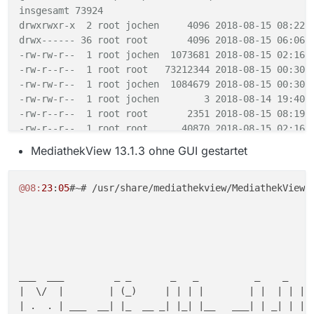
insgesamt 73924

drwxrwxr-x  2 root jochen     4096 2018-08-15 08:22 .
drwx------ 36 root root       4096 2018-08-15 06:06 .
-rw-rw-r--  1 root jochen  1073681 2018-08-15 02:16 d
-rw-r--r--  1 root root   73212344 2018-08-15 00:30 f
-rw-rw-r--  1 root jochen  1084679 2018-08-15 00:30 h
-rw-rw-r--  1 root jochen        3 2018-08-14 19:40 m
-rw-r--r--  1 root root       2351 2018-08-15 08:19 m
-rw-r--r--  1 root root      40870 2018-08-15 02:16 m
-rw-r--r--  1 root root      37515 2018-08-10 10:19 m
MediathekView 13.1.3 ohne GUI gestartet
-rw-r--r--  1 root root      37930 2018-08-14 19:41 m
-rw-r--r--  1 root root      40869 2018-08-14 01:17 m
-rw-r--r--  1 root root      40869 2018-08-13 01:24 m
@08:
23
:
05
#~# /usr/share/mediathekview/MediathekView.s
-rw-r--r--  1 root root      37929 2018-08-12 17:46 m
-rw-r--r--  1 root root      40869 2018-08-12 01:22 m
-rw-r--r--  1 root root        724 2018-08-14 19:41 s
___  ___         _ _       _   _          _    _   _ 
|  \/  |        | (_)     | | | |        | |  | | | (
| .  . | ___  __| |_  __ _| |_| |__   ___| | _| | | |