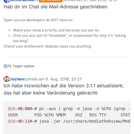
zuletzt editiert von
Offline
Hab dir im Chat die Mail-Adresse geschrieben
Open source developers do NOT have to:
Make your issue a priority, just because you say so.
Give you any sort of "timetable", or explanation for why it´s "taking
too long".
Check your entitlement. Nobody owes you anything.
10 Tagen später
Jochen
schrieb am
6. Aug. 2018, 20:27
zuletzt editiert von
Offline
Ich habe inzwischen auf die Version 3.1.1 aktualisiertr,
das hat aber keine Veränderung gebracht:
@18:
40
:
08
#~# ps -aux | grep -e java -e %CPU |grep -v 
@18
:
40
:
11
#~# java -jar /usr/share/mediathekview/Media