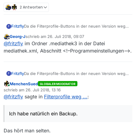
2 Antworten
Fritzfly
Da die Filterprofile-Buttons in der neuen Version weg
F
sind habe ich die alte Version wieder eingespielt. Dort
Georg-J
schrieb am
26. Juli 2018, 09:07
sind zwar noch die Buttons, aber die Profile sind weg.
zuletzt editiert von
Offline
@
fritzfly
im Ordner .mediathek3 in der Datei
Daran habe ich eine Weile gebastelt. Das ist sehr
ärgerlich … Wo ist die Definition bzw. wo/wie kann ich
mediathek.xml, Abschnitt <!–Programmeinstellungen–>.
die wieder herstellen? Ich habe natürlich ein Backup.
Danke! Fritz
Fritzfly
Da die Filterprofile-Buttons in der neuen Version weg
F
sind habe ich die alte Version wieder eingespielt. Dort
MenchenSued
GLOBALER MODERATOR
sind zwar noch die Buttons, aber die Profile sind weg.
Online
schrieb am
26. Juli 2018, 13:16
Daran habe ich eine Weile gebastelt. Das ist sehr
zuletzt editiert von
@
fritzfly
sagte in
Filterprofile weg ...
:
ärgerlich … Wo ist die Definition bzw. wo/wie kann ich
die wieder herstellen? Ich habe natürlich ein Backup.
Danke! Fritz
Ich habe natürlich ein Backup.
Das hört man selten.