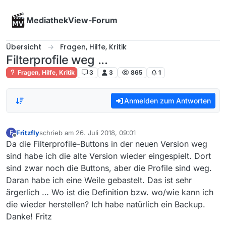
Skip to content
MediathekView-Forum
Übersicht
Fragen, Hilfe, Kritik
Filterprofile weg ...
Fragen, Hilfe, Kritik
3
3
865
1
Anmelden zum Antworten
Fritzfly
schrieb am
26. Juli 2018, 09:01
F
zuletzt editiert von
Offline
Da die Filterprofile-Buttons in der neuen Version weg
sind habe ich die alte Version wieder eingespielt. Dort
sind zwar noch die Buttons, aber die Profile sind weg.
Daran habe ich eine Weile gebastelt. Das ist sehr
ärgerlich … Wo ist die Definition bzw. wo/wie kann ich
die wieder herstellen? Ich habe natürlich ein Backup.
Danke! Fritz