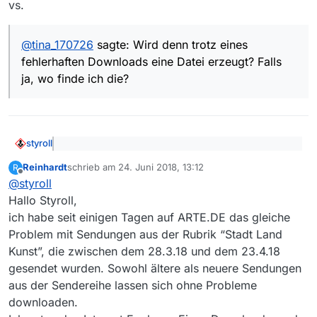
vs.
@
tina_170726
sagte: Wird denn trotz eines
fehlerhaften Downloads eine Datei erzeugt? Falls
ja, wo finde ich die?
styroll
@
tina_170726
sagte: Nach allem, was man hier im
Reinhardt
schrieb am
24. Juni 2018, 13:12
R
Forum liest, gibt es bei ARTE wohl des öfteren
zuletzt editiert von
Offline
Bei deinem Problem ist der Fall glasklar, und
Probleme.
@
styroll
korrekterweise verschwand der Eintrag aus der
Hallo Styroll,
Filmliste:
Dein Subject müsste lauten: Downloadfehler
ich habe seit einigen Tagen auf ARTE.DE das gleiche
Responsecode 404 bei “Dallas Buyers Club (ARTE)” und
Problem mit Sendungen aus der Rubrik “Stadt Land
nicht “Downloadfehler Responsecode 404 bei arte.de”,
@
tina_170726
sagte: Wg. dem Livestream habe ich
da kein generelles DL-Problem bei ARTE vorliegt.
Kunst”, die zwischen dem 28.3.18 und dem 23.4.18
schon in der Anleitung, den FAQs und auch im
gesendet wurden. Sowohl ältere als neuere Sendungen
Eine Hilfeleistung (Link) habe ich dir ja oben gegeben…
Forum gesucht. Leider habe ich keine Hinweise
aus der Sendereihe lassen sich ohne Probleme
über die genaue Vorgehensweise gefunden.
downloaden.
@
tina_170726
sagte: Mit dem WMP komme ich