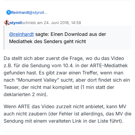
Reinhardt
@
styroll
R
Hallo Styroll,
styroll
schrieb am
24. Juni 2018, 14:58
ich habe seit einigen Tagen auf ARTE.DE das gleiche
zuletzt editiert von
Offline
Problem mit Sendungen aus der Rubrik “Stadt Land
@
reinhardt
sagte: Einen Download aus der
Kunst”, die zwischen dem 28.3.18 und dem 23.4.18
Mediathek des Senders geht nicht
gesendet wurden. Sowohl ältere als neuere
Sendungen aus der Sendereihe lassen sich ohne
Probleme downloaden.
Da stellt sich aber zuerst die Frage, wo du das Video
Ich nutze den Internet Explorer. Einen Download aus
der Mediathek des Senders geht nicht (ich habe
z.B. für die Sendung vom 10.4. in der ARTE-Mediathek
bisher keinen Dienst gefunden, der mit der Teilen-
gefunden hast. Es gibt zwar einen Treffer, wenn man
Adresse etwas ausrichten konnte), Streaming über
nach “Monument Valley” sucht, aber dort findet sich ein
z.B. Audials findet die Quellen ebenfalls nicht, und
Teaser, der nicht mal komplett ist (1 min statt der
der Live-Mitschnitt verbietet jede andere parallele
Anwendung …
deklarierten 2 min).
Hat von Euch noch jemand einen Vorschlag?
Gruß, Reinhardt
Wenn ARTE das Video zurzeit nicht anbietet, kann MV
auch nicht zaubern (der Fehler ist allerdings, das MV die
Sendung mit einem veralteten Link in der Liste führt).