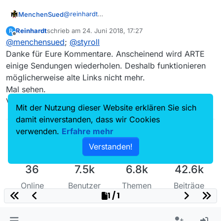
@
reinhardt
MenchenSued
Das ist für die Fehlersuche zu unspezifisch. Ich
Reinhardt
schrieb am
24. Juni 2018, 17:27
R
habe mir die Sendung vom
10.4.
mal mit jd2
Wie es scheint, wird diese Sendung erst im Juli
zuletzt editiert von
Offline
@
menchensued
;
@
styroll
herunter geladen und statt der bei MV
ausgestrahlt und MV verweist auf einen
angegebenen 541MByte bekomme ich nur
falschen Eintrag, zu dem es keine MP4-Links
Danke für Eure Kommentare. Anscheinend wird ARTE
23MByte. Allerdings zeigt die
ARTE-Seite
auch
mehr gibt. Vielleicht werden alte MP4-Links
einige Sendungen wiederholen. Deshalb funktionieren
folgende Infos dazu:
nicht auf Gültigkeit geprüft solange es die
möglicherweise alte Links nicht mehr.
Hauptseite gibt.
Mal sehen.
Viele Grüße, Reinhardt
Mit der Nutzung dieser Website erklären Sie sich
damit einverstanden, dass wir Cookies
verwenden.
Erfahre mehr
Verstanden!
36
7.5k
6.8k
42.6k
Online
Benutzer
Themen
Beiträge
1 / 1