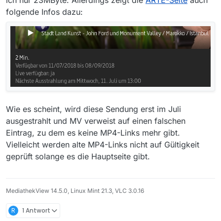
ich nur 23MByte. Allerdings zeigt die
ARTE-Seite
auch
bisher keinen Dienst gefunden, der mit der Teilen-
folgende Infos dazu:
Adresse etwas ausrichten konnte), Streaming über
z.B. Audials findet die Quellen ebenfalls nicht, und
der Live-Mitschnitt verbietet jede andere parallele
Anwendung …
Hat von Euch noch jemand einen Vorschlag?
Gruß, Reinhardt
Wie es scheint, wird diese Sendung erst im Juli
ausgestrahlt und MV verweist auf einen falschen
Eintrag, zu dem es keine MP4-Links mehr gibt.
Vielleicht werden alte MP4-Links nicht auf Gültigkeit
geprüft solange es die Hauptseite gibt.
MediathekView 14.5.0, Linux Mint 21.3, VLC 3.0.16
R
1 Antwort