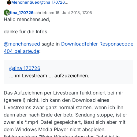
arte.fr (Dallas Buyers Club, 06.06.2018)
MenchenSued
@
tina_170726
• https://arteptweb-
• https://www.arte.tv/fr/videos/080048-000-
Auf der ARTE-Website steht, dass dieser Film
a.akamaihd.net/am/ptweb/080000/080000/080048
A/dallas-buyers-club/
Hat vielleicht jemand eine Lösung für das Problem?
tina_170726
schrieb am
16. Juni 2018, 17:05
T
online nicht verfügbar ist. Er wird jedoch im TV
zuletzt editiert von
Offline
-000-A_SQ_0_VA_03691292_MP4-2200_AMM-
• https://arteptweb-
Hallo menchensued,
und im Livestream am 20. Juni gesendet, also
PTWEB_xxJaesaBW.mp4
a.akamaihd.net/am/ptweb/080000/080000/080048
Gruß,
besteht noch die Chance, ihn direkt
-000-A_SQ_0_VO-STF_03691308_MP4-2200_AMM-
Martina
danke für die Infos.
aufzuzeichnen.
PTWEB_xxQaesfxc.mp4
@
menchensued
sagte in
Downloadfehler Responsecode
404 bei arte.de
:
@
tina_170726
… im Livestream … aufzuzeichnen.
Das Aufzeichnen per Livestream funktioniert bei mir
(generell) nicht. Ich kann den Download eines
Livestreams zwar ganz normal starten, wenn ich ihn
dann aber nach Ende der betr. Sendung stoppe, ist er
zwar als *.mp4-Datei gespeichert, lässt sich aber mit
dem Windows Media Player nicht abspielen:
Fehlermeldung “Beim Wiedergeben der Datei ist in