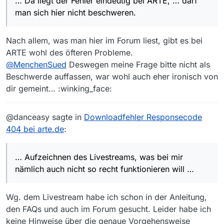
… Da liegt der Fehler eindeutig bei ARTE, … darf
er die Datei erweitern oder beenden soll. Da
man sich hier nicht beschweren.
liegt der Fehler eindeutig bei ARTE, aber
nachdem die Sendung eigentlich gar nicht
verfügbar sein sollte, darf man sich hier nicht
Nach allem, was man hier im Forum liest, gibt es bei
beschweren.
ARTE wohl des öfteren Probleme.
@
MenchenSued
Deswegen meine Frage bitte nicht als
Beschwerde auffassen, war wohl auch eher ironisch von
dir gemeint… :winking_face:
@danceasy sagte in
Downloadfehler Responsecode
404 bei arte.de
:
… Aufzeichnen des Livestreams, was bei mir
nämlich auch nicht so recht funktionieren will …
Wg. dem Livestream habe ich schon in der Anleitung,
den FAQs und auch im Forum gesucht. Leider habe ich
keine Hinweise über die genaue Vorgehensweise