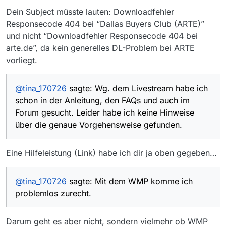
Wg. dem Livestream habe ich schon in der
…
Dein Subject müsste lauten: Downloadfehler
Anleitung, den FAQs und auch im Forum gesucht.
Responsecode 404 bei “Dallas Buyers Club (ARTE)”
Leider habe ich keine Hinweise über die genaue
Vorgehensweise gefunden.
und nicht “Downloadfehler Responsecode 404 bei
@
styroll
sagte in
Downloadfehler Responsecode
arte.de”, da kein generelles DL-Problem bei ARTE
404 bei arte.de
:
vorliegt.
WMP ist eine sehr eingeschränkte Software,
um es mal relativ euphemistisch
Mit dem WMP komme ich problemlos zurecht.
auszudrücken. Geht es denn mit VLC auch
@
tina_170726
sagte: Wg. dem Livestream habe ich
Darum habe ich den VLC auch bisher nicht
nicht?
schon in der Anleitung, den FAQs und auch im
installiert.
Forum gesucht. Leider habe ich keine Hinweise
… Abspielen der erzeugten Datei …
über die genaue Vorgehensweise gefunden.
Wird denn trotz eines fehlerhaften Downloads eine
Datei erzeugt? Falls ja, wo finde ich die? Dann
Eine Hilfeleistung (Link) habe ich dir ja oben gegeben…
würde ich das beim nächsten Mal mit dem VLC
Danke für die vielen Tipps, und für Euch alle noch
versuchen. Allerdings ist in meiner aktuellen
einen schönen Sonntag!
Filmliste von heute, 10:14 Uhr der betr. Film schon
@
tina_170726
sagte: Mit dem WMP komme ich
wieder nicht mehr enthalten.
problemlos zurecht.
Darum geht es aber nicht, sondern vielmehr ob WMP