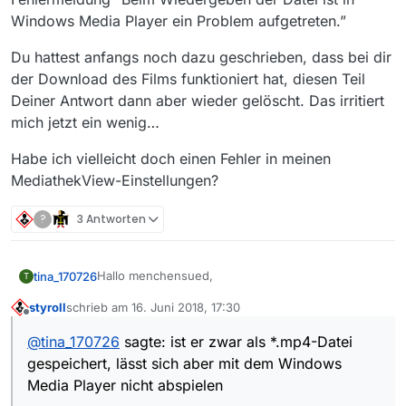
Windows Media Player ein Problem aufgetreten.”
Du hattest anfangs noch dazu geschrieben, dass bei dir
der Download des Films funktioniert hat, diesen Teil
Deiner Antwort dann aber wieder gelöscht. Das irritiert
mich jetzt ein wenig…
Habe ich vielleicht doch einen Fehler in meinen
MediathekView-Einstellungen?
?
3 Antworten
Hallo menchensued,
tina_170726
T
styroll
schrieb am
16. Juni 2018, 17:30
danke für die Infos.
zuletzt editiert von
Offline
@
tina_170726
sagte: ist er zwar als *.mp4-Datei
@
menchensued
sagte in
Downloadfehler
gespeichert, lässt sich aber mit dem Windows
Responsecode 404 bei arte.de
:
Media Player nicht abspielen
@
tina_170726