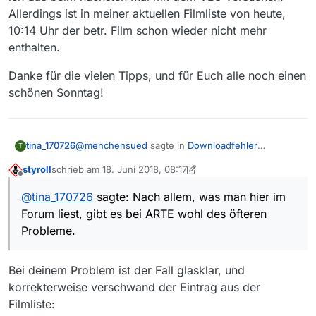
Allerdings ist in meiner aktuellen Filmliste von heute,
10:14 Uhr der betr. Film schon wieder nicht mehr
enthalten.
Danke für die vielen Tipps, und für Euch alle noch einen
schönen Sonntag!
@
menchensued
sagte in
Downloadfehler
tina_170726
T
Responsecode 404 bei arte.de
:
styroll
schrieb am
18. Juni 2018, 08:17
zuletzt editiert von styroll
Offline
… Da liegt der Fehler eindeutig bei ARTE, …
@
tina_170726
sagte: Nach allem, was man hier im
darf man sich hier nicht beschweren.
Nach allem, was man hier im Forum liest, gibt es
Forum liest, gibt es bei ARTE wohl des öfteren
bei ARTE wohl des öfteren Probleme.
Probleme.
@
MenchenSued
Deswegen meine Frage bitte
nicht als Beschwerde auffassen, war wohl auch
@danceasy sagte in
Downloadfehler
eher ironisch von dir gemeint… :winking_face:
Bei deinem Problem ist der Fall glasklar, und
Responsecode 404 bei arte.de
:
korrekterweise verschwand der Eintrag aus der
… Aufzeichnen des Livestreams, was bei mir
Filmliste:
nämlich auch nicht so recht funktionieren will