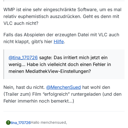
… im Livestream … aufzuzeichnen.
Das Aufzeichnen per Livestream funktioniert bei
WMP ist eine sehr eingeschränkte Software, um es mal
mir (generell) nicht. Ich kann den Download eines
relativ euphemistisch auszudrücken. Geht es denn mit
Livestreams zwar ganz normal starten, wenn ich
Du hattest anfangs noch dazu geschrieben, dass
VLC auch nicht?
ihn dann aber nach Ende der betr. Sendung
bei dir der Download des Films funktioniert hat,
stoppe, ist er zwar als *.mp4-Datei gespeichert,
diesen Teil Deiner Antwort dann aber wieder
Habe ich vielleicht doch einen Fehler in meinen
lässt sich aber mit dem Windows Media Player
gelöscht. Das irritiert mich jetzt ein wenig…
MediathekView-Einstellungen?
Falls das Abspielen der erzeugten Datei mit VLC auch
nicht abspielen: Fehlermeldung “Beim
nicht klappt, gibt’s hier
Hilfe
.
Wiedergeben der Datei ist in Windows Media
Player ein Problem aufgetreten.”
@
tina_170726
sagte: Das irritiert mich jetzt ein
wenig… Habe ich vielleicht doch einen Fehler in
meinen MediathekView-Einstellungen?
Nein, hast du nicht.
@
MenchenSued
hat wohl den
(Trailer zum) Film “erfolgreich” runtergeladen (und den
Fehler immerhin noch bemerkt…)
Hallo menchensued,
tina_170726
T