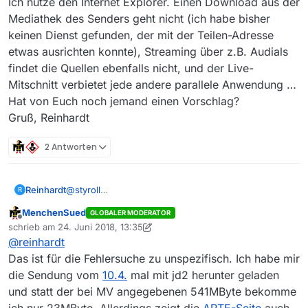
Ich nutze den Internet Explorer. Einen Download aus der
problemlos zurecht.
Darum geht es aber nicht, sondern vielmehr ob WMP mit
Mediathek des Senders geht nicht (ich habe bisher
nicht-standardkonformen Dateien zurechtkommt…
keinen Dienst gefunden, der mit der Teilen-Adresse
etwas ausrichten konnte), Streaming über z.B. Audials
@
tina_170726
sagte: Wird denn trotz eines
fehlerhaften Downloads eine Datei erzeugt? Falls
findet die Quellen ebenfalls nicht, und der Live-
Bei solch widersprüchlichen Aussagen wird es
ja, wo finde ich die?
Mitschnitt verbietet jede andere parallele Anwendung …
schwierig zu helfen:
Hat von Euch noch jemand einen Vorschlag?
@
tina_170726
sagte in in
Downloadfehler
Gruß, Reinhardt
Responsecode 404 bei arte.de
: Ich kann den
vs.
Download eines Livestreams zwar ganz normal
2 Antworten
starten, wenn ich ihn dann aber nach Ende der
betr. Sendung stoppe, ist er zwar als *.mp4-Datei
@
tina_170726
sagte: Wird denn trotz eines
gespeichert, lässt sich aber mit dem Windows
fehlerhaften Downloads eine Datei erzeugt? Falls
Reinhardt
@
styroll
R
Media Player nicht abspielen
ja, wo finde ich die?
Hallo Styroll,
MenchenSued
GLOBALER MODERATOR
ich habe seit einigen Tagen auf ARTE.DE das gleiche
Offline
schrieb am
24. Juni 2018, 13:35
Problem mit Sendungen aus der Rubrik “Stadt Land
zuletzt editiert von MenchenSued
@
reinhardt
Kunst”, die zwischen dem 28.3.18 und dem 23.4.18
gesendet wurden. Sowohl ältere als neuere
Das ist für die Fehlersuche zu unspezifisch. Ich habe mir
Sendungen aus der Sendereihe lassen sich ohne
die Sendung vom
10.4.
mal mit jd2 herunter geladen
Probleme downloaden.
und statt der bei MV angegebenen 541MByte bekomme
Ich nutze den Internet Explorer. Einen Download aus
der Mediathek des Senders geht nicht (ich habe