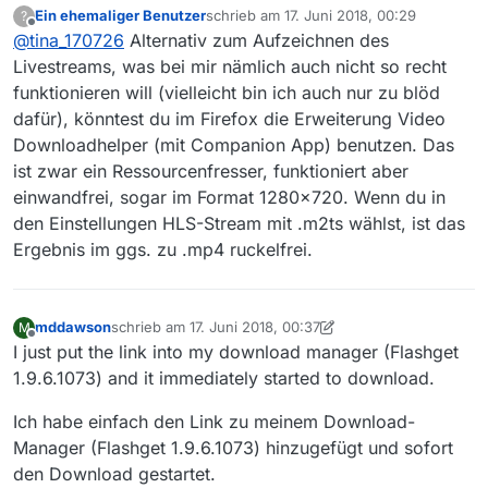
Ein ehemaliger Benutzer
schrieb am
17. Juni 2018, 00:29
?
danke für die Infos.
zuletzt editiert von
Offline
@
tina_170726
Alternativ zum Aufzeichnen des
@
menchensued
sagte in
Downloadfehler
Livestreams, was bei mir nämlich auch nicht so recht
Responsecode 404 bei arte.de
:
funktionieren will (vielleicht bin ich auch nur zu blöd
dafür), könntest du im Firefox die Erweiterung Video
@
tina_170726
Downloadhelper (mit Companion App) benutzen. Das
… im Livestream … aufzuzeichnen.
Das Aufzeichnen per Livestream funktioniert bei
ist zwar ein Ressourcenfresser, funktioniert aber
mir (generell) nicht. Ich kann den Download eines
einwandfrei, sogar im Format 1280x720. Wenn du in
Livestreams zwar ganz normal starten, wenn ich
Du hattest anfangs noch dazu geschrieben, dass
den Einstellungen HLS-Stream mit .m2ts wählst, ist das
ihn dann aber nach Ende der betr. Sendung
bei dir der Download des Films funktioniert hat,
stoppe, ist er zwar als *.mp4-Datei gespeichert,
diesen Teil Deiner Antwort dann aber wieder
Habe ich vielleicht doch einen Fehler in meinen
Ergebnis im ggs. zu .mp4 ruckelfrei.
lässt sich aber mit dem Windows Media Player
gelöscht. Das irritiert mich jetzt ein wenig…
MediathekView-Einstellungen?
nicht abspielen: Fehlermeldung “Beim
Wiedergeben der Datei ist in Windows Media
Player ein Problem aufgetreten.”
mddawson
schrieb am
17. Juni 2018, 00:37
M
zuletzt editiert von mddawson
Offline
I just put the link into my download manager (Flashget
1.9.6.1073) and it immediately started to download.
Ich habe einfach den Link zu meinem Download-
Manager (Flashget 1.9.6.1073) hinzugefügt und sofort
den Download gestartet.