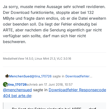
ihn dann aber nach Ende der betr. Sendung
bei dir der Download des Films funktioniert hat,
Ja sorry, musste meine Aussage sehr schnell revidieren.
stoppe, ist er zwar als *.mp4-Datei gespeichert,
diesen Teil Deiner Antwort dann aber wieder
Habe ich vielleicht doch einen Fehler in meinen
Der Download funktionierte, stoppte aber bei 132
lässt sich aber mit dem Windows Media Player
gelöscht. Das irritiert mich jetzt ein wenig…
MediathekView-Einstellungen?
nicht abspielen: Fehlermeldung “Beim
MByte und fragte dann endlos, ob er die Datei erweitern
Wiedergeben der Datei ist in Windows Media
oder beenden soll. Da liegt der Fehler eindeutig bei
Player ein Problem aufgetreten.”
ARTE, aber nachdem die Sendung eigentlich gar nicht
verfügbar sein sollte, darf man sich hier nicht
beschweren.
MediathekView 14.5.0, Linux Mint 21.3, VLC 3.0.16
@
tina_170726
sagte in
Downloadfehler
MenchenSued
Responsecode 404 bei arte.de
:
tina_170726
schrieb am
17. Juni 2018, 10:57
T
zuletzt editiert von
Offline
@
menchensued
sagte in
anfangs noch dazu geschrieben, dass bei
Downloadfehler Responsecode
dir der Download des Films funktioniert
404 bei arte.de
:
Ja sorry, musste meine Aussage sehr schnell
hat
revidieren. Der Download funktionierte, stoppte
aber bei 132 MByte und fragte dann endlos, ob