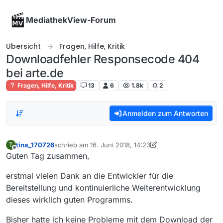
Skip to content
MediathekView-Forum
Übersicht
Fragen, Hilfe, Kritik
Downloadfehler Responsecode 404
bei arte.de
Fragen, Hilfe, Kritik
13
6
1.8k
2
Anmelden zum Antworten
tina_170726
schrieb am
16. Juni 2018, 14:23
T
zuletzt editiert von tina_170726
Offline
Guten Tag zusammen,
erstmal vielen Dank an die Entwickler für die
Bereitstellung und kontinuierliche Weiterentwicklung
dieses wirklich guten Programms.
Bisher hatte ich keine Probleme mit dem Download der