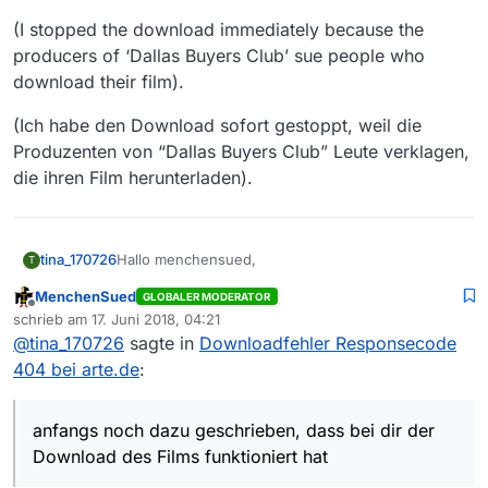
(I stopped the download immediately because the
producers of ‘Dallas Buyers Club’ sue people who
download their film).
(Ich habe den Download sofort gestoppt, weil die
Produzenten von “Dallas Buyers Club” Leute verklagen,
die ihren Film herunterladen).
Hallo menchensued,
tina_170726
T
MenchenSued
GLOBALER MODERATOR
danke für die Infos.
Offline
schrieb am
17. Juni 2018, 04:21
zuletzt editiert von
@
tina_170726
sagte in
Downloadfehler Responsecode
@
menchensued
sagte in
Downloadfehler
Responsecode 404 bei arte.de
:
404 bei arte.de
:
@
tina_170726
… im Livestream … aufzuzeichnen.
anfangs noch dazu geschrieben, dass bei dir der
Das Aufzeichnen per Livestream funktioniert bei
Download des Films funktioniert hat
mir (generell) nicht. Ich kann den Download eines
Livestreams zwar ganz normal starten, wenn ich
Du hattest anfangs noch dazu geschrieben, dass