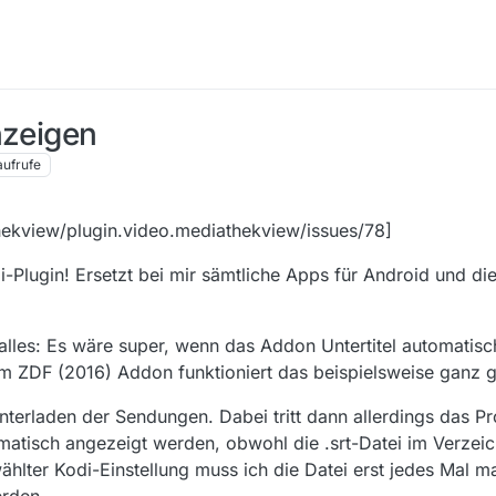
nzeigen
aufrufe
hekview/plugin.video.mediathekview/issues/78]
i-Plugin! Ersetzt bei mir sämtliche Apps für Android und di
 alles: Es wäre super, wenn das Addon Untertitel automatis
 ZDF (2016) Addon funktioniert das beispielsweise ganz g
terladen der Sendungen. Dabei tritt dann allerdings das Pr
omatisch angezeigt werden, obwohl die .srt-Datei im Verze
ählter Kodi-Einstellung muss ich die Datei erst jedes Mal m