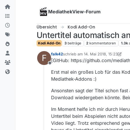
Skip to content
MediathekView-Forum
Übersicht
Kodi Add-On
Untertitel automatisch a
Kodi Add-On
3
beiträge
2
kommentatoren
1.3k
falk42
schrieb am
14. Mai 2018, 15:23
F
zuletzt editiert von falk42
[GitHub: https://github.com/mediat
Offline
Erst mal ein großes Lob für das Kod
Mediathek-Addons :)
Ansonsten sagt der Titel schon fast
Download wiedergeben könnte. Beim
Im Moment helfe ich mir durch Herun
Untertitel beim Abspielen nicht aut
Video liegt. Trotz entsprechend gew