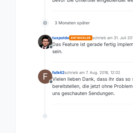
bevor die Untertitel eingeblendet w
3 Monaten später
tuxpoldo
schrieb am
31. Juli 2
ENTWICKLER
zuletzt editiert von
Das Feature ist gerade fertig implem
Offline
sein.
falk42
schrieb am
7. Aug. 2018, 12:02
F
zuletzt editiert von
Vielen lieben Dank, dass ihr das so 
Offline
bereitstellen, die jetzt ohne Probl
uns geschauten Sendungen.