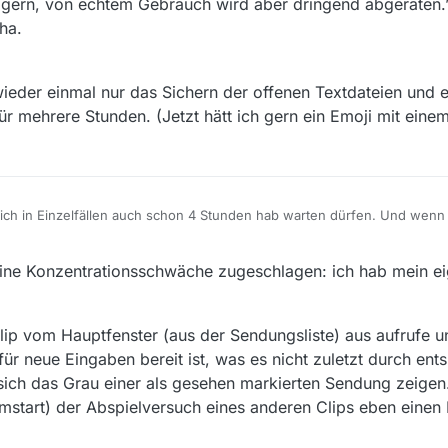
en gern, von echtem Gebrauch wird aber dringend abgeraten
ha.
 wieder einmal nur das Sichern der offenen Textdateien und e
r mehrere Stunden. (Jetzt hätt ich gern ein Emoji mit einem
ch in Einzelfällen auch schon 4 Stunden hab warten dürfen. Und wenn
surfen, steigt die Chance, dass irgendwann alles plötzlich gaaanz lang
rns Bedürfende Daten auf 1-2 Notepad-Dateien. Eine davon bis zur akti
chstens einer Hanvoll Tabs hingegen läuft alles ziemlich normal. Eigebt
ine Konzentrationsschwäche zugeschlagen: ich hab mein e
on gespeichert sein und allenfalls aktualisiert werden müssen) auf “Ne
gern, von echtem Gebrauch wird aber dringend abgeraten.” Also womögli
ger, also “Speichern” oder gar “Speichern unter” (oft ist die Erwartung,
st mir wieder einmal nur das Sichern der offenen Textdateien und ein Ne
der genannten Schritte dauert, je nach Wetter, zwischen 15 Minuten und f
hrere Stunden. (Jetzt hätt ich gern ein Emoji mit einem Hirn als Gewitt
ein bisserl Datenverlust schon mehr als ein halber Tag verstreichen, d
lip vom Hauptfenster (aus der Sendungsliste) aus aufrufe 
 bis zweimal pro Woche.
ür neue Eingaben bereit ist, was es nicht zuletzt durch en
sich das Grau einer als gesehen markierten Sendung zeigen
ammstart) der Abspielversuch eines anderen Clips eben eine