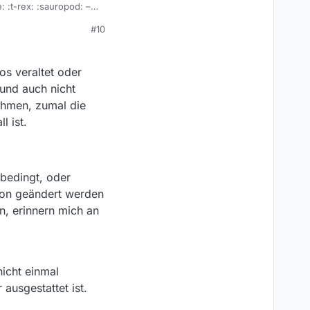
 :t-rex: :sauropod: –
ht aus, aber es erzählt
#10
rkennen kann, eine
. Dafür sollt auch
ls dazu erforderlichen
os veraltet oder
h sie eh schon selbst
 und auch nicht
ehmen, zumal die
l ist.
sbedingt, oder
tion geändert werden
n, erinnern mich an
icht einmal
ausgestattet ist.