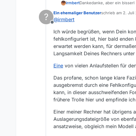
Dankedanke, aber ein bisserl 
irmbert
und das meiste, was bei mir lä
Ein ehemaliger Benutzer
schrieb am
2. Juli
?
mir irgendwas von einer Vers
Es könnt ja vermutlich so ei
zuletzt editiert von
@
irmbert
weitere solche Eingabe statt m
Offline
keine Einschätzung und kein T
Und ich wünsch mir ja, wie na
Ich würde begrüßen, wenn Dein konst
Dukatenesels. Weil meine Gerät
seh: was ist denn heute an P
fehlkonfiguriert ist, hier bald ende
erwartet werden kann, für dermaße
Langsamkeit Deines Rechners unter M
Eine
von vielen Anlaufstellen für d
Das profane, schon lange klare Fazit
ausgebremst durch eine Fehlkonfigur
kann, in dieser ausschweifenden Fo
frühere Trolle hier und empfinde ich
Einer meiner Rechner hat übrigens 
Auslagerungsdateigröße von ebenfall
ansatzweise, obgleich mein Modell 