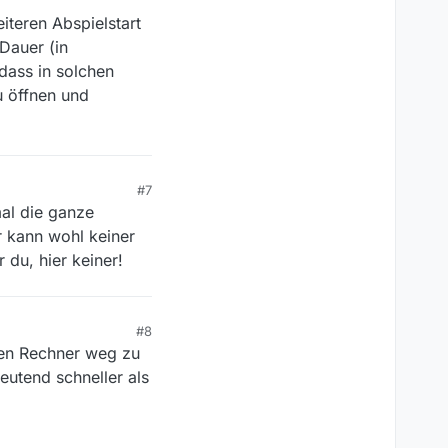
iteren Abspielstart
Dauer (in
 dass in solchen
u öffnen und
#7
mal die ganze
r kann wohl keiner
 du, hier keiner!
#8
den Rechner weg zu
utend schneller als