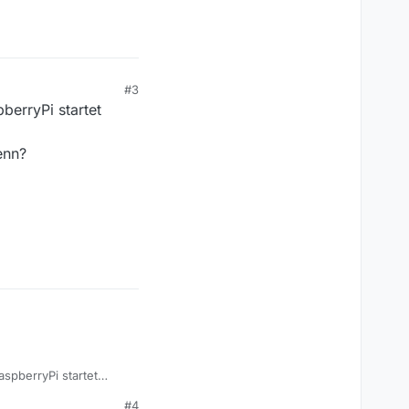
#3
berryPi startet
enn?
spberryPi startet
#4