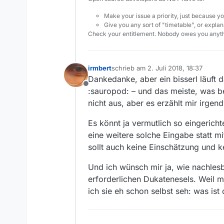
Make your issue a priority, just because yo
Give you any sort of "timetable", or explana
Check your entitlement. Nobody owes you anyth
irmbert
schrieb am
2. Juli 2018, 18:37
zuletzt editiert von
Dankedanke, aber ein bisserl läuft
Offline
:sauropod: – und das meiste, was bei
nicht aus, aber es erzählt mir irge
Es könnt ja vermutlich so eingeric
eine weitere solche Eingabe statt mi
sollt auch keine Einschätzung und ke
Und ich wünsch mir ja, wie nachlesb
erforderlichen Dukatenesels. Weil me
ich sie eh schon selbst seh: was i