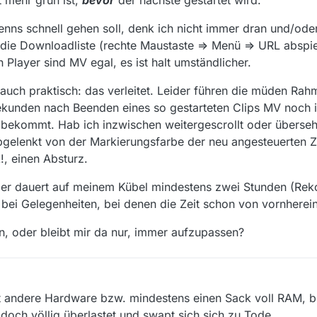
t mehr grün ist,
bevor
der nächste gestartet wird.
wenns schnell gehen soll, denk ich nicht immer dran und/oder
r die Downloadliste (rechte Maustaste => Menü => URL abspi
Player sind MV egal, es ist halt umständlicher.
 auch praktisch: das verleitet. Leider führen die müden R
ekunden nach Beenden eines so gestarteten Clips MV noch 
bekommt. Hab ich inzwischen weitergescrollt oder überseh
elenkt von der Markierungsfarbe der neu angesteuerten Zei
!, einen Absturz.
er dauert auf meinem Kübel mindestens zwei Stunden (Rekor
bei Gelegenheiten, bei denen die Zeit schon von vornherein
n, oder bleibt mir da nur, immer aufzupassen?
gt andere Hardware bzw. mindestens einen Sack voll RAM, 
 doch völlig überlastet und swapt sich sich zu Tode.