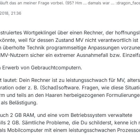
läuft das an meiner Frage vorbei. (95? Hm … damals war … :dragon_face:
uft wär nich nicht einmal installierbar. Bei Java kenn ich mich so gar nic
 2018, 21:36
ion 8-wasweißich, Update-Einstellung wöchentlich.)
ngerichtet werden, dass, wenn MV ein Video noch als aktiv verbunden e
it einem riskanten zweiten Start mit einem Fehler-Signalton quittiert wird
est nötig sein.
chlesbar, dringendst andere Hardware, ermangle aber leider des diesfal
ruiertes Wortgeklingel über einen Rechner, der hoffnungsl
schaft aber offenbar als noch viel jenseitiger eingeschätzt wird, als ic
rozessorgeschwindigkeit und RAM so üblich?
n könnte, weil für dessen Zustand MV nicht verantwortlich ist
n überholte Technik programmseitige Anpassungen vorzun
V-Nutzern sicher ein extremer Ausnahmefall bzw. Einzelfal
en Erwerb von Gebrauchtcomputern.
 lautet: Dein Rechner ist zu leistungsschwach für MV, alter
ation oder z. B. (Schad)software. Fragen, wie diese Situa
rm und teils an den Haaren herbeigezogenen Formulierunge
 als Belästigung.
auch 2 GB RAM, und eine vom Betriebssystem verwaltete
s 2 GB. Sämtliche Probleme, die Du schilderst, kenne ich n
als Mobilcomputer mit einem leistungsschwachen Prozessor 