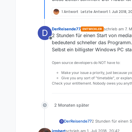
1 Antwort
Letzte Antwort
1. Juli 2018, 2
DerReisende77
schrieb am
7. M
ENTWICKLER
D
zuletzt editiert
2 Stunden für einen Start von media
Offline
bedeutend schneller das Programm
Selbst ein billigster Windows PC sta
Open source developers do NOT have to:
Make your issue a priority, just because yo
Give you any sort of "timetable", or explana
Check your entitlement. Nobody owes you anyth
2 Monaten später
DerReisende77
2 Stunden für einen S
D
bedeutend schneller 
irmbert
schrieb am
1. Juli 2018, 20:42