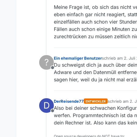
Meine Frage ist, ob sich das nicht 
eben einfach gar nicht reagiert, s
einzelfällen auch schon vier Stunden
Fällen auch schon einige Minuten zu
zurechtrücken zu müssen zeitlich nic
Ein ehemaliger Benutzer
schrieb am
2. Juli
?
zuletzt editiert von
Du schweigst dich ja auch über dein
Offline
Adware und den Datenmüll entfernen
sagen hier, weil du ja nicht mal erzä
DerReisende77
schrieb am
2. J
ENTWICKLER
D
zuletzt editiert
Also bei deiner schwachen Konfigur
Offline
werfen. Programmtechnisch ist da n
dein Rechner ist. Also kann das kei
Open source developers do NOT have to: