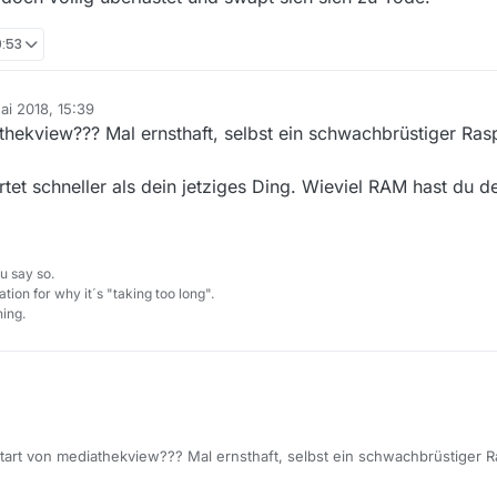
0:53
ai 2018, 15:39
 von
thekview??? Mal ernsthaft, selbst ein schwachbrüstiger Rasp
.
rtet schneller als dein jetziges Ding. Wieviel RAM hast du d
u say so.
tion for why it´s "taking too long".
ing.
tart von mediathekview??? Mal ernsthaft, selbst ein schwachbrüstiger Ra
das Programm.