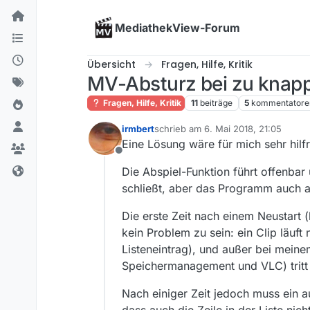
Skip to content
MediathekView-Forum
Übersicht
Fragen, Hilfe, Kritik
MV-Absturz bei zu knapp
Fragen, Hilfe, Kritik
11
beiträge
5
kommentatore
irmbert
schrieb am
6. Mai 2018, 21:05
zuletzt editiert von
Eine Lösung wäre für mich sehr hilfre
Offline
Die Abspiel-Funktion führt offenba
schließt, aber das Programm auch au
Die erste Zeit nach einem Neustart 
kein Problem zu sein: ein Clip läuf
Listeneintrag), und außer bei mein
Speichermanagement und VLC) tritt 
Nach einiger Zeit jedoch muss ein au