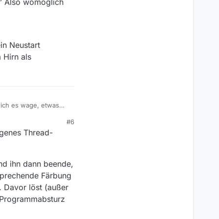
.” Also womöglich
in Neustart
 Hirn als
 ich es wage, etwas
sam wird. Inzwischen
#6
ven Darstellung zu
lich verdient das eine
igenes Thread-
u” im Datei-Menü gehen
ch echtes, längeres
 dass das Fenster dafür
ustart geblieben.
ast einer Stunde. Da
erwolke.)
ann der MV-Neustart …
und ihn dann beende,
tsprechende Färbung
. Davor löst (außer
n Programmabsturz