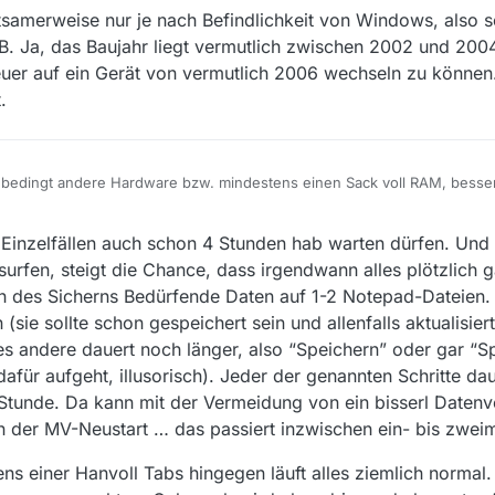
Windows PC startet schneller als dein jetziges Ding. Wieviel RAM hast du
tsamerweise nur je nach Befindlichkeit von Windows, also s
B. Ja, das Baujahr liegt vermutlich zwischen 2002 und 200
euer auf ein Gerät von vermutlich 2006 wechseln zu können
.
unbedingt andere Hardware bzw. mindestens einen Sack voll RAM, besse
t doch völlig überlastet und swapt sich sich zu Tode.
018, 09:36
Einzelfällen auch schon 4 Stunden hab warten dürfen. Und
surfen, steigt die Chance, dass irgendwann alles plötzlich
h des Sicherns Bedürfende Daten auf 1-2 Notepad-Dateien. 
 (sie sollte schon gespeichert sein und allenfalls aktualisi
s andere dauert noch länger, also “Speichern” oder gar “Sp
dafür aufgeht, illusorisch). Jeder der genannten Schritte dau
 Stunde. Da kann mit der Vermeidung von ein bisserl Datenv
nn der MV-Neustart … das passiert inzwischen ein- bis zwe
s einer Hanvoll Tabs hingegen läuft alles ziemlich normal. 