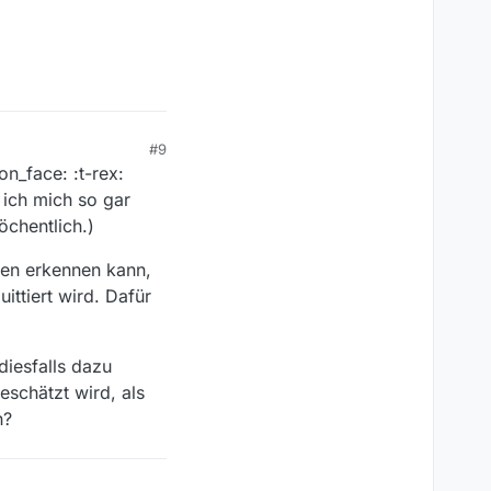
#9
n_face: :t-rex:
n ich mich so gar
öchentlich.)
den erkennen kann,
ittiert wird. Dafür
diesfalls dazu
eschätzt wird, als
h?