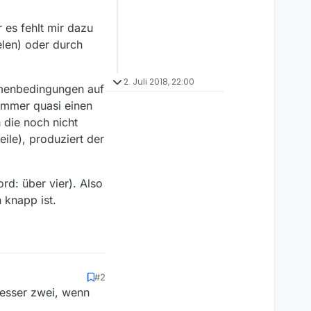
 es fehlt mir dazu
elen) oder durch
2. Juli 2018, 22:00
ahmenbedingungen auf
immer quasi einen
 die noch nicht
le), produziert der
d: über vier). Also
 knapp ist.
#2
besser zwei, wenn