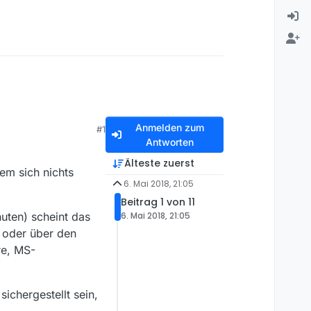
Anmelden zum
#1
Antworten
Älteste zuerst
em sich nichts
6. Mai 2018, 21:05
Beitrag 1 von 11
nuten) scheint das
6. Mai 2018, 21:05
f oder über den
re, MS-
ichergestellt sein,