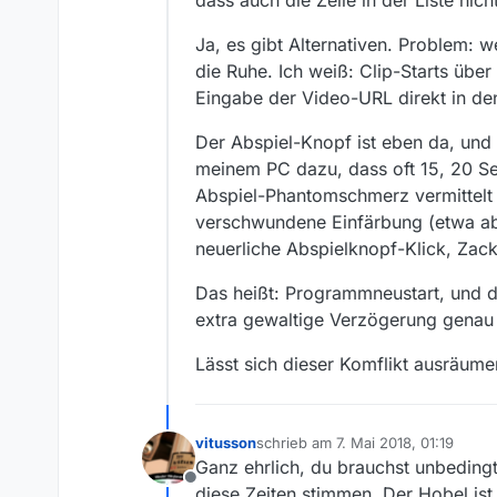
dass auch die Zeile in der Liste nich
Ja, es gibt Alternativen. Problem: 
die Ruhe. Ich weiß: Clip-Starts übe
Eingabe der Video-URL direkt in den 
Der Abspiel-Knopf ist eben da, und
meinem PC dazu, dass oft 15, 20 S
Abspiel-Phantomschmerz vermittelt 
verschwundene Einfärbung (etwa abg
neuerliche Abspielknopf-Klick, Zack
Das heißt: Programmneustart, und d
extra gewaltige Verzögerung genau 
Lässt sich dieser Komflikt ausräume
vitusson
schrieb am
7. Mai 2018, 01:19
zuletzt editiert von
Ganz ehrlich, du brauchst unbedin
Offline
diese Zeiten stimmen. Der Hobel ist