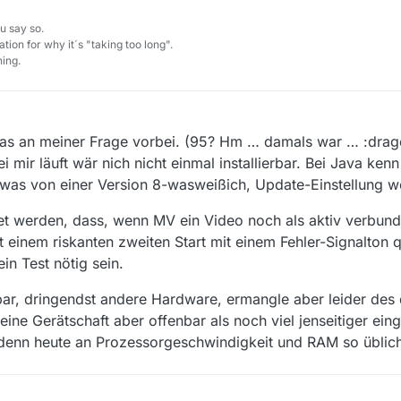
u say so.
tion for why it´s "taking too long".
ing.
 das an meiner Frage vorbei. (95? Hm … damals war … :drago
 mir läuft wär nich nicht einmal installierbar. Bei Java ken
ndwas von einer Version 8-wasweißich, Update-Einstellung w
htet werden, dass, wenn MV ein Video noch als aktiv verbun
t einem riskanten zweiten Start mit einem Fehler-Signalton qu
in Test nötig sein.
ar, dringendst andere Hardware, ermangle aber leider des 
ine Gerätschaft aber offenbar als noch viel jenseitiger eing
st denn heute an Prozessorgeschwindigkeit und RAM so üblic