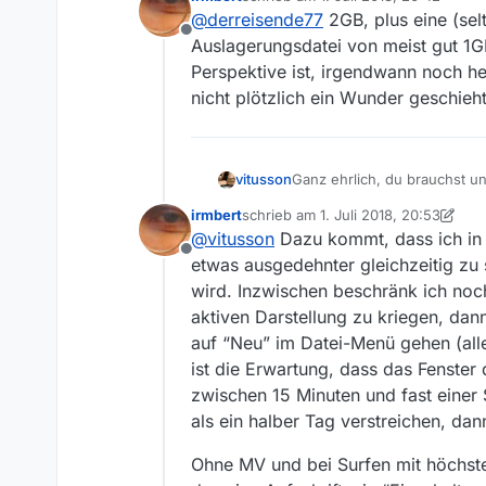
Selbst ein billigster 
zuletzt editiert von
@
derreisende77
2GB, plus eine (sel
Offline
Auslagerungsdatei von meist gut 1G
Perspektive ist, irgendwann noch h
nicht plötzlich ein Wunder geschieht
vitusson
Ganz ehrlich, du brauchst 
Zeiten stimmen. Der Hobel is
irmbert
schrieb am
1. Juli 2018, 20:53
zuletzt editiert von irmbert
7. Feb. 2
@
vitusson
Dazu kommt, dass ich in 
Offline
etwas ausgedehnter gleichzeitig zu 
wird. Inzwischen beschränk ich noc
aktiven Darstellung zu kriegen, dann
auf “Neu” im Datei-Menü gehen (alle
ist die Erwartung, dass das Fenster 
zwischen 15 Minuten und fast einer
als ein halber Tag verstreichen, da
Ohne MV und bei Surfen mit höchsten