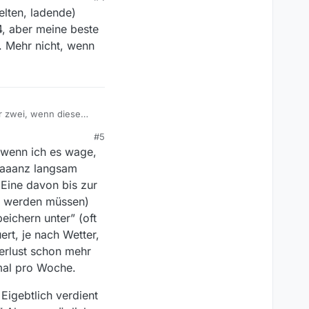
 denn?
elten, ladende)
4, aber meine beste
. Mehr nicht, wenn
r zwei, wenn diese
#5
 wenn ich es wage,
 gaaanz langsam
Eine davon bis zur
ert werden müssen)
eichern unter” (oft
ert, je nach Wetter,
erlust schon mehr
imal pro Woche.
Eigebtlich verdient