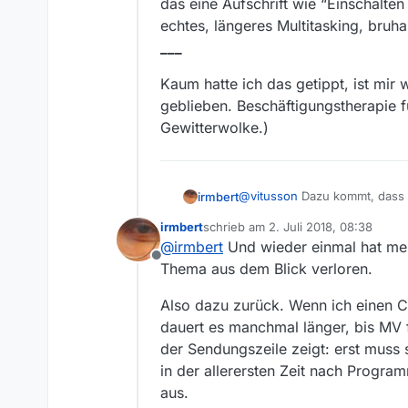
das eine Aufschrift wie “Einschalt
echtes, längeres Multitasking, bruha
___
Kaum hatte ich das getippt, ist mir
geblieben. Beschäftigungstherapie fü
Gewitterwolke.)
@
vitusson
Dazu kommt, dass i
irmbert
ausgedehnter gleichzeitig zu 
irmbert
schrieb am
2. Juli 2018, 08:38
beschränk ich noch des Siche
Ohne MV und bei Surfen mit hö
zuletzt editiert von
@
irmbert
Und wieder einmal hat me
kriegen, dann (sie sollte sch
Aufschrift wie “Einschalten 
Offline
(alles andere dauert noch län
Multitasking, bruhaha.
Kaum hatte ich das getippt, i
Thema aus dem Blick verloren.
aufgeht, illusorisch). Jeder 
___
Beschäftigungstherapie für me
kann mit der Vermeidung von 
Also dazu zurück. Wenn ich einen C
das passiert inzwischen ein-
dauert es manchmal länger, bis MV f
der Sendungszeile zeigt: erst muss 
in der allerersten Zeit nach Progr
aus.