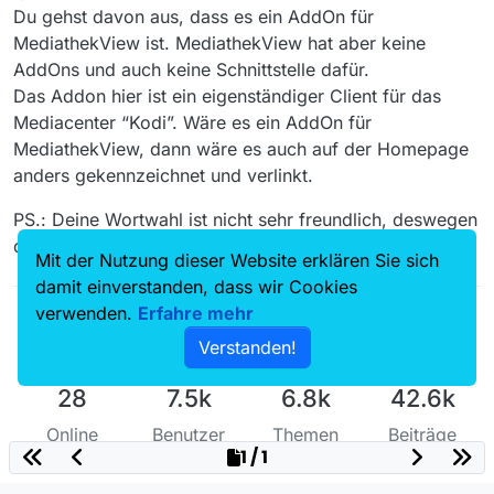
halbe Stunde herumzusuchen, um herauszufinden
Mediathek View läuft ohne dieses Add-On ziemlich
Du gehst davon aus, dass es ein AddOn für
wofür das gut sein soll.
gut …
MediathekView ist. MediathekView hat aber keine
AddOns und auch keine Schnittstelle dafür.
Das Addon hier ist ein eigenständiger Client für das
Mediacenter “Kodi”. Wäre es ein AddOn für
MediathekView, dann wäre es auch auf der Homepage
anders gekennzeichnet und verlinkt.
PS.: Deine Wortwahl ist nicht sehr freundlich, deswegen
diese Reaktion von Nicklas.
Mit der Nutzung dieser Website erklären Sie sich
damit einverstanden, dass wir Cookies
verwenden.
Erfahre mehr
Verstanden!
28
7.5k
6.8k
42.6k
Online
Benutzer
Themen
Beiträge
1 / 1