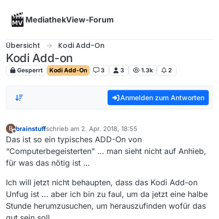
Skip to content
MediathekView-Forum
Übersicht
Kodi Add-On
Kodi Add-on
Gesperrt
Kodi Add-On
3
3
1.3k
2
Anmelden zum Antworten
brainstuff
schrieb am
2. Apr. 2018, 18:55
B
zuletzt editiert von
Offline
Das ist so ein typisches ADD-On von
“Computerbegeisterten” … man sieht nicht auf Anhieb,
für was das nötig ist …
Ich will jetzt nicht behaupten, dass das Kodi Add-on
Unfug ist … aber ich bin zu faul, um da jetzt eine halbe
Stunde herumzusuchen, um herauszufinden wofür das
gut sein soll.