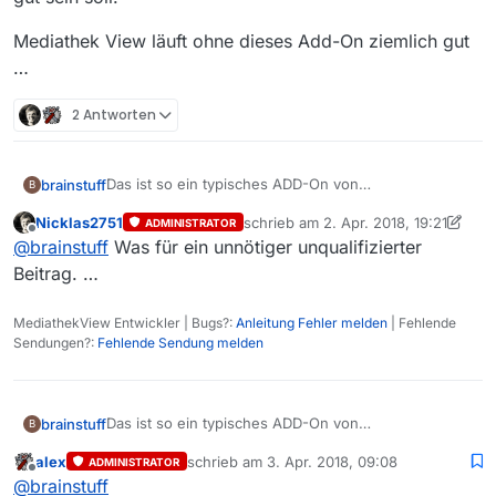
Mediathek View läuft ohne dieses Add-On ziemlich gut
…
2 Antworten
Das ist so ein typisches ADD-On von
brainstuff
B
“Computerbegeisterten” … man sieht nicht auf
Nicklas2751
schrieb am
2. Apr. 2018, 19:21
ADMINISTRATOR
Anhieb, für was das nötig ist …
Ich will jetzt nicht behaupten, dass das Kodi Add-on
zuletzt editiert von iks-jott
4. Feb. 20
Offline
@
brainstuff
Was für ein unnötiger unqualifizierter
Unfug ist … aber ich bin zu faul, um da jetzt eine
halbe Stunde herumzusuchen, um herauszufinden
Mediathek View läuft ohne dieses Add-On ziemlich
Beitrag. …
wofür das gut sein soll.
gut …
MediathekView Entwickler | Bugs?:
Anleitung Fehler melden
| Fehlende
Sendungen?:
Fehlende Sendung melden
Das ist so ein typisches ADD-On von
brainstuff
B
“Computerbegeisterten” … man sieht nicht auf
alex
schrieb am
3. Apr. 2018, 09:08
ADMINISTRATOR
Anhieb, für was das nötig ist …
Ich will jetzt nicht behaupten, dass das Kodi Add-on
zuletzt editiert von
Offline
@
brainstuff
Unfug ist … aber ich bin zu faul, um da jetzt eine