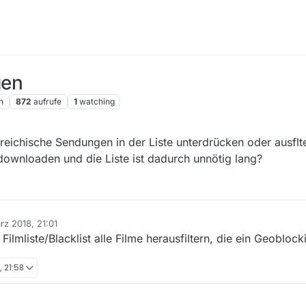
gen
n
872
aufrufe
1
watching
reichische Sendungen in der Liste unterdrücken oder ausflt
wnloaden und die Liste ist dadurch unnötig lang?
rz 2018, 21:01
Filmliste/Blacklist alle Filme herausfiltern, die ein Geobloc
, 21:58