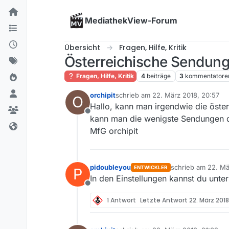
Skip to content
MediathekView-Forum
Übersicht
Fragen, Hilfe, Kritik
Österreichische Sendun
Fragen, Hilfe, Kritik
4
beiträge
3
kommentatore
orchipit
schrieb am
22. März 2018, 20:57
O
zuletzt editiert von
Hallo, kann man irgendwie die öster
Offline
kann man die wenigste Sendungen do
MfG orchipit
pidoubleyou
schrieb am
22. Mä
ENTWICKLER
P
zuletzt editiert von
In den Einstellungen kannst du unter 
Offline
1 Antwort
Letzte Antwort
22. März 2018