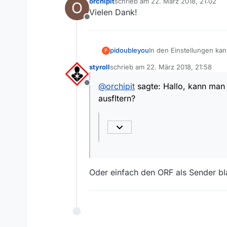
orchipit
schrieb am
22. März 2018, 21:02
O
zuletzt editiert von
Vielen Dank!
Offline
pidoubleyou
In den Einstellungen kann
P
styroll
schrieb am
22. März 2018, 21:58
zuletzt editiert von
@
orchipit
sagte: Hallo, kann man 
Offline
ausfltern?
Oder einfach den ORF als Sender bla