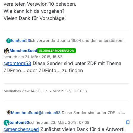
veralteten Verswion 10 beheben.
Wie kann ich da vorgehen?
Vielen Dank für Vorschläge!
tomtom53
Ich verwende Ubuntu 16.04 und den unterstützen
T
MediathekView in Version 10.
MenchenSued
GLOBALER MODERATOR
Mir ist aufgefallen, dass unter Sender ZDF die
Offline
schrieb am
21. März 2018, 15:52
Sender ZDF neo und ZDFinfo nicht aufscheinen. Ich
zuletzt editiert von
@
tomtom53
Diese Sender sind unter ZDF mit Thema
möchte aus Gründen der Kompatibilität das Problem
mit der veralteten Verswion 10 beheben.
ZDFneo… oder ZDFinfo… zu finden
Wie kann ich da vorgehen?
Vielen Dank für Vorschläge!
MediathekView 14.5.0, Linux Mint 21.3, VLC 3.0.16
MenchenSued
@
tomtom53
Diese Sender sind unter ZDF mit
Thema ZDFneo… oder ZDFinfo… zu finden
tomtom53
schrieb am
23. März 2018, 07:08
T
zuletzt editiert von
Offline
@
menchensued
Zunächst vielen Dank für die Antwort!