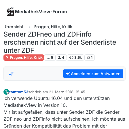
Skip to content
MediathekView-Forum
Übersicht
Fragen, Hilfe, Kritik
Sender ZDFneo und ZDFinfo
erscheinen nicht auf der Senderliste
unter ZDF
Fragen, Hilfe, Kritik
5
4
3.5k
1
Anmelden zum Antworten
tomtom53
schrieb am
21. März 2018, 15:45
T
zuletzt editiert von
Offline
Ich verwende Ubuntu 16.04 und den unterstützen
MediathekView in Version 10.
Mir ist aufgefallen, dass unter Sender ZDF die Sender
ZDF neo und ZDFinfo nicht aufscheinen. Ich möchte aus
Gründen der Kompatibilität das Problem mit der