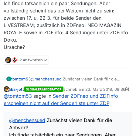
Ich finde tatsächlich ein paar Sendungen. Aber
vollständig scheint das bei Weitem nicht zu sein:
zwischen 17. u. 22 3. für beide Sender den
LIVESTREAM; zusätzlich in ZDFneo: NEO MAGAZIN
ROYALE sowie in ZDFinfo: 4 Sendungen unter ZDFinfo
Doku.
Ursache?
2 Antworten
tomtom53
@
menchensued
Zunächst vielen Dank für die
T
Antwort!
iks-jott
schrieb am
23. März 2018, 08:36
GLOBALER MODERATOR
Ich finde tatsächlich ein paar Sendungen. Aber
zuletzt editiert von iks-jott
Offline
@
tomtom53
sagte in
Sender ZDFneo und ZDFinfo
vollständig scheint das bei Weitem nicht zu sein:
zwischen 17. u. 22 3. für beide Sender den
erscheinen nicht auf der Senderliste unter ZDF
:
LIVESTREAM; zusätzlich in ZDFneo: NEO MAGAZIN
ROYALE sowie in ZDFinfo: 4 Sendungen unter
ZDFinfo Doku.
@
menchensued
Zunächst vielen Dank für die
Ursache?
Antwort!
Ich finde tatsächlich ein paar Sendungen. Aber