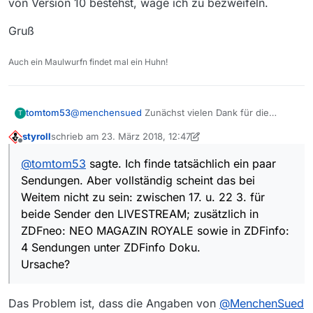
von Version 10 bestehst, wage ich zu bezweifeln.
Gruß
Auch ein Maulwurfn findet mal ein Huhn!
tomtom53
@
menchensued
Zunächst vielen Dank für die
T
Antwort!
styroll
schrieb am
23. März 2018, 12:47
Ich finde tatsächlich ein paar Sendungen. Aber
zuletzt editiert von styroll
Offline
vollständig scheint das bei Weitem nicht zu sein:
@
tomtom53
sagte. Ich finde tatsächlich ein paar
zwischen 17. u. 22 3. für beide Sender den
Sendungen. Aber vollständig scheint das bei
LIVESTREAM; zusätzlich in ZDFneo: NEO MAGAZIN
ROYALE sowie in ZDFinfo: 4 Sendungen unter
Weitem nicht zu sein: zwischen 17. u. 22 3. für
ZDFinfo Doku.
beide Sender den LIVESTREAM; zusätzlich in
Ursache?
ZDFneo: NEO MAGAZIN ROYALE sowie in ZDFinfo:
4 Sendungen unter ZDFinfo Doku.
Ursache?
Das Problem ist, dass die Angaben von
@
MenchenSued