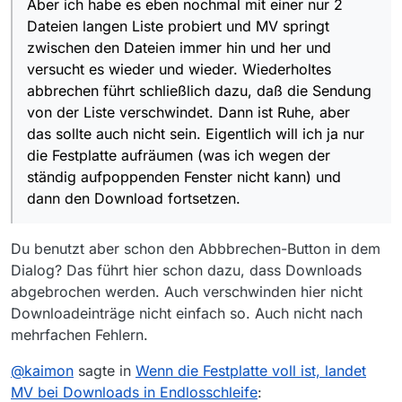
wieder. Wiederholtes abbrechen führt schließlich dazu,
Aber ich habe es eben nochmal mit einer nur 2
Option “alle stoppen” erreichbar wäre.
daß die Sendung von der Liste verschwindet. Dann ist
Dateien langen Liste probiert und MV springt
Ruhe, aber das sollte auch nicht sein. Eigentlich will ich
zwischen den Dateien immer hin und her und
ja nur die Festplatte aufräumen (was ich wegen der
versucht es wieder und wieder. Wiederholtes
ständig aufpoppenden Fenster nicht kann) und dann
den Download fortsetzen.
abbrechen führt schließlich dazu, daß die Sendung
von der Liste verschwindet. Dann ist Ruhe, aber
das sollte auch nicht sein. Eigentlich will ich ja nur
die Festplatte aufräumen (was ich wegen der
ständig aufpoppenden Fenster nicht kann) und
dann den Download fortsetzen.
Du benutzt aber schon den Abbbrechen-Button in dem
Dialog? Das führt hier schon dazu, dass Downloads
abgebrochen werden. Auch verschwinden hier nicht
Downloadeinträge nicht einfach so. Auch nicht nach
mehrfachen Fehlern.
@
kaimon
sagte in
Wenn die Festplatte voll ist, landet
MV bei Downloads in Endlosschleife
: