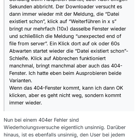
funktioniert manchmal, bringt manchmal aber auch das
. | URL: https://arteptweb-
. | Download ist fertig und war fehlerhaft
Fehler(MSearch): DirectHttpDownload.run
Sekunden abbricht. Der Downloader versucht es
404-Fenster. Ich hatte eben beim Ausprobieren beide
a.akamaihd.net/am/ptweb/051000/051400/051485-014-
. | Programmset: Linux Speichern
Varianten.
A_SQ_0_VOA_03527444_MP4-2200_AMM-
. | Ziel: …
dann immer wieder mit der Meldung, die “Datei
Wenn das 404-Fenster kommt, kann ich dann OK
PTWEB_uo1cFAAyZ.mp4
. | Startzeit: 05:07:30
existiert schon”, klick auf “Weiterführen in x s”
klicken, aber es geht nicht weg, sondern kommt immer
. | Startzeit: 05:07:30
. | Endzeit: 05:09:22
bringt nur mehrfach (10x) dasselbe Fenster wieder
wieder.
. | direkter Download
. | Restarts: 0
und schließlich die Meldung “unexpected end of
. ----------------------------------------
. | Dauer: 111 s
!!!
. | Dauer: 1 Min
file from server”. Ein Klick dort auf ok oder 60s
java.net.SocketException: Unexpected end of file from
. | URL: https://arteptweb-
Abwarten startet wieder die “Datei existiert schon”-
server
a.akamaihd.net/am/ptweb/051000/051400/051485-014-
Schleife. Klick auf Abbrechen funktioniert
at
A_SQ_0_VOA_03527444_MP4-2200_AMM-
manchmal, bringt manchmal aber auch das 404-
sun.net.www.http.HttpClient.parseHTTPHeader(HttpCli
PTWEB_uo1cFAAyZ.mp4
ent.java:851)
. | direkter Download
Fenster. Ich hatte eben beim Ausprobieren beide
at
. ----------------------------------------
Varianten.
sun.net.www.http.HttpClient.parseHTTP(HttpClient.java
. ----------------------------------------
Wenn das 404-Fenster kommt, kann ich dann OK
:678)
. | Fehlerhaften Download neu starten - Restart
klicken, aber es geht nicht weg, sondern kommt
at
(Summe Starts: 1)
sun.net.www.http.HttpClient.parseHTTPHeader(HttpCli
. | Ziel: …
immer wieder.
ent.java:848)
. | URL: https://arteptweb-
at
a.akamaihd.net/am/ptweb/051000/051400/051485-014-
sun.net.www.http.HttpClient.parseHTTP(HttpClient.java
A_SQ_0_VOA_03527444_MP4-2200_AMM-
Nun bei einem 404er Fehler sind
:678)
PTWEB_uo1cFAAyZ.mp4
Wiederholungsversuche eigentlich unsinnig. Darüber
at
. ----------------------------------------
hinaus, ist es ebenfalls unsinnig, den User bei jedem
sun.net.www.protocol.http.HttpURLConnection.getInpu