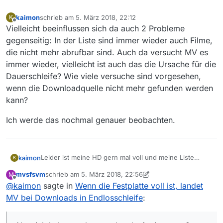
kaimon
schrieb am
5. März 2018, 22:12
K
zuletzt editiert von
Offline
Vielleicht beeinflussen sich da auch 2 Probleme
gegenseitig: In der Liste sind immer wieder auch Filme,
die nicht mehr abrufbar sind. Auch da versucht MV es
immer wieder, vielleicht ist auch das die Ursache für die
Dauerschleife? Wie viele versuche sind vorgesehen,
wenn die Downloadquelle nicht mehr gefunden werden
kann?
Ich werde das nochmal genauer beobachten.
Leider ist meine HD gern mal voll und meine Liste
kaimon
K
immer sehr lang, so daß das das Wegklicken der
mvsfsvm
schrieb am
5. März 2018, 22:56
M
ganzen Liste nicht wirklich komfortabel ist …
Wenn man es mal kurz schafft, das Menu zu erreichen,
zuletzt editiert von mvsfsvm
3. Mai 2018, 23:57
Offline
@
kaimon
sagte in
Wenn die Festplatte voll ist, landet
funktioniert “Downloads - alle stoppen” auch nicht.
Aber ich habe es eben nochmal mit einer nur 2 Dateien
MV bei Downloads in Endlosschleife
:
langen Liste probiert und MV springt zwischen den
Dateien immer hin und her und versucht es wieder und
Irgendwie wäre es schön, wenn eine funktionierende