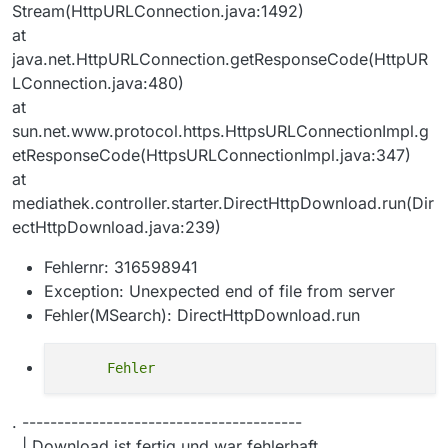
Stream(HttpURLConnection.java:1492)
at
java.net.HttpURLConnection.getResponseCode(HttpUR
LConnection.java:480)
at
sun.net.www.protocol.https.HttpsURLConnectionImpl.g
etResponseCode(HttpsURLConnectionImpl.java:347)
at
mediathek.controller.starter.DirectHttpDownload.run(Dir
ectHttpDownload.java:239)
Fehlernr: 316598941
Exception: Unexpected end of file from server
Fehler(MSearch): DirectHttpDownload.run
. ----------------------------------------
. | Download ist fertig und war fehlerhaft