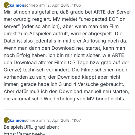
kaimon
schrieb am
12. Apr. 2018, 11:05
K
zuletzt editiert von
Offline
Mir ist noch aufgefallen, daß grade bei ARTE der Server
merkwürdig reagiert. MV meldet “unexpected EOF on
server” (oder so ähnlich), aber wenn man den Film
direkt zum Abspielen aufruft, wird er abgespielt. Die
Datei ist also jedenfalls in mittlerer Auflösung noch da.
Wenn man dann den Download neu startet, kann man
noch Erfolg haben. Ich bin mir nicht sicher, wie ARTE
den Download älterer Filme (>7 Tage bzw grad auf der
Grenze) technisch verhindert. Die Filme scheinen noch
vorhanden zu sein, der Download klappt aber nicht
immer, gerade habe ich 3 und 4 Versuche gebraucht.
Aber dafür muß ich den Download manuell neu starten,
die automatische Wiederholung von MV bringt nichts.
kaimon
schrieb am
12. Apr. 2018, 11:07
K
zuletzt editiert von
Offline
BeispielsURL grad eben:
https://arteptweb-