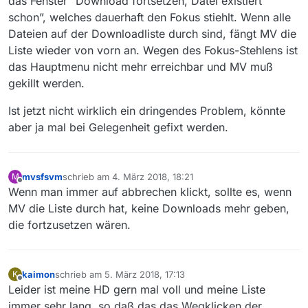
das Fenster “Download fortsetzen, Datei existiert
schon”, welches dauerhaft den Fokus stiehlt. Wenn alle
Dateien auf der Downloadliste durch sind, fängt MV die
Liste wieder von vorn an. Wegen des Fokus-Stehlens ist
das Hauptmenu nicht mehr erreichbar und MV muß
gekillt werden.
Ist jetzt nicht wirklich ein dringendes Problem, könnte
aber ja mal bei Gelegenheit gefixt werden.
mvsfsvm
schrieb am
4. März 2018, 18:21
M
zuletzt editiert von
Offline
Wenn man immer auf abbrechen klickt, sollte es, wenn
MV die Liste durch hat, keine Downloads mehr geben,
die fortzusetzen wären.
kaimon
schrieb am
5. März 2018, 17:13
K
zuletzt editiert von
Offline
Leider ist meine HD gern mal voll und meine Liste
immer sehr lang, so daß das das Wegklicken der