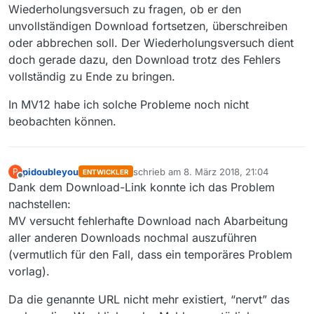
Wiederholungsversuch zu fragen, ob er den
tStream0(HttpURLConnection.java:1587)
at
unvollständigen Download fortsetzen, überschreiben
sun.net.www.protocol.http.HttpURLConnection.getInpu
oder abbrechen soll. Der Wiederholungsversuch dient
tStream(HttpURLConnection.java:1492)
doch gerade dazu, den Download trotz des Fehlers
at
vollständig zu Ende zu bringen.
java.net.HttpURLConnection.getResponseCode(HttpUR
LConnection.java:480)
at
In MV12 habe ich solche Probleme noch nicht
sun.net.www.protocol.https.HttpsURLConnectionImpl.g
beobachten können.
etResponseCode(HttpsURLConnectionImpl.java:347)
at
mediathek.controller.starter.DirectHttpDownload.run(Dir
ectHttpDownload.java:239)
pidoubleyou
schrieb am
8. März 2018, 21:04
P
ENTWICKLER
zuletzt editiert von
Offline
Dank dem Download-Link konnte ich das Problem
nachstellen:
MV versucht fehlerhafte Download nach Abarbeitung
aller anderen Downloads nochmal auszuführen
(vermutlich für den Fall, dass ein temporäres Problem
vorlag).
Da die genannte URL nicht mehr existiert, “nervt” das