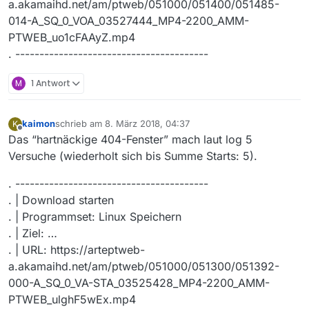
a.akamaihd.net/am/ptweb/051000/051400/051485-
014-A_SQ_0_VOA_03527444_MP4-2200_AMM-
PTWEB_uo1cFAAyZ.mp4
. ----------------------------------------
M
1 Antwort
kaimon
schrieb am
8. März 2018, 04:37
K
zuletzt editiert von
Offline
Das “hartnäckige 404-Fenster” mach laut log 5
Versuche (wiederholt sich bis Summe Starts: 5).
. ----------------------------------------
. | Download starten
. | Programmset: Linux Speichern
. | Ziel: …
. | URL: https://arteptweb-
a.akamaihd.net/am/ptweb/051000/051300/051392-
000-A_SQ_0_VA-STA_03525428_MP4-2200_AMM-
PTWEB_ulghF5wEx.mp4