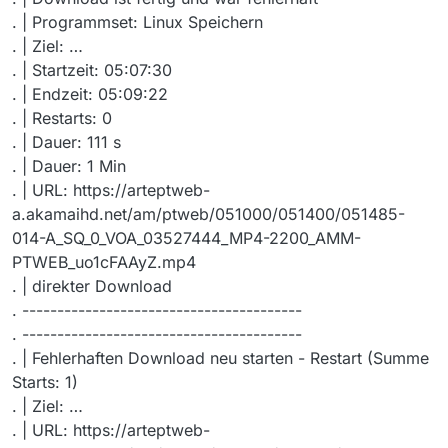
. | Programmset: Linux Speichern
. | Ziel: …
. | Startzeit: 05:07:30
. | Endzeit: 05:09:22
. | Restarts: 0
. | Dauer: 111 s
. | Dauer: 1 Min
. | URL: https://arteptweb-
a.akamaihd.net/am/ptweb/051000/051400/051485-
014-A_SQ_0_VOA_03527444_MP4-2200_AMM-
PTWEB_uo1cFAAyZ.mp4
. | direkter Download
. ----------------------------------------
. ----------------------------------------
. | Fehlerhaften Download neu starten - Restart (Summe
Starts: 1)
. | Ziel: …
. | URL: https://arteptweb-