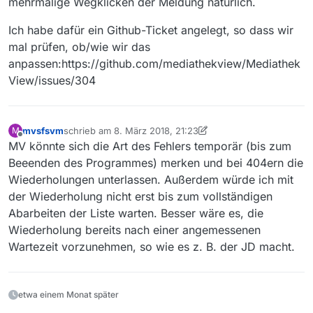
mehrmalige Wegklicken der Meldung natürlich.
Ich habe dafür ein Github-Ticket angelegt, so dass wir
mal prüfen, ob/wie wir das
anpassen:https://github.com/mediathekview/Mediathek
View/issues/304
mvsfsvm
schrieb am
8. März 2018, 21:23
M
zuletzt editiert von mvsfsvm
3. Aug. 2018, 22:30
Offline
MV könnte sich die Art des Fehlers temporär (bis zum
Beeenden des Programmes) merken und bei 404ern die
Wiederholungen unterlassen. Außerdem würde ich mit
der Wiederholung nicht erst bis zum vollständigen
Abarbeiten der Liste warten. Besser wäre es, die
Wiederholung bereits nach einer angemessenen
Wartezeit vorzunehmen, so wie es z. B. der JD macht.
etwa einem Monat später