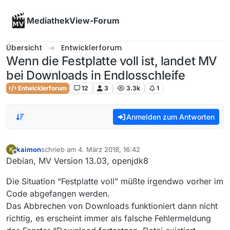
Skip to content
MediathekView-Forum
Übersicht
Entwicklerforum
Wenn die Festplatte voll ist, landet MV
bei Downloads in Endlosschleife
Entwicklerforum
12
3
3.3k
1
Anmelden zum Antworten
kaimon
schrieb am
4. März 2018, 16:42
K
zuletzt editiert von
Offline
Debian, MV Version 13.03, openjdk8
Die Situation “Festplatte voll” müßte irgendwo vorher im
Code abgefangen werden.
Das Abbrechen von Downloads funktioniert dann nicht
richtig, es erscheint immer als falsche Fehlermeldung