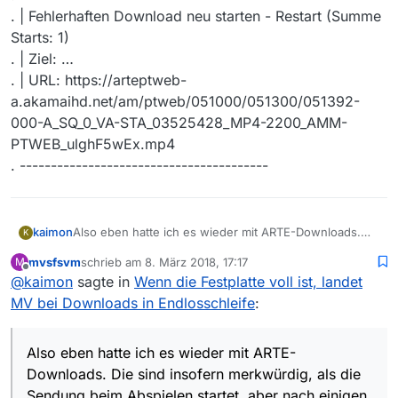
. | Fehlerhaften Download neu starten - Restart (Summe
Starts: 1)
. | Ziel: …
. | URL: https://arteptweb-
a.akamaihd.net/am/ptweb/051000/051300/051392-
000-A_SQ_0_VA-STA_03525428_MP4-2200_AMM-
PTWEB_ulghF5wEx.mp4
. ----------------------------------------
Also eben hatte ich es wieder mit ARTE-Downloads.
kaimon
K
Die sind insofern merkwürdig, als die Sendung beim
mvsfsvm
schrieb am
8. März 2018, 17:17
M
Abspielen startet, aber nach einigen Sekunden
Möglicherweise bringe ich hier verschiedene Probleme
zuletzt editiert von
Offline
@
kaimon
sagte in
Wenn die Festplatte voll ist, landet
abbricht. Der Downloader versucht es dann immer
durcheinander. Sorry daß ich es nicht klarer darstellen
wieder mit der Meldung, die “Datei existiert schon”,
kann.
Hier ein Ausschnitt aus dem log der sich so oder
MV bei Downloads in Endlosschleife
:
klick auf “Weiterführen in x s” bringt nur mehrfach
Ich habe Schwierigkeiten, das Verhalten zuverlässig zu
ähnlich wiederholt:
(10x) dasselbe Fenster wieder und schließlich die
reproduzieren.
. ----------------------------------------
Meldung “unexpected end of file from server”. Ein
Aber es ist immer und ausschließlich ARTE. Vielleicht
Also eben hatte ich es wieder mit ARTE-
. | Download starten
Klick dort auf ok oder 60s Abwarten startet wieder die
macht deren Server auch merkwürdige Dinge.
. | Programmset: Linux Speichern
Fehlernr: 316598941
Downloads. Die sind insofern merkwürdig, als die
“Datei existiert schon”-Schleife. Klick auf Abbrechen
. | Ziel: …
. ----------------------------------------
Exception: Unexpected end of file from server
Sendung beim Abspielen startet, aber nach einigen