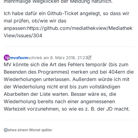
mehrmalige Wegklicken der Meldung natürlich.
Ich habe dafür ein Github-Ticket angelegt, so dass wir
mal prüfen, ob/wie wir das
anpassen:https://github.com/mediathekview/Mediathek
View/issues/304
mvsfsvm
schrieb am
8. März 2018, 21:23
M
zuletzt editiert von mvsfsvm
3. Aug. 2018, 22:30
Offline
MV könnte sich die Art des Fehlers temporär (bis zum
Beeenden des Programmes) merken und bei 404ern die
Wiederholungen unterlassen. Außerdem würde ich mit
der Wiederholung nicht erst bis zum vollständigen
Abarbeiten der Liste warten. Besser wäre es, die
Wiederholung bereits nach einer angemessenen
Wartezeit vorzunehmen, so wie es z. B. der JD macht.
etwa einem Monat später