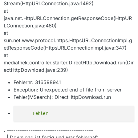
Stream(HttpURLConnection.java:1492)
at
java.net.HttpURLConnection.getResponseCode(HttpUR
LConnection.java:480)
at
sun.net.www.protocol.https.HttpsURLConnectionImpl.g
etResponseCode(HttpsURLConnectionImpl.java:347)
at
mediathek.controller.starter.DirectHttpDownload.run(Dir
ectHttpDownload.java:239)
Fehlernr: 316598941
Exception: Unexpected end of file from server
Fehler(MSearch): DirectHttpDownload.run
. ----------------------------------------
. | Download ist fertig und war fehlerhaft