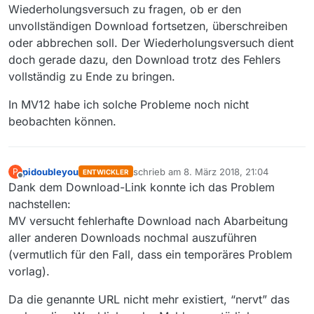
Wiederholungsversuch zu fragen, ob er den
tStream0(HttpURLConnection.java:1587)
at
unvollständigen Download fortsetzen, überschreiben
sun.net.www.protocol.http.HttpURLConnection.getInpu
oder abbrechen soll. Der Wiederholungsversuch dient
tStream(HttpURLConnection.java:1492)
doch gerade dazu, den Download trotz des Fehlers
at
vollständig zu Ende zu bringen.
java.net.HttpURLConnection.getResponseCode(HttpUR
LConnection.java:480)
at
In MV12 habe ich solche Probleme noch nicht
sun.net.www.protocol.https.HttpsURLConnectionImpl.g
beobachten können.
etResponseCode(HttpsURLConnectionImpl.java:347)
at
mediathek.controller.starter.DirectHttpDownload.run(Dir
ectHttpDownload.java:239)
pidoubleyou
schrieb am
8. März 2018, 21:04
P
ENTWICKLER
zuletzt editiert von
Offline
Dank dem Download-Link konnte ich das Problem
nachstellen:
MV versucht fehlerhafte Download nach Abarbeitung
aller anderen Downloads nochmal auszuführen
(vermutlich für den Fall, dass ein temporäres Problem
vorlag).
Da die genannte URL nicht mehr existiert, “nervt” das