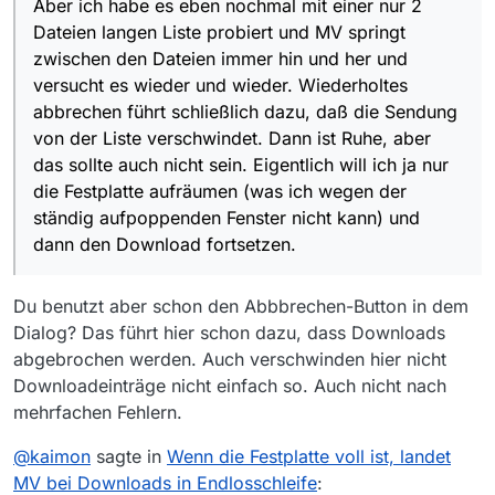
wieder. Wiederholtes abbrechen führt schließlich dazu,
Aber ich habe es eben nochmal mit einer nur 2
Option “alle stoppen” erreichbar wäre.
daß die Sendung von der Liste verschwindet. Dann ist
Dateien langen Liste probiert und MV springt
Ruhe, aber das sollte auch nicht sein. Eigentlich will ich
zwischen den Dateien immer hin und her und
ja nur die Festplatte aufräumen (was ich wegen der
versucht es wieder und wieder. Wiederholtes
ständig aufpoppenden Fenster nicht kann) und dann
den Download fortsetzen.
abbrechen führt schließlich dazu, daß die Sendung
von der Liste verschwindet. Dann ist Ruhe, aber
das sollte auch nicht sein. Eigentlich will ich ja nur
die Festplatte aufräumen (was ich wegen der
ständig aufpoppenden Fenster nicht kann) und
dann den Download fortsetzen.
Du benutzt aber schon den Abbbrechen-Button in dem
Dialog? Das führt hier schon dazu, dass Downloads
abgebrochen werden. Auch verschwinden hier nicht
Downloadeinträge nicht einfach so. Auch nicht nach
mehrfachen Fehlern.
@
kaimon
sagte in
Wenn die Festplatte voll ist, landet
MV bei Downloads in Endlosschleife
: