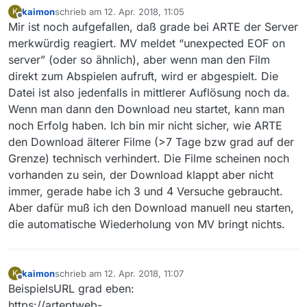
kaimon
schrieb am
12. Apr. 2018, 11:05
K
zuletzt editiert von
Offline
Mir ist noch aufgefallen, daß grade bei ARTE der Server
merkwürdig reagiert. MV meldet “unexpected EOF on
server” (oder so ähnlich), aber wenn man den Film
direkt zum Abspielen aufruft, wird er abgespielt. Die
Datei ist also jedenfalls in mittlerer Auflösung noch da.
Wenn man dann den Download neu startet, kann man
noch Erfolg haben. Ich bin mir nicht sicher, wie ARTE
den Download älterer Filme (>7 Tage bzw grad auf der
Grenze) technisch verhindert. Die Filme scheinen noch
vorhanden zu sein, der Download klappt aber nicht
immer, gerade habe ich 3 und 4 Versuche gebraucht.
Aber dafür muß ich den Download manuell neu starten,
die automatische Wiederholung von MV bringt nichts.
kaimon
schrieb am
12. Apr. 2018, 11:07
K
zuletzt editiert von
Offline
BeispielsURL grad eben:
https://arteptweb-