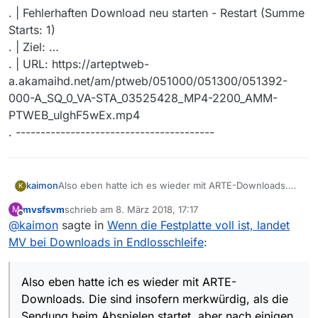
. | Fehlerhaften Download neu starten - Restart (Summe
Starts: 1)
. | Ziel: …
. | URL: https://arteptweb-
a.akamaihd.net/am/ptweb/051000/051300/051392-
000-A_SQ_0_VA-STA_03525428_MP4-2200_AMM-
PTWEB_ulghF5wEx.mp4
. ----------------------------------------
Also eben hatte ich es wieder mit ARTE-Downloads.
kaimon
K
Die sind insofern merkwürdig, als die Sendung beim
mvsfsvm
schrieb am
8. März 2018, 17:17
M
Abspielen startet, aber nach einigen Sekunden
Möglicherweise bringe ich hier verschiedene Probleme
zuletzt editiert von
Offline
@
kaimon
sagte in
Wenn die Festplatte voll ist, landet
abbricht. Der Downloader versucht es dann immer
durcheinander. Sorry daß ich es nicht klarer darstellen
wieder mit der Meldung, die “Datei existiert schon”,
kann.
Hier ein Ausschnitt aus dem log der sich so oder
MV bei Downloads in Endlosschleife
:
klick auf “Weiterführen in x s” bringt nur mehrfach
Ich habe Schwierigkeiten, das Verhalten zuverlässig zu
ähnlich wiederholt:
(10x) dasselbe Fenster wieder und schließlich die
reproduzieren.
. ----------------------------------------
Meldung “unexpected end of file from server”. Ein
Aber es ist immer und ausschließlich ARTE. Vielleicht
Also eben hatte ich es wieder mit ARTE-
. | Download starten
Klick dort auf ok oder 60s Abwarten startet wieder die
macht deren Server auch merkwürdige Dinge.
. | Programmset: Linux Speichern
Fehlernr: 316598941
Downloads. Die sind insofern merkwürdig, als die
“Datei existiert schon”-Schleife. Klick auf Abbrechen
. | Ziel: …
. ----------------------------------------
Exception: Unexpected end of file from server
Sendung beim Abspielen startet, aber nach einigen