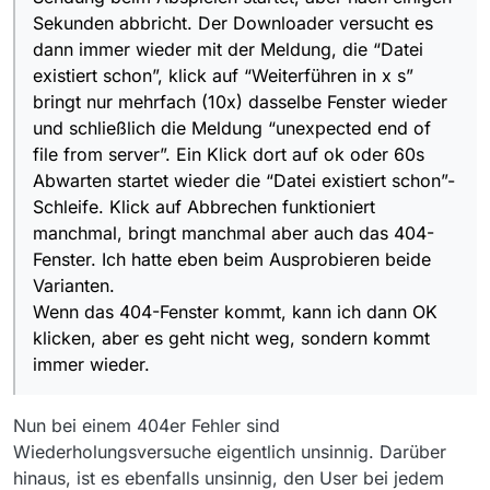
funktioniert manchmal, bringt manchmal aber auch das
. | URL: https://arteptweb-
. | Download ist fertig und war fehlerhaft
Fehler(MSearch): DirectHttpDownload.run
Sekunden abbricht. Der Downloader versucht es
404-Fenster. Ich hatte eben beim Ausprobieren beide
a.akamaihd.net/am/ptweb/051000/051400/051485-014-
. | Programmset: Linux Speichern
Varianten.
A_SQ_0_VOA_03527444_MP4-2200_AMM-
. | Ziel: …
dann immer wieder mit der Meldung, die “Datei
Wenn das 404-Fenster kommt, kann ich dann OK
PTWEB_uo1cFAAyZ.mp4
. | Startzeit: 05:07:30
existiert schon”, klick auf “Weiterführen in x s”
klicken, aber es geht nicht weg, sondern kommt immer
. | Startzeit: 05:07:30
. | Endzeit: 05:09:22
bringt nur mehrfach (10x) dasselbe Fenster wieder
wieder.
. | direkter Download
. | Restarts: 0
und schließlich die Meldung “unexpected end of
. ----------------------------------------
. | Dauer: 111 s
!!!
. | Dauer: 1 Min
file from server”. Ein Klick dort auf ok oder 60s
java.net.SocketException: Unexpected end of file from
. | URL: https://arteptweb-
Abwarten startet wieder die “Datei existiert schon”-
server
a.akamaihd.net/am/ptweb/051000/051400/051485-014-
Schleife. Klick auf Abbrechen funktioniert
at
A_SQ_0_VOA_03527444_MP4-2200_AMM-
manchmal, bringt manchmal aber auch das 404-
sun.net.www.http.HttpClient.parseHTTPHeader(HttpCli
PTWEB_uo1cFAAyZ.mp4
ent.java:851)
. | direkter Download
Fenster. Ich hatte eben beim Ausprobieren beide
at
. ----------------------------------------
Varianten.
sun.net.www.http.HttpClient.parseHTTP(HttpClient.java
. ----------------------------------------
Wenn das 404-Fenster kommt, kann ich dann OK
:678)
. | Fehlerhaften Download neu starten - Restart
klicken, aber es geht nicht weg, sondern kommt
at
(Summe Starts: 1)
sun.net.www.http.HttpClient.parseHTTPHeader(HttpCli
. | Ziel: …
immer wieder.
ent.java:848)
. | URL: https://arteptweb-
at
a.akamaihd.net/am/ptweb/051000/051400/051485-014-
sun.net.www.http.HttpClient.parseHTTP(HttpClient.java
A_SQ_0_VOA_03527444_MP4-2200_AMM-
Nun bei einem 404er Fehler sind
:678)
PTWEB_uo1cFAAyZ.mp4
Wiederholungsversuche eigentlich unsinnig. Darüber
at
. ----------------------------------------
hinaus, ist es ebenfalls unsinnig, den User bei jedem
sun.net.www.protocol.http.HttpURLConnection.getInpu