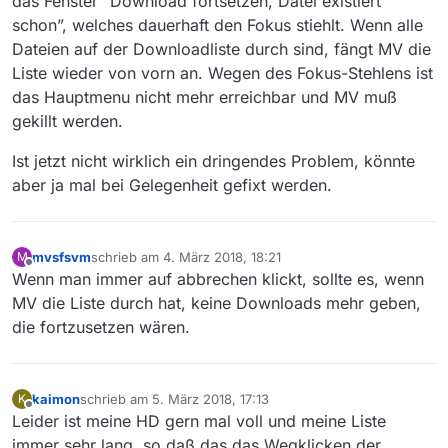
das Fenster “Download fortsetzen, Datei existiert
schon”, welches dauerhaft den Fokus stiehlt. Wenn alle
Dateien auf der Downloadliste durch sind, fängt MV die
Liste wieder von vorn an. Wegen des Fokus-Stehlens ist
das Hauptmenu nicht mehr erreichbar und MV muß
gekillt werden.
Ist jetzt nicht wirklich ein dringendes Problem, könnte
aber ja mal bei Gelegenheit gefixt werden.
mvsfsvm
schrieb am
4. März 2018, 18:21
M
zuletzt editiert von
Offline
Wenn man immer auf abbrechen klickt, sollte es, wenn
MV die Liste durch hat, keine Downloads mehr geben,
die fortzusetzen wären.
kaimon
schrieb am
5. März 2018, 17:13
K
zuletzt editiert von
Offline
Leider ist meine HD gern mal voll und meine Liste
immer sehr lang, so daß das das Wegklicken der