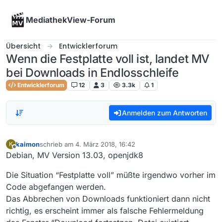
Skip to content
MediathekView-Forum
Übersicht
Entwicklerforum
Wenn die Festplatte voll ist, landet MV
bei Downloads in Endlosschleife
Entwicklerforum
12
3
3.3k
1
Anmelden zum Antworten
kaimon
schrieb am
4. März 2018, 16:42
K
zuletzt editiert von
Offline
Debian, MV Version 13.03, openjdk8
Die Situation “Festplatte voll” müßte irgendwo vorher im
Code abgefangen werden.
Das Abbrechen von Downloads funktioniert dann nicht
richtig, es erscheint immer als falsche Fehlermeldung