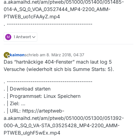
a.akamaihd.net/am/ptweb/051000/051400/051485-
014-A_SQ_0_VOA_03527444_MP4-2200_AMM-
PTWEB_uo1cFAAyZ.mp4
. ----------------------------------------
M
1 Antwort
kaimon
schrieb am
8. März 2018, 04:37
K
zuletzt editiert von
Offline
Das “hartnäckige 404-Fenster” mach laut log 5
Versuche (wiederholt sich bis Summe Starts: 5).
. ----------------------------------------
. | Download starten
. | Programmset: Linux Speichern
. | Ziel: …
. | URL: https://arteptweb-
a.akamaihd.net/am/ptweb/051000/051300/051392-
000-A_SQ_0_VA-STA_03525428_MP4-2200_AMM-
PTWEB_ulghF5wEx.mp4