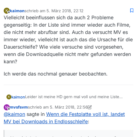
kaimon
schrieb am
5. März 2018, 22:12
K
zuletzt editiert von
Offline
Vielleicht beeinflussen sich da auch 2 Probleme
gegenseitig: In der Liste sind immer wieder auch Filme,
die nicht mehr abrufbar sind. Auch da versucht MV es
immer wieder, vielleicht ist auch das die Ursache für die
Dauerschleife? Wie viele versuche sind vorgesehen,
wenn die Downloadquelle nicht mehr gefunden werden
kann?
Ich werde das nochmal genauer beobachten.
Leider ist meine HD gern mal voll und meine Liste
kaimon
K
immer sehr lang, so daß das das Wegklicken der
mvsfsvm
schrieb am
5. März 2018, 22:56
M
ganzen Liste nicht wirklich komfortabel ist …
Wenn man es mal kurz schafft, das Menu zu erreichen,
zuletzt editiert von mvsfsvm
3. Mai 2018, 23:57
Offline
@
kaimon
sagte in
Wenn die Festplatte voll ist, landet
funktioniert “Downloads - alle stoppen” auch nicht.
Aber ich habe es eben nochmal mit einer nur 2 Dateien
MV bei Downloads in Endlosschleife
:
langen Liste probiert und MV springt zwischen den
Dateien immer hin und her und versucht es wieder und
Irgendwie wäre es schön, wenn eine funktionierende