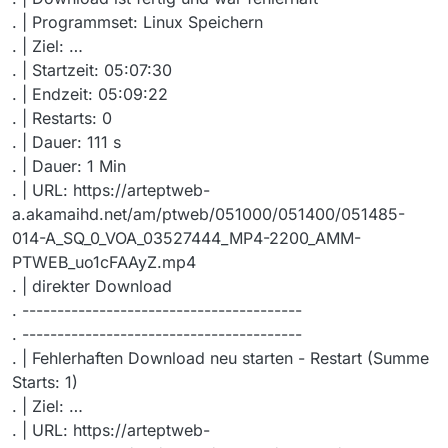
. | Programmset: Linux Speichern
. | Ziel: …
. | Startzeit: 05:07:30
. | Endzeit: 05:09:22
. | Restarts: 0
. | Dauer: 111 s
. | Dauer: 1 Min
. | URL: https://arteptweb-
a.akamaihd.net/am/ptweb/051000/051400/051485-
014-A_SQ_0_VOA_03527444_MP4-2200_AMM-
PTWEB_uo1cFAAyZ.mp4
. | direkter Download
. ----------------------------------------
. ----------------------------------------
. | Fehlerhaften Download neu starten - Restart (Summe
Starts: 1)
. | Ziel: …
. | URL: https://arteptweb-