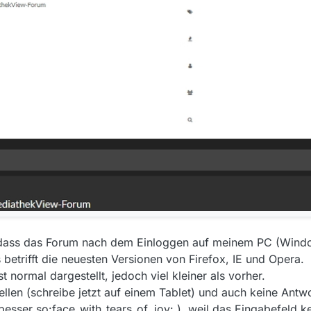
, dass das Forum nach dem Einloggen auf meinem PC (Wind
 betrifft die neuesten Versionen von Firefox, IE und Opera.
st normal dargestellt, jedoch viel kleiner als vorher.
ellen (schreibe jetzt auf einem Tablet) und auch keine Ant
h besser so:face_with_tears_of_joy: ), weil das Eingabefeld 