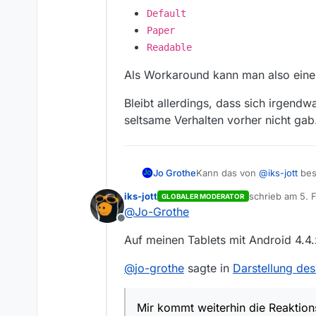
Default
Paper
Readable
Als Workaround kann man also einen 
Bleibt allerdings, dass sich irgend
seltsame Verhalten vorher nicht gab
Kann das von
@
iks-jott
besc
Jo Grothe
allerdings auch nur, wenn 
iks-jott
schrieb am
5. 
GLOBALER MODERATOR
Firefox 58.0.1
zuletzt editiert
@
Jo-Grothe
Das Schreiben von Beiträgen
MS Edge
Offline
Desweiteren sind die Schri
Opera 50.0
Auf meinen Tablets mit Android 4.4.
Chrome 64.0.3282.14
Mir kommt weiterhin die Re
als sonst vor; außerdem b
@
jo-grothe
sagte in
Darstellung de
Vielleicht hilft das ja bei d
*Edit
Mir kommt weiterhin die Reaktion