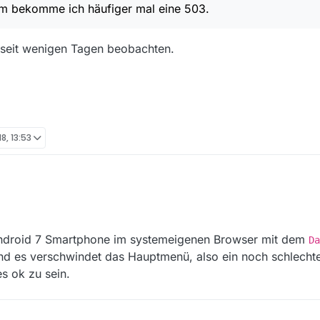
em bekomme ich häufiger mal eine 503.
h seit wenigen Tagen beobachten.
18, 13:53
 4.4.x und 6.0 gibt es die Darstellungsprobleme nicht.
ai 2018, 14:58
ung des Forums nach Anmeldung
:
Android 7 Smartphone im systemeigenen Browser mit dem
Da
und es verschwindet das Hauptmenü, also ein noch schlechte
s ok zu sein.
aktionsgeschwindigkeit des Forums (ich meine hier ausdrücklich die So
außerdem bekomme ich häufiger mal eine 503.
t auch seit wenigen Tagen beobachten.