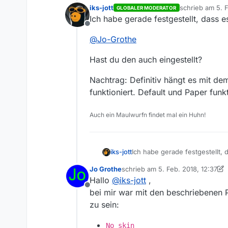
iks-jott
schrieb am
5. 
GLOBALER MODERATOR
zuletzt editiert
Ich habe gerade festgestellt, dass e
Offline
@
Jo-Grothe
Hast du den auch eingestellt?
Nachtrag: Definitiv hängt es mit d
funktioniert. Default und Paper funk
Auch ein Maulwurfn findet mal ein Huhn!
Ich habe gerade festgestellt, 
iks-jott
Jo Grothe
schrieb am
5. Feb. 2018, 12:37
@
Jo-Grothe
zuletzt editiert von Jo Grothe
2. M
Hallo
@
iks-jott
,
Offline
Hast du den auch eingestellt?
bei mir war mit den beschriebenen
zu sein:
Nachtrag: Definitiv hängt es 
Default und Paper funktioniere
No skin