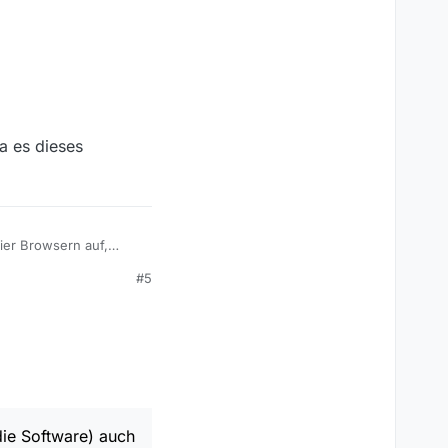
a es dieses
vier Browsern auf,
#5
amt sehr klein aus.
*
ftware) auch langsamer
die Software) auch