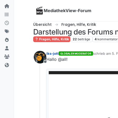
Skip to content
MediathekView-Forum
Übersicht
Fragen, Hilfe, Kritik
Darstellung des Forums
Fragen, Hilfe, Kritik
22
beiträge
4
kommentator
iks-jott
schrieb am
5. 
GLOBALER MODERATOR
zuletzt editiert
Hallo @all!
Offline