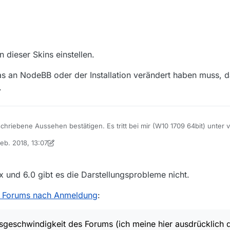
dieser Skins einstellen.
was an NodeBB oder der Installation verändert haben muss, d
.
hriebene Aussehen bestätigen. Es tritt bei mir (W10 1709 64bit) unter 
ich im Forum angemeldet bin:
Feb. 2018, 13:07
 von iks-jott
2. Mai 2018, 14:08
 klappt, zumindest unter Firefox; allerdings fallen die Schriften insges
ften der Beiträge alle grau, wo sie sonst schwarz waren.
x und 6.0 gibt es die Darstellungsprobleme nicht.
0
aktionsgeschwindigkeit des Forums (ich meine hier ausdrücklich die So
ekomme ich häufiger mal eine 503.
s Forums nach Anmeldung
:
er Fehlersuche.
sgeschwindigkeit des Forums (ich meine hier ausdrücklich 