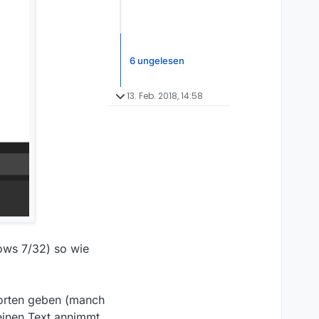
6 ungelesen
13. Feb. 2018, 14:58
ows 7/32) so wie
worten geben (manch
keinen Text annimmt.