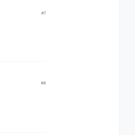
#7
ftware) auch
#8