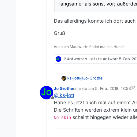
langsamer als sonst vor; außerd
Das allerdings konnte ich dort auc
Gruß
Auch ein Maulwurfn findet mal ein Huhn!
2 Antworten
Letzte Antwort
5. Feb. 20
@
Jo-Grothe
iks-jott
Jo Grothe
schrieb am
5. Feb. 2018, 13:53
Auf meinen Tablets mit Android
zuletzt editiert von Jo Grothe
2. M
@
iks-jott
Offline
@
jo-grothe
sagte in
Darstell
Habe es jetzt auch mal auf einem 
Die Schriften werden extrem klein 
scheint hingegen wieder alle
No skin
Mir kommt weiterhin die Re
langsamer als sonst vor; 
Das allerdings konnte ich dor