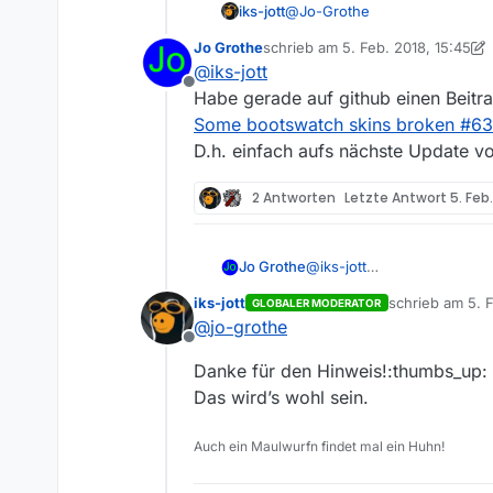
@
Jo-Grothe
iks-jott
Gruß
Jo Grothe
schrieb am
5. Feb. 2018, 15:45
Auf meinen Tablets mit Android
zuletzt editiert von Jo Grothe
2. M
@
iks-jott
Offline
@
jo-grothe
sagte in
Darstell
Habe gerade auf github einen Beitr
Some bootswatch skins broken #6
D.h. einfach aufs nächste Update 
Mir kommt weiterhin die Re
langsamer als sonst vor; 
Das allerdings konnte ich dor
2 Antworten
Letzte Antwort
5. Feb.
Gruß
Jo Grothe
@
iks-jott
Habe gerade auf github ein
iks-jott
schrieb am
5. 
GLOBALER MODERATOR
Some bootswatch skins br
zuletzt editiert
@
jo-grothe
D.h. einfach aufs nächste
Offline
Danke für den Hinweis!:thumbs_up:
Das wird’s wohl sein.
Auch ein Maulwurfn findet mal ein Huhn!