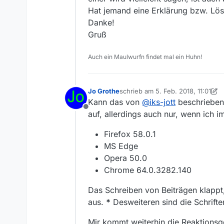
Hat jemand eine Erklärung bzw. Lö
Danke!
Gruß
Auch ein Maulwurfn findet mal ein Huhn!
Jo Grothe
schrieb am
5. Feb. 2018, 11:01
zuletzt editiert von Jo Grothe
2. M
Kann das von
@
iks-jott
beschriebene
Offline
auf, allerdings auch nur, wenn ich 
Firefox 58.0.1
MS Edge
Opera 50.0
Chrome 64.0.3282.140
Das Schreiben von Beiträgen klappt, 
aus.
*
Desweiteren sind die Schrifte
Mir kommt weiterhin die Reaktionsg