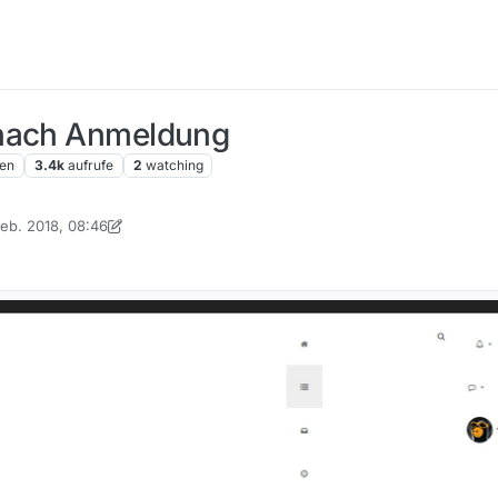
 nach Anmeldung
en
3.4k
aufrufe
2
watching
Feb. 2018, 08:46
 von iks-jott
2. Mai 2018, 09:47