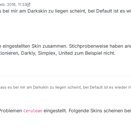
Feb. 2018, 11:33
 von iks-jott
2. Mai 2018, 12:41
s bei mir am Darkskin zu liegen scheint, bei Default ist es 
em eingestellten Skin zusammen. Stichprobenweise haben an
tionieren, Darkly, Simplex, United zum Beispiel nicht.
dass es bei mir am Darkskin zu liegen scheint, bei Default ist es wieder 
ai 2018, 13:46
 Problemen
eingestellt. Folgende Skins scheinen bei
Cerulean
mit dem eingestellten Skin zusammen. Stichprobenweise haben andere auc
n, Darkly, Simplex, United zum Beispiel nicht.