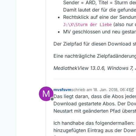
Sender = ARD, Titel = Sturm der
Damit lautet der für die gefun
Rechtsklick auf eine der Sendu
(also nur
J:\X\Sturm der Liebe
MV geschlossen und neu gestart
Der Zielpfad für diesen Download s
Eine nachträgliche Zielpfadänderun
MediathekView 13.0.6, Windows 7, J
mvsfsvm
schrieb am
18. Jan. 2018, 06:41
M
zuletzt editiert von mvsfsvm
Das liegt daran, dass die Abos jede
Offline
Download gestartete Abos. Der Dow
Neustart mit geänderten Pfad überst
Ich handhabe das folgendermaßen: I
hinzugefügten Eintrag aus der Downl