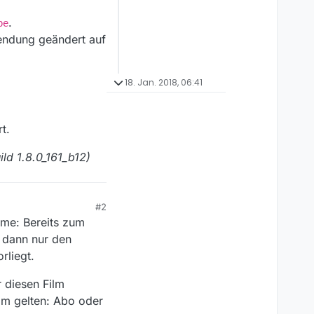
.
be
Sendung geändert auf
18. Jan. 2018, 06:41
t.
ld 1.8.0_161_b12)
#2
hme: Bereits zum
 dann nur den
rliegt.
 diesen Film
ilm gelten: Abo oder