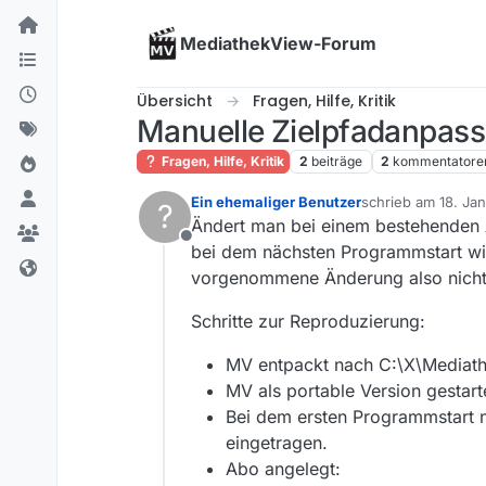
Skip to content
MediathekView-Forum
Übersicht
Fragen, Hilfe, Kritik
Manuelle Zielpfadanpass
Fragen, Hilfe, Kritik
2
beiträge
2
kommentatore
Ein ehemaliger Benutzer
schrieb am
18. Ja
?
zuletzt editiert von
Ändert man bei einem bestehenden A
Offline
bei dem nächsten Programmstart wie
vorgenommene Änderung also nicht
Schritte zur Reproduzierung:
MV entpackt nach C:\X\Mediat
MV als portable Version gestart
Bei dem ersten Programmstart n
eingetragen.
Abo angelegt: