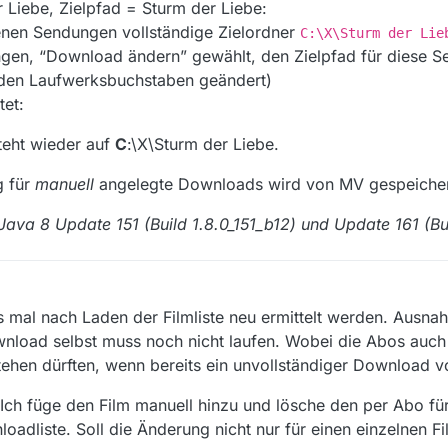
 Liebe, Zielpfad = Sturm der Liebe:
denen Sendungen vollständige Zielordner
C:\X\Sturm der Lie
ngen, “Download ändern” gewählt, den Zielpfad für diese 
 den Laufwerksbuchstaben geändert)
et:
teht wieder auf
C
:\X\Sturm der Liebe.
g für
manuell
angelegte Downloads wird von MV gespeicher
ava 8 Update 151 (Build 1.8.0_151_b12) und Update 161 (Bui
s mal nach Laden der Filmliste neu ermittelt werden. Ausna
nload selbst muss noch nicht laufen. Wobei die Abos auch
ehen dürften, wenn bereits ein unvollständiger Download vo
ch füge den Film manuell hinzu und lösche den per Abo für
oadliste. Soll die Änderung nicht nur für einen einzelnen F