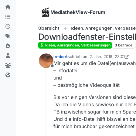
Skip to content
MediathekView-Forum
Übersicht
Ideen, Anregungen, Verbess
Downloadfenster-Einstel
Ideen, Anregungen, Verbesserungen
3
beiträge
irmbert
schrieb am
2. Jan. 2018, 23:01
zuletzt editiert von irmbert
1. März 2
Mir geht es um die Datei(en)auswah
Offline
– Infodatei
und
– bestmögliche Videoqualität
Bis vor einigen Versionen sind die
Da ich die Videos sowieso nur per P
TB inzwischen sogar für mich Sparef
Und die Info-Datei hilft bisweilen 
für mich brauchbar gekennzeichnet