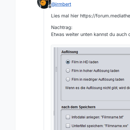
zuletzt editiert
@
irmbert
– bestmögliche Videoqualität
die Videos sowieso nur per P
Offline
sogar für mich Sparefroh ersc
Jetzt muss ich bei jedem einz
Lies mal hier https://forum.mediat
bisweilen beim Zuordnen, wen
Auflösung zu haben ist, auch
gekennzeichnet oder umbena
Der Unterschied: früher habe
Nachtrag:
nächste Clip wählen lassen (g
Bundesländer-Kurzmeldungen 
Lässt sich da nichts machen?
Etwas weiter unten kannst du auch d
Stunde jetzt. Täglich.