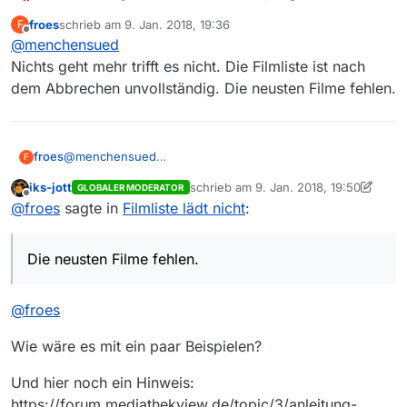
mehr? Ist das so ein Fehler wie
hier
froes
schrieb am
9. Jan. 2018, 19:36
F
beschrieben oder friert die Oberfläche ein und
zuletzt editiert von
Offline
@
menchensued
ist nicht mehr bedienbar?
Was hast Du für ein System (OS, Größe des
Nichts geht mehr trifft es nicht. Die Filmliste ist nach
Speichers), welche Java-Version ist installiert
dem Abbrechen unvollständig. Die neusten Filme fehlen.
und welche MV-Version ist vorher fehlerfrei
gelaufen?
Ein Log-File (im Hilfe-Menue) könnte helfen,
wenn das nicht mehr erzeugt werden kann,
froes
@
menchensued
F
dann mal in der Konsole den Befehl
java -
Nichts geht mehr trifft es nicht. Die Filmliste ist nach dem
jar ./MediathekView.jar
eingeben und die
iks-jott
schrieb am
9. Jan. 2018, 19:50
GLOBALER MODERATOR
Abbrechen unvollständig. Die neusten Filme fehlen.
zuletzt editiert von iks-jott
1. Sept. 201
Offline
Ausgaben hier anhängen.
@
froes
sagte in
Filmliste lädt nicht
:
Die neusten Filme fehlen.
@
froes
Wie wäre es mit ein paar Beispielen?
Und hier noch ein Hinweis:
https://forum.mediathekview.de/topic/3/anleitung-