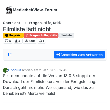
Skip to content
MediathekView-Forum
Übersicht
Fragen, Hilfe, Kritik
Filmliste lädt nicht
Ungelöst
Fragen, Hilfe, Kritik
filmliste
4
4
1.9k
1
Anmelden zum Antworten
Liboriius
schrieb am
2. Jan. 2018, 17:45
L
zuletzt editiert von
Offline
Seit dem update auf die Version 13.0.5 stoppt der
Download der Filmliste kurz vor der Fertigstellung.
Danach geht nix mehr. Weiss jemand, wie das zu
beheben ist? Merci vielmals!