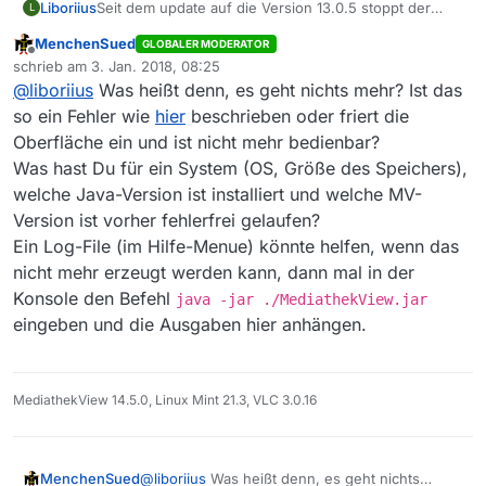
Liboriius
Seit dem update auf die Version 13.0.5 stoppt der
L
Download der Filmliste kurz vor der Fertigstellung.
MenchenSued
GLOBALER MODERATOR
Danach geht nix mehr. Weiss jemand, wie das zu
Offline
schrieb am
3. Jan. 2018, 08:25
beheben ist? Merci vielmals!
zuletzt editiert von
@
liboriius
Was heißt denn, es geht nichts mehr? Ist das
so ein Fehler wie
hier
beschrieben oder friert die
Oberfläche ein und ist nicht mehr bedienbar?
Was hast Du für ein System (OS, Größe des Speichers),
welche Java-Version ist installiert und welche MV-
Version ist vorher fehlerfrei gelaufen?
Ein Log-File (im Hilfe-Menue) könnte helfen, wenn das
nicht mehr erzeugt werden kann, dann mal in der
Konsole den Befehl
java -jar ./MediathekView.jar
eingeben und die Ausgaben hier anhängen.
MediathekView 14.5.0, Linux Mint 21.3, VLC 3.0.16
MenchenSued
@
liboriius
Was heißt denn, es geht nichts