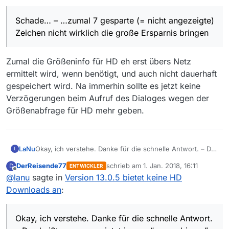
gesparte (= nicht angezeigte) Zeichen nicht wirklich die
große Ersparnis bringen
Schade… – …zumal 7 gesparte (= nicht angezeigte)
Zeichen nicht wirklich die große Ersparnis bringen
Zumal die Größeninfo für HD eh erst übers Netz
ermittelt wird, wenn benötigt, und auch nicht dauerhaft
gespeichert wird. Na immerhin sollte es jetzt keine
Verzögerungen beim Aufruf des Dialoges wegen der
Größenabfrage für HD mehr geben.
LaNu
Okay, ich verstehe. Danke für die schnelle Antwort. – Das
L
heißt, man muss jetzt immer “ausprobieren”, ob ein HD
DerReisende77
schrieb am
1. Jan. 2018, 16:11
D
ENTWICKLER
Download möglich ist, denn anhand der (fehlenden)
zuletzt editiert von
Offline
@
lanu
sagte in
Version 13.0.5 bietet keine HD
Größenangabe kann man das nie wissen. Da ging dann
wohl der Wunsch der Reduzierung des Speicherbedarfs
Downloads an
:
auf Kosten der Ergonomie. Schade… – …zumal 7
gesparte (= nicht angezeigte) Zeichen nicht wirklich die
große Ersparnis bringen
Okay, ich verstehe. Danke für die schnelle Antwort.