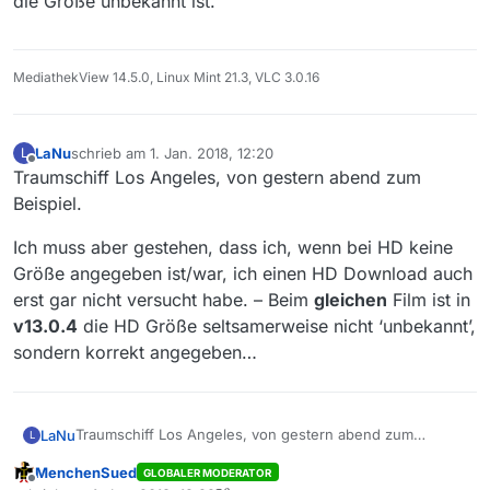
die Größe unbekannt ist.
[437 MB]
gegangen bin, e voila, HD Download ist möglich…
MediathekView 14.5.0, Linux Mint 21.3, VLC 3.0.16
LaNu
schrieb am
1. Jan. 2018, 12:20
L
zuletzt editiert von
Offline
Traumschiff Los Angeles, von gestern abend zum
Beispiel.
Ich muss aber gestehen, dass ich, wenn bei HD keine
Größe angegeben ist/war, ich einen HD Download auch
erst gar nicht versucht habe. – Beim
gleichen
Film ist in
v13.0.4
die HD Größe seltsamerweise nicht ‘unbekannt’,
sondern korrekt angegeben…
Traumschiff Los Angeles, von gestern abend zum
LaNu
L
Beispiel.
MenchenSued
GLOBALER MODERATOR
Ich muss aber gestehen, dass ich, wenn bei HD keine
Offline