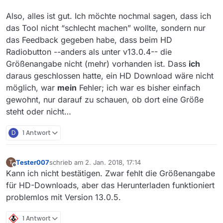
Also, alles ist gut. Ich möchte nochmal sagen, dass ich
das Tool nicht “schlecht machen” wollte, sondern nur
das Feedback gegeben habe, dass beim HD
Radiobutton --anders als unter v13.0.4-- die
Größenangabe nicht (mehr) vorhanden ist. Dass
ich
daraus geschlossen hatte, ein HD Download wäre nicht
möglich, war
mein
Fehler; ich war es bisher einfach
gewohnt, nur darauf zu schauen, ob dort eine Größe
steht oder nicht…
D
1 Antwort
Tester007
schrieb am
2. Jan. 2018, 17:14
T
zuletzt editiert von
Offline
Kann ich nicht bestätigen. Zwar fehlt die Größenangabe
für HD-Downloads, aber das Herunterladen funktioniert
problemlos mit Version 13.0.5.
1 Antwort