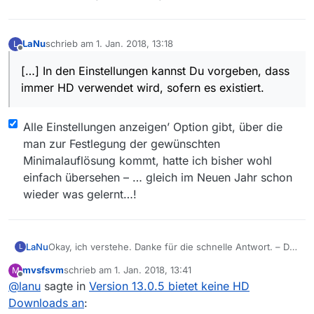
LaNu
schrieb am
1. Jan. 2018, 13:18
L
zuletzt editiert von
Offline
[…] In den Einstellungen kannst Du vorgeben, dass
immer HD verwendet wird, sofern es existiert.
Alle Einstellungen anzeigen’ Option gibt, über die
man zur Festlegung der gewünschten
Minimalauflösung kommt, hatte ich bisher wohl
einfach übersehen – … gleich im Neuen Jahr schon
wieder was gelernt…!
LaNu
Okay, ich verstehe. Danke für die schnelle Antwort. – Das
L
heißt, man muss jetzt immer “ausprobieren”, ob ein HD
mvsfsvm
schrieb am
1. Jan. 2018, 13:41
M
Download möglich ist, denn anhand der (fehlenden)
zuletzt editiert von
Offline
@
lanu
sagte in
Version 13.0.5 bietet keine HD
Größenangabe kann man das nie wissen. Da ging dann
wohl der Wunsch der Reduzierung des Speicherbedarfs
Downloads an
:
auf Kosten der Ergonomie. Schade… – …zumal 7