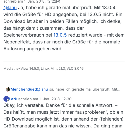
schrieb am
1. Jan. 2018, 12:22
Größe angegeben ist/war, ich einen HD Download auch
zuletzt editiert von MenchenSued
1. Jan. 2018, 13:23
@
lanu
Ja, habe ich gerade mal überprüft. Mit 13.0.4
erst gar nicht versucht habe. – Beim
gleichen
Film ist in
v13.0.4
die HD Größe seltsamerweise nicht ‘unbekannt’,
wird die Größe für HD angegeben, bei 13.0.5 nicht. Ein
sondern korrekt angegeben…
Download ist aber in beiden Fällen möglich. Ich denke,
das hängt damit zusammen, dass der
Speicherverbrauch bei
13.0.5
reduziert wurde - mit dem
Nebeneffekt, dass nur noch die Größe für die normale
Auflösung angegeben wird.
MediathekView 14.5.0, Linux Mint 21.3, VLC 3.0.16
MenchenSued
@
lanu
Ja, habe ich gerade mal überprüft. Mit
13.0.4 wird die Größe für HD angegeben, bei
LaNu
schrieb am
1. Jan. 2018, 12:30
L
13.0.5 nicht. Ein Download ist aber in beiden
zuletzt editiert von
Offline
Okay, ich verstehe. Danke für die schnelle Antwort. –
Fällen möglich. Ich denke, das hängt damit
zusammen, dass der Speicherverbrauch bei
Das heißt, man muss jetzt immer “ausprobieren”, ob ein
13.0.5
reduziert wurde - mit dem Nebeneffekt,
HD Download möglich ist, denn anhand der (fehlenden)
dass nur noch die Größe für die normale
Größenangabe kann man das nie wissen. Da ging dann
Auflösung angegeben wird.