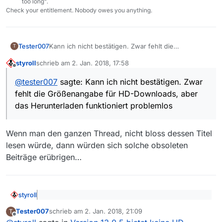
too long".
Check your entitlement. Nobody owes you anything.
Tester007
Kann ich nicht bestätigen. Zwar fehlt die
T
Größenangabe für HD-Downloads, aber das
styroll
schrieb am
2. Jan. 2018, 17:58
Herunterladen funktioniert problemlos mit Version
zuletzt editiert von
Offline
13.0.5.
@
tester007
sagte: Kann ich nicht bestätigen. Zwar
fehlt die Größenangabe für HD-Downloads, aber
das Herunterladen funktioniert problemlos
Wenn man den ganzen Thread, nicht bloss dessen Titel
lesen würde, dann würden sich solche obsoleten
Beiträge erübrigen…
styroll
@
tester007
sagte: Kann ich nicht bestätigen. Zwar
Tester007
schrieb am
2. Jan. 2018, 21:09
T
fehlt die Größenangabe für HD-Downloads, aber
zuletzt editiert von
Offline
Wenn man den ganzen Thread, nicht bloss dessen Titel
das Herunterladen funktioniert problemlos