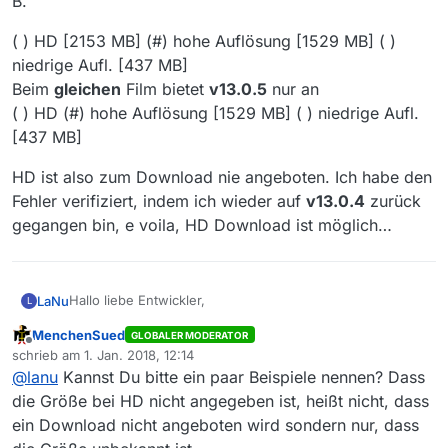
B.
( ) HD [2153 MB] (#) hohe Auflösung [1529 MB] ( )
niedrige Aufl. [437 MB]
Beim
gleichen
Film bietet
v13.0.5
nur an
( ) HD (#) hohe Auflösung [1529 MB] ( ) niedrige Aufl.
[437 MB]
HD ist also zum Download nie angeboten. Ich habe den
Fehler verifiziert, indem ich wieder auf
v13.0.4
zurück
gegangen bin, e voila, HD Download ist möglich…
Hallo liebe Entwickler,
LaNu
L
MenchenSued
GLOBALER MODERATOR
ich habe den Update auf
v13.0.5
installiert. Seitdem
Offline
schrieb am
1. Jan. 2018, 12:14
lassen sich keine Filme in HD mehr herunter laden,
zuletzt editiert von
@
lanu
Kannst Du bitte ein paar Beispiele nennen? Dass
obwohl in der Filmliste angezeigt wird, dass HD zur
( ) HD [2153 MB] (#) hohe Auflösung [1529 MB] ( )
Verfügung steht. Bis
v13.0.4
hatte man die Auswahl, z.
niedrige Aufl. [437 MB]
die Größe bei HD nicht angegeben ist, heißt nicht, dass
B.
Beim
gleichen
Film bietet
v13.0.5
nur an
HD ist also zum Download nie angeboten. Ich habe den
ein Download nicht angeboten wird sondern nur, dass
( ) HD (#) hohe Auflösung [1529 MB] ( ) niedrige Aufl.
Fehler verifiziert, indem ich wieder auf
v13.0.4
zurück