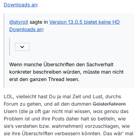
@
tester007
sagte: Kann ich nicht
Downloads an
:
bestätigen. Zwar fehlt die Größenangabe
für HD-Downloads, aber das
Wenn manche Überschriften den Sachverhalt
Herunterladen funktioniert problemlos
@
styroll
sagte in
Version 13.0.5 bietet keine HD
konkreter beschreiben würden, müsste man nicht
Downloads an
:
erst den ganzen Thread lesen.
Wenn man den ganzen Thread, nicht bloss
dessen Titel lesen würde, dann würden sich
solche obsoleten Beiträge erübrigen…
Wenn manche Überschriften den Sachverhalt
konkreter beschreiben würden, müsste man nicht
erst den ganzen Thread lesen.
LOL, vielleicht hast Du ja mal Zeit und Lust, durchs
Forum zu gehen, und all den dummen
Geisterfahrern
Usern (die ja oft gar nicht mal wissen,
was genau
das
Problem ist und ihre Posts daher halt so betiteln, wie
sie’s verstehen bzw. wahrnehmen) vorzuschlagen, wie
sie ihre Überschriften verbessern könnten. Das wär’ mal