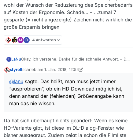
wohl der Wunsch der Reduzierung des Speicherbedarfs
auf Kosten der Ergonomie. Schade… – …zumal 7
gesparte (= nicht angezeigte) Zeichen nicht wirklich die
große Ersparnis bringen
M
D
4 Antworten
LaNu
Okay, ich verstehe. Danke für die schnelle Antwort. – Das
L
heißt, man muss jetzt immer “ausprobieren”, ob ein HD
styroll
schrieb am
1. Jan. 2018, 12:54
Download möglich ist, denn anhand der (fehlenden)
zuletzt editiert von styroll
1. Jan. 2018, 14:07
Offline
Größenangabe kann man das nie wissen. Da ging dann
@
lanu
sagte: Das heißt, man muss jetzt immer
wohl der Wunsch der Reduzierung des Speicherbedarfs
“ausprobieren”, ob ein HD Download möglich ist,
auf Kosten der Ergonomie. Schade… – …zumal 7
gesparte (= nicht angezeigte) Zeichen nicht wirklich die
denn anhand der (fehlenden) Größenangabe kann
große Ersparnis bringen
man das nie wissen.
Da hat sich überhaupt nichts geändert: Wenn es keine
HD-Variante gibt, ist diese im DL-Dialog-Fenster wie
bisher ausgegraut. Zudem zeigt ja schon die Filmliste