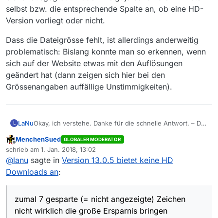
selbst bzw. die entsprechende Spalte an, ob eine HD-
Version vorliegt oder nicht.
Dass die Dateigrösse fehlt, ist allerdings anderweitig
problematisch: Bislang konnte man so erkennen, wenn
sich auf der Website etwas mit den Auflösungen
geändert hat (dann zeigen sich hier bei den
Grössenangaben auffällige Unstimmigkeiten).
LaNu
Okay, ich verstehe. Danke für die schnelle Antwort. – Das
L
heißt, man muss jetzt immer “ausprobieren”, ob ein HD
MenchenSued
GLOBALER MODERATOR
Download möglich ist, denn anhand der (fehlenden)
Offline
schrieb am
1. Jan. 2018, 13:02
Größenangabe kann man das nie wissen. Da ging dann
zuletzt editiert von
@
lanu
sagte in
Version 13.0.5 bietet keine HD
wohl der Wunsch der Reduzierung des Speicherbedarfs
auf Kosten der Ergonomie. Schade… – …zumal 7
Downloads an
:
gesparte (= nicht angezeigte) Zeichen nicht wirklich die
große Ersparnis bringen
zumal 7 gesparte (= nicht angezeigte) Zeichen
nicht wirklich die große Ersparnis bringen