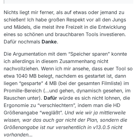
Filmen sind das 20*216000 ungefähr 4 MByte
Wunsch der Reduzierung des
Arbeitsspeicher. Also für einige Rechner
Speicherbedarfs auf Kosten der
Nichts liegt mir ferner, als auf etwas oder jemand zu
durchaus interessant.
Ergonomie. Schade… – …zumal 7
schießen! Ich habe großen Respekt vor all den Jungs
Aber ich kann Dir versichern das hier NICHT
gesparte (= nicht angezeigte) Zeichen
und Mädels, die meist ihre Freizeit in die Entwicklung
eingespart wurde sondern es sich einfach um
nicht wirklich die große Ersparnis bringen
einen Fehler in 13.0.5 handelt, der sich
eines so schönen und brauchbaren Tools investieren.
unbemerkt eingeschlichen hat. HD Downloads
Dafür nochmals
Danke
.
sind aber nichts desto trotz ohne der
Größenangabe möglich. Sie wird einfach nicht
Die Argumentation mit dem “Speicher sparen” konnte
angezeigt weil das Programm derzeit nicht die
ich allerdings in diesem Zusammenhang nicht
Filmgröße ermitteln kann.
nachvollziehen. Wenn ich mir ansehe, dass euer Tool so
Mit 13.0.6 wird das sicherlich behoben sein ;)
etwa 1040 MB belegt, nachdem es gestartet ist, dann
liegen “gesparte” 4 MB (bei der gesamten Filmliste) im
Promille-Bereich (…und gehen, dynamisch gesehen, im
Rauschen unter).
Dafür
würde es sich nicht lohnen, die
Ergonomie zu “verschlechtern”, indem man die HD
Größenangabe “wegläßt”.
Und wie wir ja mittlerweile
wissen, war das auch gar nicht der Plan, sondern die
Größenangabe ist nur versehentlich in v13.0.5 nicht
vorhanden…