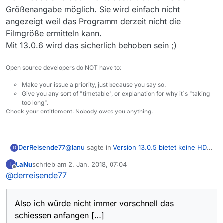
Größenangabe möglich. Sie wird einfach nicht
angezeigt weil das Programm derzeit nicht die
Filmgröße ermitteln kann.
Mit 13.0.6 wird das sicherlich behoben sein ;)
Open source developers do NOT have to:
Make your issue a priority, just because you say so.
Give you any sort of "timetable", or explanation for why it´s "taking
too long".
Check your entitlement. Nobody owes you anything.
@
lanu
sagte in
Version 13.0.5 bietet keine HD
DerReisende77
D
Downloads an
:
LaNu
schrieb am
2. Jan. 2018, 07:04
L
zuletzt editiert von
Offline
@
derreisende77
Okay, ich verstehe. Danke für die
schnelle Antwort. – Das heißt, man muss
Also ich würde nicht immer vorschnell das
jetzt immer “ausprobieren”, ob ein HD
schiessen anfangen…um bei deinem beispiel
Also ich würde nicht immer vorschnell das
Download möglich ist, denn anhand der
zu bleiben: 7 nicht angezeigt Zeichen sparen in
(fehlenden) Größenangabe kann man das
schiessen anfangen […]
etwa 20 byte ein. Bei derzeit knapp 216000
nie wissen. Da ging dann wohl der