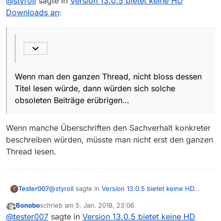
@
styroll
sagte in
Version 13.0.5 bietet keine HD
lesen würde, dann würden sich solche obsoleten
Downloads an
:
Beiträge erübrigen…
Wenn man den ganzen Thread, nicht bloss dessen
Titel lesen würde, dann würden sich solche
obsoleten Beiträge erübrigen…
Wenn manche Überschriften den Sachverhalt konkreter
beschreiben würden, müsste man nicht erst den ganzen
Thread lesen.
@
styroll
sagte in
Version 13.0.5 bietet keine HD
Tester007
T
Downloads an
:
Bonobo
schrieb am
5. Jan. 2018, 23:06
zuletzt editiert von
Offline
@
tester007
sagte in
Version 13.0.5 bietet keine HD