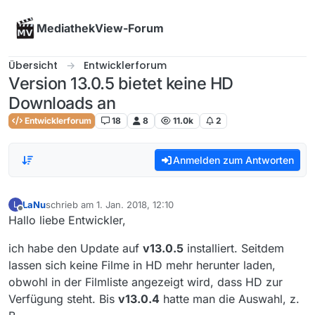
Skip to content
MediathekView-Forum
Übersicht
Entwicklerforum
Version 13.0.5 bietet keine HD
Downloads an
Entwicklerforum
18
8
11.0k
2
Anmelden zum Antworten
LaNu
schrieb am
1. Jan. 2018, 12:10
L
zuletzt editiert von
Offline
Hallo liebe Entwickler,
ich habe den Update auf
v13.0.5
installiert. Seitdem
lassen sich keine Filme in HD mehr herunter laden,
obwohl in der Filmliste angezeigt wird, dass HD zur
Verfügung steht. Bis
v13.0.4
hatte man die Auswahl, z.