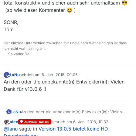
total konstruktiv und sicher auch sehr unterhaltsam 😎
(so wie dieser Kommentar 😂 )
SCNR,
Tom
Der einzige Unterschied zwischen mir und einem Wahnsinnigen ist dass
ich nicht wahnsinnig bin.
— Salvador Dalí
LaNu
schrieb am
6. Jan. 2018, 09:05
L
zuletzt editiert von
Offline
An den oder die unbekannte(n) Entwickler(in): Vielen
Dank für v13.0.6 !!
LaNu
An den oder die unbekannte(n) Entwickler(in): Vielen
L
Dank für v13.0.6 !!
alex
schrieb am
6. Jan. 2018, 10:32
ADMINISTRATOR
zuletzt editiert von
Offline
@
lanu
sagte in
Version 13.0.5 bietet keine HD