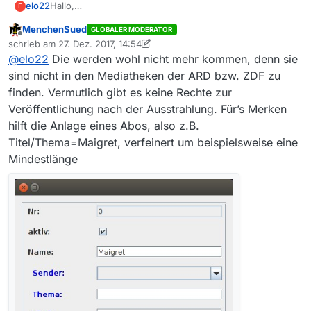
elo22
Hallo,
E
wie merkt ihr euch noch nicht verfügbare Sendungen?
MenchenSued
GLOBALER MODERATOR
Ich suche «Kommissar Maigret« und «Alles ist Liebe«
Offline
schrieb am
27. Dez. 2017, 14:54
beides von gestern aber (noch) nicht in der Filmliste.
zuletzt editiert von MenchenSued
@
elo22
Die werden wohl nicht mehr kommen, denn sie
Lutz
sind nicht in den Mediatheken der ARD bzw. ZDF zu
finden. Vermutlich gibt es keine Rechte zur
Veröffentlichung nach der Ausstrahlung. Für’s Merken
hilft die Anlage eines Abos, also z.B.
Titel/Thema=Maigret, verfeinert um beispielsweise eine
Mindestlänge