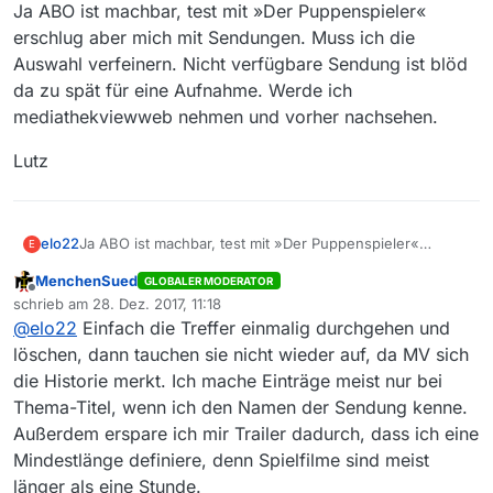
Offline
Ja ABO ist machbar, test mit »Der Puppenspieler«
erschlug aber mich mit Sendungen. Muss ich die
Auswahl verfeinern. Nicht verfügbare Sendung ist blöd
da zu spät für eine Aufnahme. Werde ich
mediathekviewweb nehmen und vorher nachsehen.
Lutz
Ja ABO ist machbar, test mit »Der Puppenspieler«
elo22
E
erschlug aber mich mit Sendungen. Muss ich die
MenchenSued
GLOBALER MODERATOR
Auswahl verfeinern. Nicht verfügbare Sendung ist blöd
Lutz
Offline
schrieb am
28. Dez. 2017, 11:18
da zu spät für eine Aufnahme. Werde ich
zuletzt editiert von
@
elo22
Einfach die Treffer einmalig durchgehen und
mediathekviewweb nehmen und vorher nachsehen.
löschen, dann tauchen sie nicht wieder auf, da MV sich
die Historie merkt. Ich mache Einträge meist nur bei
Thema-Titel, wenn ich den Namen der Sendung kenne.
Außerdem erspare ich mir Trailer dadurch, dass ich eine
Mindestlänge definiere, denn Spielfilme sind meist
länger als eine Stunde.