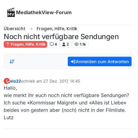
Skip to content
MediathekView-Forum
Übersicht
Fragen, Hilfe, Kritik
Noch nicht verfügbare Sendungen
Fragen, Hilfe, Kritik
4
2
1.1k
Anmelden zum Antworten
elo22
schrieb am
27. Dez. 2017, 14:45
E
zuletzt editiert von
Offline
Hallo,
wie merkt ihr euch noch nicht verfügbare Sendungen?
Ich suche «Kommissar Maigret« und «Alles ist Liebe«
beides von gestern aber (noch) nicht in der Filmliste.
Lutz