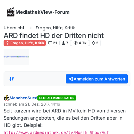
Skip to content
MediathekView-Forum
Übersicht
Fragen, Hilfe, Kritik
ARD findet HD der Dritten nicht
Fragen, Hilfe, Kritik
21
7
4.7k
2
Anmelden zum Antworten
MenchenSued
GLOBALER MODERATOR
Offline
schrieb am
21. Dez. 2017, 14:16
zuletzt editiert von
Seit kurzem wird bei ARD in MV kein HD von diversen
Sendungen angeboten, die es bei den Dritten aber in
HD gibt. Beispiel:
http://www.ardmediathek.de/tv/Musik-Show/Auf-