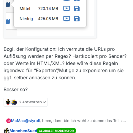
Bzgl. der Konfiguration: Ich vermute die URLs pro
Auflösung werden per Regex? Hartkodiert pro Sender?
oder Werte im HTML/XML? Idee wäre diese Regeln
irgendwo für “Experten”/Mutige zu exponieren um sie
ggf. selber anpassen zu können.
Besser so?
2 Antworten
@
styroll
, hmm, dann bin ich wohl zu dumm das Teil zu
McMac
M
benutzen. Nicht sicher ob mir da caching zwischen die
MenchenSued
GLOBALER MODERATOR
Beine grätscht. Ich habe die qHD mit MV 13.0.5
Gut, hast mich erwischt, ist nicht Full HD. Genau, das