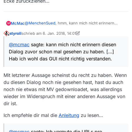
Ecke zurückziehen…
@
MenchenSued
, hmm, kann mich nicht erinnern
McMac
M
diesen Dialog zuvor schon mal gesehen zu haben.
styroll
schrieb am
6. Jan. 2018, 14:01
Kann diese eine Änderung/Fix zwischen 13.0.5 und
Muss ich mich wohl entschuldigen und kleinlaut in die
zuletzt editiert von styroll
1. Juni 2018, 15:03
Offline
13.0.6 gewesen sein?
Ecke zurückziehen…
@
mcmac
sagte: kann mich nicht erinnern diesen
Hab ich wohl das GUI nicht richtig verstanden. HD
Dialog zuvor schon mal gesehen zu haben. […]
heisst, HD verfügbar und hat nichts mit der Grösse in
der Spalte daneben zu tun. Nicht ganz intuitiv für mein
Hab ich wohl das GUI nicht richtig verstanden.
Gusto aber gut.
Danke für die Klärung.
Mit letzterer Aussage scheinst du recht zu haben. Wenn
du diesen Dialog noch nie gesehen hast, hast du auch
noch nie etwas mit MV gedownloadet, was allerdings
wieder im Widerspruch mit einer anderen Aussage von
dir ist.
Ich empfehle dir mal die
Anleitung
zu lesen…
@
mcmac
sagte: Ich vermute die URLs pro