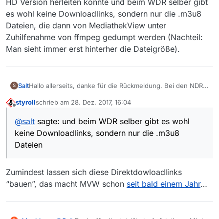
HD Version herleiten könnte und beim WDR selber gibt
es wohl keine Downloadlinks, sondern nur die .m3u8
Dateien, die dann von MediathekView unter
Zuhilfenahme von ffmpeg gedumpt werden (Nachteil:
Man sieht immer erst hinterher die Dateigröße).
Hallo allerseits, danke für die Rückmeldung. Bei den NDR
Salt
S
Sendungen, die unter der ARD gelistet werden, kann man
styroll
schrieb am
28. Dez. 2017, 16:04
wie folgt basteln (beide Links in MediathekView unter der
https://mediandr-
zuletzt editiert von
Offline
ARD vorhanden, einmal mittlere, einmal niedrige
a.akamaihd.net/progressive/2017/0915/TV-20170915-1645-
@
salt
sagte: und beim WDR selber gibt es wohl
Auflösung, aber kein HD):
5500.hq.mp4
https://mediandr-
keine Downloadlinks, sondern nur die .m3u8
a.akamaihd.net/progressive/2017/0915/TV-20170915-1645-
5500.mn.mp4
–>
Dateien
Aus “.h
q
.mp4” einfach ein “.h
d
.mp4” machen:
Zumindest lassen sich diese Direktdowloadlinks
https://mediandr-
“bauen”, das macht MVW schon
seit bald einem Jahr
…
a.akamaihd.net/progressive/2017/0915/TV-20170915-1645-
5500.hd.mp4
Beim SWR scheint es wie bei der Tagesschau zu gehen. In