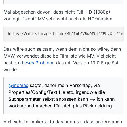
HD:
https://cdn-
Mal abgesehen davon, dass nicht Full-HD (1080p)
storage.br.de/MUJIuUOVBwQIbtCCBLzGiLC1uwQoNA
qHD:
4p_A0S/_AJS/_A4g_-Fp9U1S/fb2c5f3d-cdcb-474e-
https://cdn-
vorliegt, “sieht” MV sehr wohl auch die HD-Version:
9129-cbb70a2f3e3f_X.mp4
storage.br.de/MUJIuUOVBwQIbtCCBLzGiLC1uwQoNA
SD:
4p_A0S/_AJS/_A4g_-Fp9U1S/fb2c5f3d-cdcb-474e-
https://cdn-
9129-cbb70a2f3e3f_C.mp4
storage.br.de/MUJIuUOVBwQIbtCCBLzGiLC1uwQoNA
(Achtung: Markdown vor dem “A4g” sollte “_A4g_”
4p_A0S/_AJS/_A4g_-Fp9U1S/fb2c5f3d-cdcb-474e-
sein - scheint als konnte ich das “_” richtig “escapen”)
9129-cbb70a2f3e3f_E.mp4
MediathekView App sieht nur qHD nicht Full-HD.
Das wäre auch seltsam, wenn dem nicht so wäre, denn
MVW verwendet dieselbe Filmliste wie MV. Vielleicht
Wie in den anderen Post zu sehen, hat jeder Sender
seine eigenen Formatkürzel, daher mein Vorschlag, via
hast du
dieses Problem
, das mit Version 13.0.6 gelöst
Properties/Config/Text file etc. irgendwie die
wurde.
Suchparameter selbst anpassen kann --> ich kann
workaround machen für mich plus Rückmeldung (hier
ins Forum? Git? GitPull Request?) für einen offiziellen
@
mcmac
sagte: daher mein Vorschlag, via
Fix?!?
Properties/Config/Text file etc. irgendwie die
Suchparameter selbst anpassen kann --> ich kann
workaround machen für mich plus Rückmeldung
Vielleicht formulierst du das noch so, dass andere auch