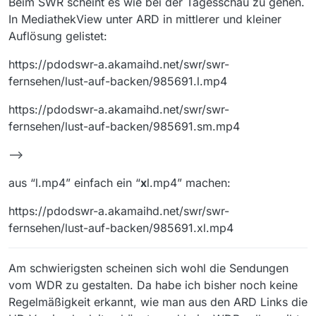
Beim SWR scheint es wie bei der Tagesschau zu gehen.
In MediathekView unter ARD in mittlerer und kleiner
Auflösung gelistet:
https://pdodswr-a.akamaihd.net/swr/swr-
fernsehen/lust-auf-backen/985691.l.mp4
https://pdodswr-a.akamaihd.net/swr/swr-
fernsehen/lust-auf-backen/985691.sm.mp4
–>
aus “l.mp4” einfach ein “
x
l.mp4” machen:
https://pdodswr-a.akamaihd.net/swr/swr-
fernsehen/lust-auf-backen/985691.xl.mp4
Am schwierigsten scheinen sich wohl die Sendungen
vom WDR zu gestalten. Da habe ich bisher noch keine
Regelmäßigkeit erkannt, wie man aus den ARD Links die