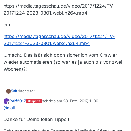
https://media.tagesschau.de/video/2017/1224/TV-
20171224-2023-0801.webl.h264.mp4
ein
https://media.tagesschau.de/video/2017/1224/TV-
20171224-2023-0801.web
x
l.h264.mp4
…macht. Das läßt sich doch sicherlich vom Crawler
wieder automatisieren (so war es ja auch bis vor zwei
Wochen)?!
Nachtrag:
Salt
S
Rolf2017
schrieb am
28. Dez. 2017, 11:00
R
Gesperrt
Mittlerweile sind auch reine ARD Sendungen wie die
zuletzt editiert von
Offline
@
salt
Tagesschau nicht mehr in HD in MediathekView gelistet.
Die 20 Uhr Ausgabe von Heilig Abend gibt es nur noch in
https://media.tagesschau.de/video/2017/1224/TV-
Danke für Deine tollen Tipps !
den beiden Auflösungen:
20171224-2023-0801.webl.h264.mp4
und
Echt schade das das Programm MediathekView kaum