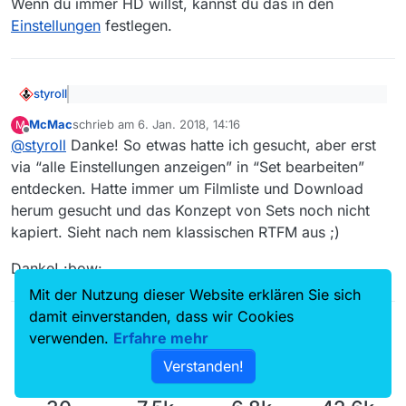
Wenn du immer HD willst, kannst du das in den
Einstellungen
festlegen.
styroll
@
mcmac
sagte:Und es werden nur die “Mittel”
McMac
schrieb am
6. Jan. 2018, 14:16
M
Auflösungen geladen
zuletzt editiert von
Offline
Wenn du immer HD willst, kannst du das in den
@
styroll
Danke! So etwas hatte ich gesucht, aber erst
Einstellungen
festlegen.
via “alle Einstellungen anzeigen” in “Set bearbeiten”
entdecken. Hatte immer um Filmliste und Download
herum gesucht und das Konzept von Sets noch nicht
kapiert. Sieht nach nem klassischen RTFM aus ;)
Danke! :bow:
Mit der Nutzung dieser Website erklären Sie sich
damit einverstanden, dass wir Cookies
verwenden.
Erfahre mehr
Verstanden!