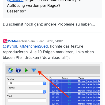
Auflösung werden per Regex?
Besser so?
Du scheinst noch ganz andere Probleme zu haben…
McMac
schrieb am
6. Jan. 2018, 14:02
M
zuletzt editiert von
Offline
@
styroll
,
@
MenchenSued
, konnte das feature
reproduzieren. Alle 10 Folgen markieren, links oben
blauen Pfeil drücken (“download all”):