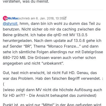
verstehen, was du meinst.
McMac
schrieb am
6. Jan. 2018, 13:35
M
zuletzt editiert von McMac
1. Juni 2018, 14:40
Offline
@
styroll
, hmm, dann bin ich wohl zu dumm das Teil zu
benutzen. Nicht sicher ob mir da caching zwischen die
Beine grätscht. Ich habe die qHD mit MV 13.0.5
heruntergeladen. Nach dem update auf 13.0.6 gehe ich
auf Sender “BR”, Thema “Monaco Franze…” und dann
sehe ich sämtliche Folgen allerdings nur mit Dateigrösse
680-720 MB. Die Grössen waren auch vorher schon
angegeben und nicht “unbekannt”.
Gut, hast mich erwischt, ist nicht Full HD. Genau, das
war das Problem. Hab den falschen Begriff verwendet. :
(
(wieso zeigt dann MV nicht die höchste Auflösung auch
für HD an?!? - Die Ansicht behauptet das zumindest)
Punkt ist, es wird nur “Mittel” in der App gefunden wird