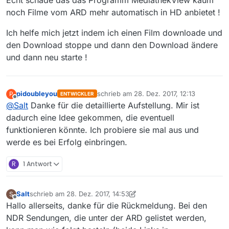
https://download.media.tagesschau.de/video/2017/1224/T
noch Filme vom ARD mehr automatisch in HD anbietet !
V-20171224-2023-0801.websm.h264.mp4
Die HD Version ist aber leicht zu “erbasteln”, indem man
Ich helfe mich jetzt indem ich einen Film downloade und
aus…
den Download stoppe und dann den Download ändere
https://media.tagesschau.de/video/2017/1224/TV-
und dann neu starte !
20171224-2023-0801.webl.h264.mp4
ein
https://media.tagesschau.de/video/2017/1224/TV-
pidoubleyou
schrieb am
28. Dez. 2017, 12:13
P
ENTWICKLER
20171224-2023-0801.web
x
l.h264.mp4
zuletzt editiert von
Offline
@
Salt
Danke für die detaillierte Aufstellung. Mir ist
…macht. Das läßt sich doch sicherlich vom Crawler wieder
dadurch eine Idee gekommen, die eventuell
automatisieren (so war es ja auch bis vor zwei Wochen)?!
funktionieren könnte. Ich probiere sie mal aus und
werde es bei Erfolg einbringen.
R
1 Antwort
Salt
schrieb am
28. Dez. 2017, 14:53
S
zuletzt editiert von Salt
Offline
Hallo allerseits, danke für die Rückmeldung. Bei den
NDR Sendungen, die unter der ARD gelistet werden,