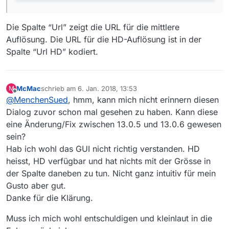
Die Spalte “Url” zeigt die URL für die mittlere
Auflösung. Die URL für die HD-Auflösung ist in der
Spalte “Url HD” kodiert.
McMac
schrieb am
6. Jan. 2018, 13:53
M
zuletzt editiert von
Offline
@
MenchenSued
, hmm, kann mich nicht erinnern diesen
Dialog zuvor schon mal gesehen zu haben. Kann diese
eine Änderung/Fix zwischen 13.0.5 und 13.0.6 gewesen
sein?
Hab ich wohl das GUI nicht richtig verstanden. HD
heisst, HD verfügbar und hat nichts mit der Grösse in
der Spalte daneben zu tun. Nicht ganz intuitiv für mein
Gusto aber gut.
Danke für die Klärung.
Muss ich mich wohl entschuldigen und kleinlaut in die