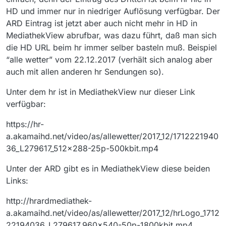
HD und immer nur in niedriger Auflösung verfügbar. Der
ARD Eintrag ist jetzt aber auch nicht mehr in HD in
MediathekView abrufbar, was dazu führt, daß man sich
die HD URL beim hr immer selber basteln muß. Beispiel
“alle wetter” vom 22.12.2017 (verhält sich analog aber
auch mit allen anderen hr Sendungen so).
Unter dem hr ist in MediathekView nur dieser Link
verfügbar:
https://hr-
a.akamaihd.net/video/as/allewetter/2017_12/1712221940
36_L279617_512x288-25p-500kbit.mp4
Unter der ARD gibt es in MediathekView diese beiden
Links:
http://hrardmediathek-
a.akamaihd.net/video/as/allewetter/2017_12/hrLogo_1712
22194036_L279617_960x540-50p-1800kbit.mp4