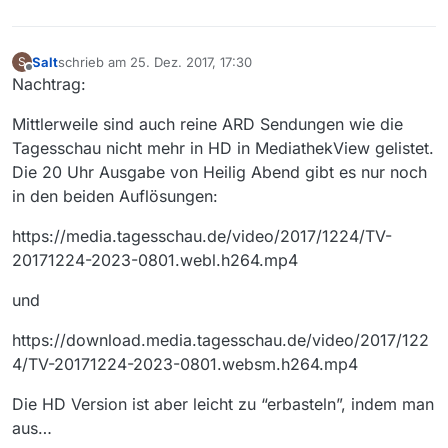
Salt
schrieb am
25. Dez. 2017, 17:30
S
zuletzt editiert von
Offline
Nachtrag:
Mittlerweile sind auch reine ARD Sendungen wie die
Tagesschau nicht mehr in HD in MediathekView gelistet.
Die 20 Uhr Ausgabe von Heilig Abend gibt es nur noch
in den beiden Auflösungen:
https://media.tagesschau.de/video/2017/1224/TV-
20171224-2023-0801.webl.h264.mp4
und
https://download.media.tagesschau.de/video/2017/122
4/TV-20171224-2023-0801.websm.h264.mp4
Die HD Version ist aber leicht zu “erbasteln”, indem man
aus…