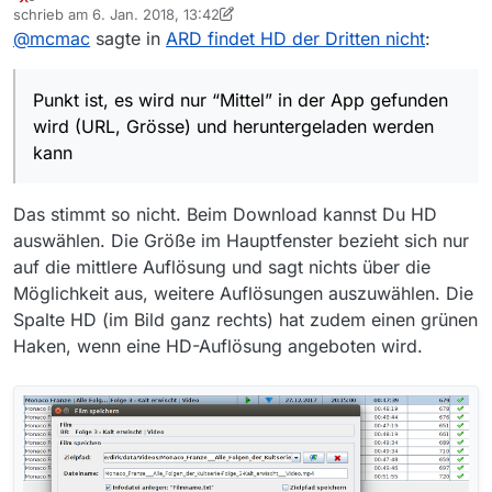
Offline
schrieb am
6. Jan. 2018, 13:42
heruntergeladen. Nach dem update auf 13.0.6 gehe
war das Problem. Hab den falschen Begriff verwendet.
zuletzt editiert von MenchenSued
1. Juni 2018, 14:44
@
mcmac
sagte in
ARD findet HD der Dritten nicht
:
ich auf Sender “BR”, Thema “Monaco Franze…” und
:(
Punkt ist, es wird nur “Mittel” in der App gefunden
dann sehe ich sämtliche Folgen allerdings nur mit
(wieso zeigt dann MV nicht die höchste Auflösung
wird (URL, Grösse) und heruntergeladen werden kann
Dateigrösse 680-720 MB. Die Grössen waren auch
auch für HD an?!? - Die Ansicht behauptet das
(screenshot gesplittet wegen resizing).
Allerdings “Hoch” im Web angezeigt wird.
Punkt ist, es wird nur “Mittel” in der App gefunden
vorher schon angegeben und nicht “unbekannt”.
zumindest)
Bzgl. der Konfiguration: Ich vermute die URLs pro
wird (URL, Grösse) und heruntergeladen werden
Auflösung werden per Regex? Hartkodiert pro
kann
Sender? oder Werte im HTML/XML? Idee wäre diese
Besser so?
Regeln irgendwo für “Experten”/Mutige zu exponieren
um sie ggf. selber anpassen zu können.
Das stimmt so nicht. Beim Download kannst Du HD
auswählen. Die Größe im Hauptfenster bezieht sich nur
auf die mittlere Auflösung und sagt nichts über die
Möglichkeit aus, weitere Auflösungen auszuwählen. Die
Spalte HD (im Bild ganz rechts) hat zudem einen grünen
Haken, wenn eine HD-Auflösung angeboten wird.