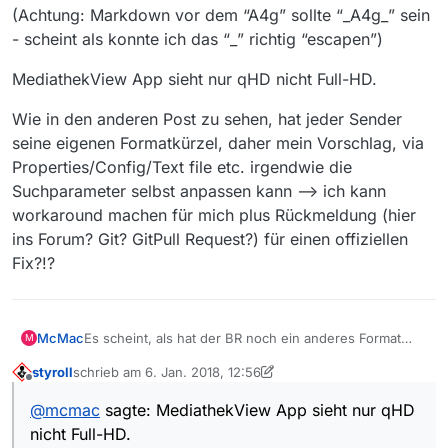
(Achtung: Markdown vor dem “A4g” sollte “_A4g_” sein
- scheint als konnte ich das “_” richtig “escapen”)
MediathekView App sieht nur qHD nicht Full-HD.
Wie in den anderen Post zu sehen, hat jeder Sender
seine eigenen Formatkürzel, daher mein Vorschlag, via
Properties/Config/Text file etc. irgendwie die
Suchparameter selbst anpassen kann --> ich kann
workaround machen für mich plus Rückmeldung (hier
ins Forum? Git? GitPull Request?) für einen offiziellen
Fix?!?
Es scheint, als hat der BR noch ein anderes Format
McMac
M
bspw. Monaco Franze:
styroll
schrieb am
6. Jan. 2018, 12:56
https://mediathekviewweb.de/#query=Monaco Franze
zuletzt editiert von styroll
1. Juni 2018, 14:13
Offline
@
mcmac
sagte: MediathekView App sieht nur qHD
Über ViewWeb sehe ich 3 Qualitäten (Niedrig
nicht Full-HD.
~425MB, Mittel ~720MB, Hoch ~1.56GB) allerdings