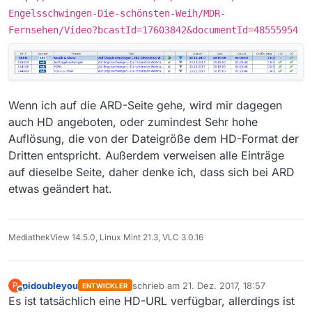
Engelsschwingen-Die-schönsten-Weih/MDR-
Fernsehen/Video?bcastId=17603842&documentId=48555954
Wenn ich auf die ARD-Seite gehe, wird mir dagegen
auch HD angeboten, oder zumindest Sehr hohe
Auflösung, die von der Dateigröße dem HD-Format der
Dritten entspricht. Außerdem verweisen alle Einträge
auf dieselbe Seite, daher denke ich, dass sich bei ARD
etwas geändert hat.
MediathekView 14.5.0, Linux Mint 21.3, VLC 3.0.16
pidoubleyou
schrieb am
21. Dez. 2017, 18:57
P
ENTWICKLER
zuletzt editiert von
Offline
Es ist tatsächlich eine HD-URL verfügbar, allerdings ist