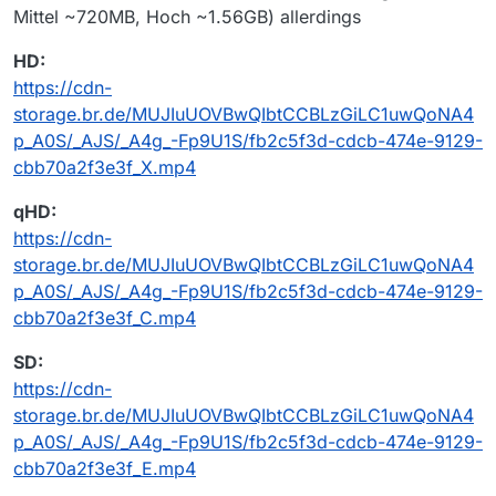
Mittel ~720MB, Hoch ~1.56GB) allerdings
HD:
https://cdn-
storage.br.de/MUJIuUOVBwQIbtCCBLzGiLC1uwQoNA4
p_A0S/_AJS/_A4g_-Fp9U1S/fb2c5f3d-cdcb-474e-9129-
cbb70a2f3e3f_X.mp4
qHD:
https://cdn-
storage.br.de/MUJIuUOVBwQIbtCCBLzGiLC1uwQoNA4
p_A0S/_AJS/_A4g_-Fp9U1S/fb2c5f3d-cdcb-474e-9129-
cbb70a2f3e3f_C.mp4
SD:
https://cdn-
storage.br.de/MUJIuUOVBwQIbtCCBLzGiLC1uwQoNA4
p_A0S/_AJS/_A4g_-Fp9U1S/fb2c5f3d-cdcb-474e-9129-
cbb70a2f3e3f_E.mp4