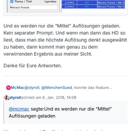
Und es werden nur die “Mittel” Auflösungen geladen.
Kein separater Prompt. Und wenn man dann das HD so
liest, dass man die höchste Auflösung denkt ausgewählt
zu haben, dann kommt man genau zu dem
verwirrenden Ergebnis aus meiner Sicht.
Danke für Eure Antworten.
@
styroll
,
@
MenchenSued
, konnte das feature
McMac
M
reproduzieren. Alle 10 Folgen markieren, links oben
styroll
schrieb am
6. Jan. 2018, 14:08
blauen Pfeil drücken (“download all”):
Und es werden nur die “Mittel” Auflösungen geladen.
zuletzt editiert von
Offline
Kein separater Prompt. Und wenn man dann das HD
@
mcmac
sagte:Und es werden nur die “Mittel”
so liest, dass man die höchste Auflösung denkt
Danke für Eure Antworten.
Auflösungen geladen
ausgewählt zu haben, dann kommt man genau zu dem
verwirrenden Ergebnis aus meiner Sicht.