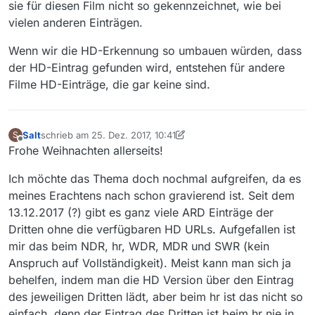
sie für diesen Film nicht so gekennzeichnet, wie bei
vielen anderen Einträgen.
Wenn wir die HD-Erkennung so umbauen würden, dass
der HD-Eintrag gefunden wird, entstehen für andere
Filme HD-Einträge, die gar keine sind.
Salt
schrieb am
25. Dez. 2017, 10:41
S
zuletzt editiert von Salt
Offline
Frohe Weihnachten allerseits!
Ich möchte das Thema doch nochmal aufgreifen, da es
meines Erachtens nach schon gravierend ist. Seit dem
13.12.2017 (?) gibt es ganz viele ARD Einträge der
Dritten ohne die verfügbaren HD URLs. Aufgefallen ist
mir das beim NDR, hr, WDR, MDR und SWR (kein
Anspruch auf Vollständigkeit). Meist kann man sich ja
behelfen, indem man die HD Version über den Eintrag
des jeweiligen Dritten lädt, aber beim hr ist das nicht so
einfach, denn der Eintrag des Dritten ist beim hr nie in