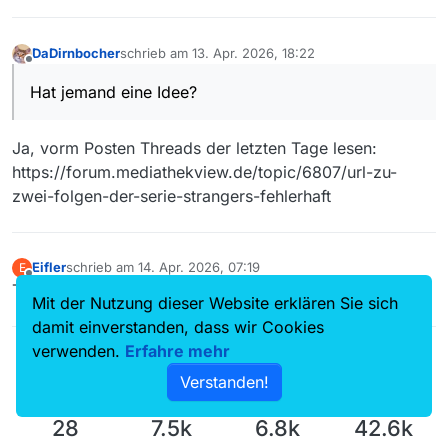
DaDirnbocher
schrieb am
13. Apr. 2026, 18:22
zuletzt editiert von
Offline
Hat jemand eine Idee?
Ja, vorm Posten Threads der letzten Tage lesen:
https://forum.mediathekview.de/topic/6807/url-zu-
zwei-folgen-der-serie-strangers-fehlerhaft
Eifler
schrieb am
14. Apr. 2026, 07:19
E
zuletzt editiert von
Offline
Toller Tipp !
Mit der Nutzung dieser Website erklären Sie sich
damit einverstanden, dass wir Cookies
verwenden.
Erfahre mehr
Verstanden!
28
7.5k
6.8k
42.6k