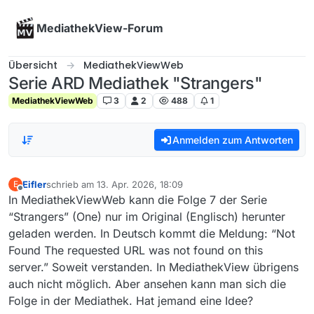
Skip to content
MediathekView-Forum
Übersicht
MediathekViewWeb
Serie ARD Mediathek "Strangers"
MediathekViewWeb
3
2
488
1
Anmelden zum Antworten
Eifler
schrieb am
13. Apr. 2026, 18:09
E
zuletzt editiert von
Offline
In MediathekViewWeb kann die Folge 7 der Serie
“Strangers” (One) nur im Original (Englisch) herunter
geladen werden. In Deutsch kommt die Meldung: “Not
Found The requested URL was not found on this
server.” Soweit verstanden. In MediathekView übrigens
auch nicht möglich. Aber ansehen kann man sich die
Folge in der Mediathek. Hat jemand eine Idee?