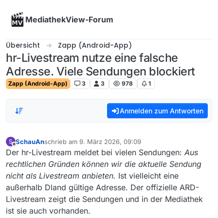
Skip to content
MediathekView-Forum
Übersicht
Zapp (Android-App)
hr-Livestream nutze eine falsche
Adresse. Viele Sendungen blockiert
Zapp (Android-App)
3
3
978
1
Anmelden zum Antworten
SchauAn
schrieb am
9. März 2026, 09:09
S
zuletzt editiert von
Offline
Der hr-Livestream meldet bei vielen Sendungen:
Aus
rechtlichen Gründen können wir die aktuelle Sendung
nicht als Livestream anbieten.
Ist vielleicht eine
außerhalb Dland gültige Adresse. Der offizielle ARD-
Livestream zeigt die Sendungen und in der Mediathek
ist sie auch vorhanden.