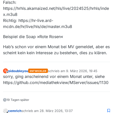
Falsch:
https://hrhls.akamaized.net/hls/live/2024525/hrhls/inde
x.m3u8
Richtig: https://hr-live.ard-
mcdn.de/hr/live/hls/de/master.m3u8
Beispiel die Soap »Rote Rosen«
Hab’s schon vor einem Monat bei MV gemeldet, aber es
scheint kein kein Interesse zu bestehen, dies zu klären.
pidoubleyou
schrieb am
9. März 2026, 19:45
P
ENTWICKLER
zuletzt editiert von
Offline
sorry, ging anscheinend vor einem Monat unter, siehe
https://github.com/mediathekview/MServer/issues/1130
19 Tagen später
cemrich
schrieb am
28. März 2026, 13:07
zuletzt editiert von