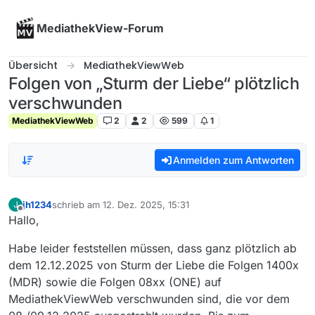
Skip to content
MediathekView-Forum
Übersicht
MediathekViewWeb
Folgen von „Sturm der Liebe“ plötzlich
verschwunden
MediathekViewWeb
2
2
599
1
Anmelden zum Antworten
jh1234
schrieb am
12. Dez. 2025, 15:31
J
zuletzt editiert von
Offline
Hallo,
Habe leider feststellen müssen, dass ganz plötzlich ab
dem 12.12.2025 von Sturm der Liebe die Folgen 1400x
(MDR) sowie die Folgen 08xx (ONE) auf
MediathekViewWeb verschwunden sind, die vor dem