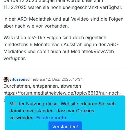
08./09.12.2025 ausgestrahlt wurden. Bis zum
11.12.2025 waren sie noch uneingeschränkt verfügbar.
In der ARD-Mediathek und auf Vavideo sind die Folgen
aber nach wie vor vorhanden.
Was ist da los? Die Folgen sind doch eigentlich
mindestens 6 Monate nach Ausstrahlung in der ARD-
Mediathek und somit auch auf MediathekViewWeb
verfügbar.
vitusson
schrieb am
12. Dez. 2025, 15:34
zuletzt editiert von
Offline
Durchatmen, entspannen, abwarten
https://forum.mediathekview.de/topic/6613/nur-noch-
etwa-100000-sendungen-in-mediathekview
Mit der Nutzung dieser Website erklären Sie sich
damit einverstanden, dass wir Cookies
verwenden.
Erfahre mehr
Verstanden!