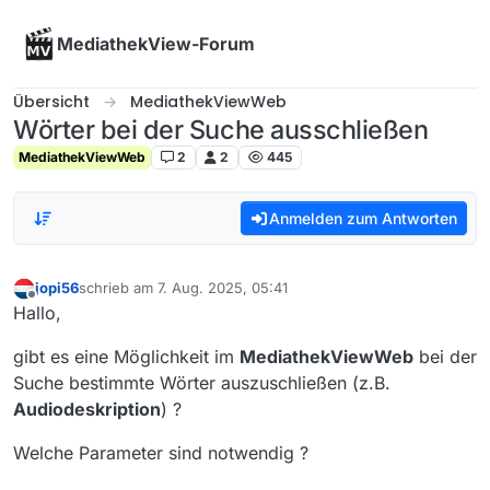
Skip to content
MediathekView-Forum
Übersicht
MediathekViewWeb
Wörter bei der Suche ausschließen
MediathekViewWeb
2
2
445
Anmelden zum Antworten
jopi56
schrieb am
7. Aug. 2025, 05:41
zuletzt editiert von
Offline
Hallo,
gibt es eine Möglichkeit im
MediathekViewWeb
bei der
Suche bestimmte Wörter auszuschließen (z.B.
Audiodeskription
) ?
Welche Parameter sind notwendig ?