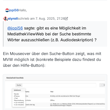
Hallo,
jopi56
styroll
schrieb am
7. Aug. 2025, 21:26
gibt es eine Möglichkeit im
MediathekViewWeb
bei der
zuletzt editiert von styroll
8. Aug. 2025, 22:12
Offline
Suche bestimmte Wörter auszuschließen (z.B.
@
jopi56
sagte: gibt es eine Möglichkeit im
Audiodeskription
) ?
Welche Parameter sind notwendig ?
MediathekViewWeb bei der Suche bestimmte
Wörter auszuschließen (z.B. Audiodeskription) ?
Ein Mouseover über den Suche-Button zeigt, was mit
MVW möglich ist (konkrete Beispiele dazu findest du
über den Hilfe-Button):