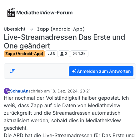
Skip to content
MediathekView-Forum
Übersicht
Zapp (Android-App)
Live-Streamadressen Das Erste und
One geändert
Zapp (Android-App)
3
2
1.2k
Anmelden zum Antworten
SchauAn
schrieb am
18. Dez. 2024, 20:21
S
zuletzt editiert von
Offline
Hier nochmal der Vollständigkeit halber gepostet. Ich
weiß, dass Zapp auf die Daten von Mediatheview
zurückgreift und die Streamadressen automatisch
aktualisiert werden, sobald dies in Mediathekview
geschieht.
Die ARD hat die Live-Streamadressen für Das Erste und