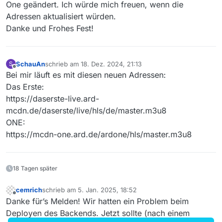
One geändert. Ich würde mich freuen, wenn die
Adressen aktualisiert würden.
Danke und Frohes Fest!
SchauAn
schrieb am
18. Dez. 2024, 21:13
S
zuletzt editiert von
Offline
Bei mir läuft es mit diesen neuen Adressen:
Das Erste:
https://daserste-live.ard-
mcdn.de/daserste/live/hls/de/master.m3u8
ONE:
https://mcdn-one.ard.de/ardone/hls/master.m3u8
18 Tagen später
cemrich
schrieb am
5. Jan. 2025, 18:52
zuletzt editiert von
Offline
Danke für’s Melden! Wir hatten ein Problem beim
Deployen des Backends. Jetzt sollte (nach einem