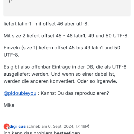
}'

liefert latin-1, mit offset 46 aber utf-8.
Mit size 2 liefert offset 45 - 48 latin1, 49 und 50 UTF-8.
Einzeln (size 1) liefern offset 45 bis 49 latin1 und 50
UTF-8.
Es gibt also offenbar Einträge in der DB, die als UTF-8
ausgeliefert werden. Und wenn so einer dabei ist,
werden die anderen konvertiert. Oder so irgenwie.
@
pidoubleyou
: Kannst Du das reproduzieren?
Mike
digi_casi
schrieb am
6. Sept. 2024, 17:49
D
zuletzt editiert von digi_casi
9. Juni 2024, 19:51
Offline
ich kann das problem bestaetigen.