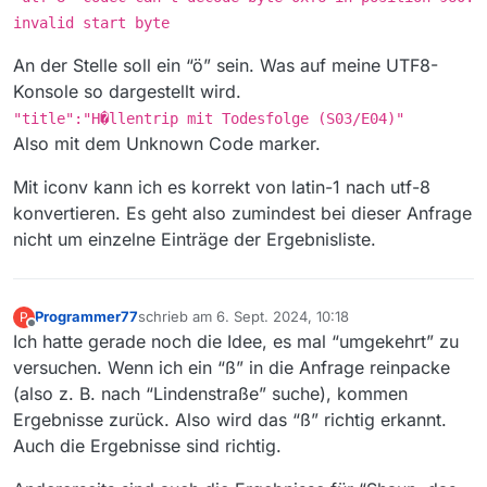
invalid start byte
An der Stelle soll ein “ö” sein. Was auf meine UTF8-
Konsole so dargestellt wird.
"title":"H�llentrip mit Todesfolge (S03/E04)"
Also mit dem Unknown Code marker.
Mit iconv kann ich es korrekt von latin-1 nach utf-8
konvertieren. Es geht also zumindest bei dieser Anfrage
nicht um einzelne Einträge der Ergebnisliste.
Programmer77
schrieb am
6. Sept. 2024, 10:18
P
zuletzt editiert von
Offline
Ich hatte gerade noch die Idee, es mal “umgekehrt” zu
versuchen. Wenn ich ein “ß” in die Anfrage reinpacke
(also z. B. nach “Lindenstraße” suche), kommen
Ergebnisse zurück. Also wird das “ß” richtig erkannt.
Auch die Ergebnisse sind richtig.