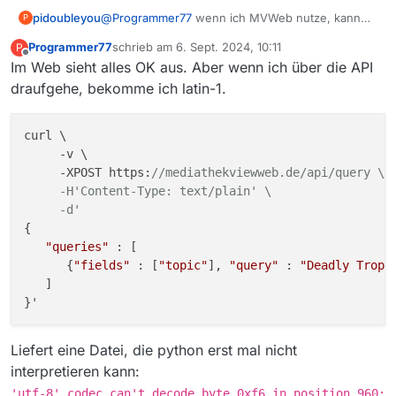
Mike
pidoubleyou
@
Programmer77
wenn ich MVWeb nutze, kann
P
ich auf den ersten Blick kein Problem erkennen.
Programmer77
schrieb am
6. Sept. 2024, 10:11
P
Hast du konkrete Beispiele?
zuletzt editiert von
Offline
Im Web sieht alles OK aus. Aber wenn ich über die API
draufgehe, bekomme ich latin-1.
curl \

     -v \

     -XPOST https:
//mediathekviewweb.de/api/query \

     -H'Content-Type: text/plain' \

     -d'
{

"queries"
 : [

      {
"fields"
 : [
"topic"
], 
"query"
 : 
"Deadly Tropi
   ]

Liefert eine Datei, die python erst mal nicht
interpretieren kann:
'utf-8' codec can't decode byte 0xf6 in position 960: