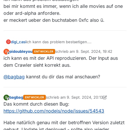
bei mir kommt es immer, wenn ich alle movies auf one
oder ard-alpha anfordere.
er meckert ueber den buchstaben 0xfc also ü.
digi_casi
ich kann das problem bestaetigen.
D
bei mir kommt es immer, wenn ich alle movies auf one
pidoubleyou
schrieb am
9. Sept. 2024, 19:42
P
ENTWICKLER
oder ard-alpha anfordere.
zuletzt editiert von
Offline
ich kann es mit der API reproduzieren. Der Input aus
er meckert ueber den buchstaben 0xfc also ü.
dem Crawler sieht korrekt aus.
@
bagbag
kannst du dir das mal anschauen?
bagbag
schrieb am
9. Sept. 2024, 20:13
B
ENTWICKLER
zuletzt editiert von bagbag
9. Sept. 2024, 22:1
Offline
Das kommt durch diesen Bug:
https://github.com/nodejs/node/issues/54543
Habe natürlich genau mit der betroffnen Version zuletzt
gebaut. Update ist deployed - sollte also wieder