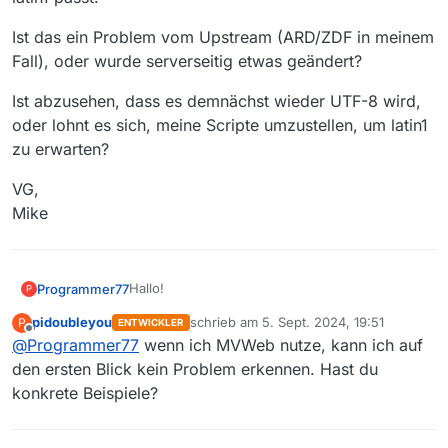
Ist das ein Problem vom Upstream (ARD/ZDF in meinem
Fall), oder wurde serverseitig etwas geändert?
Ist abzusehen, dass es demnächst wieder UTF-8 wird,
oder lohnt es sich, meine Scripte umzustellen, um latin1
zu erwarten?
VG,
Mike
Hallo!
Programmer77
P
pidoubleyou
schrieb am
5. Sept. 2024, 19:51
P
ENTWICKLER
In den letzten Tagen ist mir aufgefallen, dass
zuletzt editiert von
Offline
@
Programmer77
wenn ich MVWeb nutze, kann ich auf
die JSON-Ergebnisliste vom API nicht mehr
UTF8-codiert ist, sondern latin1. Der HTTP-
Ist das ein Problem vom Upstream (ARD/ZDF in
den ersten Blick kein Problem erkennen. Hast du
Header ist immer noch
content-type:
meinem Fall), oder wurde serverseitig etwas
konkrete Beispiele?
application/json; charset=utf-8
.
geändert?
Ist abzusehen, dass es demnächst wieder UTF-
Trotzdem kommt z.B. ein “ö” als 0xF6 rüber,
8 wird, oder lohnt es sich, meine Scripte
was zu latin1 passt.
umzustellen, um latin1 zu erwarten?
VG,