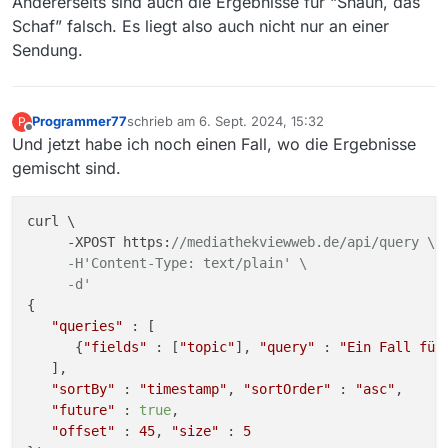
Andererseits sind auch die Ergebnisse für “Shaun, das
Schaf” falsch. Es liegt also auch nicht nur an einer
Sendung.
Programmer77
schrieb am
6. Sept. 2024, 15:32
P
zuletzt editiert von
Offline
Und jetzt habe ich noch einen Fall, wo die Ergebnisse
gemischt sind.
curl \

     -XPOST https:
//mediathekviewweb.de/api/query \

     -H'Content-Type: text/plain' \

     -d'
{

"queries"
 : [

      {
"fields"
 : [
"topic"
], 
"query"
 : 
"Ein Fall für
   ],

"sortBy"
 : 
"timestamp"
, 
"sortOrder"
 : 
"asc"
,

"future"
 : 
true
,

"offset"
 : 
45
, 
"size"
 : 
5