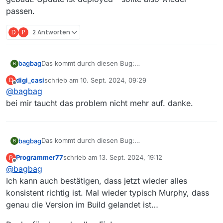
passen.
D
P
2 Antworten
Das kommt durch diesen Bug:
bagbag
B
https://github.com/nodejs/node/issues/54543
digi_casi
schrieb am
10. Sept. 2024, 09:29
D
Habe natürlich genau mit der betroffnen Version
zuletzt editiert von
Offline
@
bagbag
zuletzt gebaut. Update ist deployed - sollte also wieder
passen.
bei mir taucht das problem nicht mehr auf. danke.
Das kommt durch diesen Bug:
bagbag
B
https://github.com/nodejs/node/issues/54543
Programmer77
schrieb am
13. Sept. 2024, 19:12
P
Habe natürlich genau mit der betroffnen Version
zuletzt editiert von
Offline
@
bagbag
zuletzt gebaut. Update ist deployed - sollte also wieder
passen.
Ich kann auch bestätigen, dass jetzt wieder alles
konsistent richtig ist. Mal wieder typisch Murphy, dass
genau die Version im Build gelandet ist…