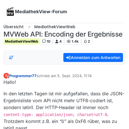
Skip to content
MediathekView-Forum
Übersicht
MediathekViewWeb
MVWeb API: Encoding der Ergebnisse
MediathekViewWeb
10
4
1.4k
2
Anmelden zum Antworten
Programmer77
schrieb am
5. Sept. 2024, 11:14
P
zuletzt editiert von
Offline
Hallo!
In den letzten Tagen ist mir aufgefallen, dass die JSON-
Ergebnisliste vom API nicht mehr UTF8-codiert ist,
sondern latin1. Der HTTP-Header ist immer noch
.
content-type: application/json; charset=utf-8
Trotzdem kommt z.B. ein “ö” als 0xF6 rüber, was zu
latin1 passt.