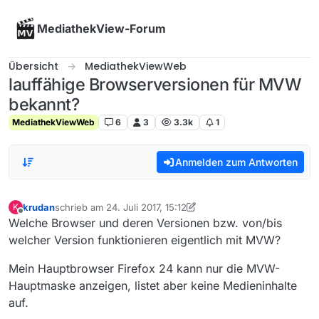
Skip to content
MediathekView-Forum
Übersicht
MediathekViewWeb
lauffähige Browserversionen für MVW
bekannt?
MediathekViewWeb
6
3
3.3k
1
Anmelden zum Antworten
krudan
schrieb am
24. Juli 2017, 15:12
K
zuletzt editiert von krudan
Offline
Welche Browser und deren Versionen bzw. von/bis
welcher Version funktionieren eigentlich mit MVW?
Mein Hauptbrowser Firefox 24 kann nur die MVW-
Hauptmaske anzeigen, listet aber keine Medieninhalte
auf.