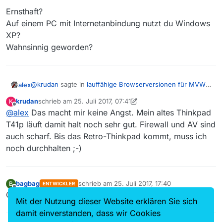
Ernsthaft?
Auf einem PC mit Internetanbindung nutzt du Windows
XP?
Wahnsinnig geworden?
@
krudan
sagte in
lauffähige Browserversionen für MVW
alex
bekannt?
:
krudan
schrieb am
25. Juli 2017, 07:41
K
zuletzt editiert von krudan
Offline
@
alex
Das macht mir keine Angst. Mein altes Thinkpad
Ich nutze WInXP SP3.
T41p läuft damit halt noch sehr gut. Firewall und AV sind
auch scharf. Bis das Retro-Thinkpad kommt, muss ich
Ernsthaft?
Auf einem PC mit Internetanbindung nutzt du Windows
noch durchhalten ;-)
XP?
Wahnsinnig geworden?
bagbag
schrieb am
25. Juli 2017, 17:40
B
ENTWICKLER
zuletzt editiert von
Offline
Oder Linux nutzen.
Mit der Nutzung dieser Website erklären Sie sich
damit einverstanden, dass wir Cookies