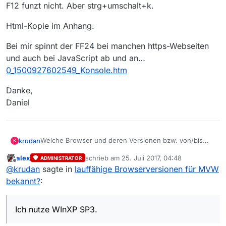
Offline
F12 funzt nicht. Aber strg+umschalt+k.
Html-Kopie im Anhang.
Bei mir spinnt der FF24 bei manchen https-Webseiten
und auch bei JavaScript ab und an…
0_1500927602549_Konsole.htm
Danke,
Daniel
Welche Browser und deren Versionen bzw. von/bis
krudan
K
welcher Version funktionieren eigentlich mit MVW?
alex
schrieb am
25. Juli 2017, 04:48
ADMINISTRATOR
Mein Hauptbrowser Firefox 24 kann nur die MVW-
zuletzt editiert von
Offline
@
krudan
sagte in
lauffähige Browserversionen für MVW
Hauptmaske anzeigen, listet aber keine Medieninhalte
auf.
Mein sekundärer Firefox 45.5.0 performt normal.
bekannt?
:
Deshalb switche ich bislang immer zu diesem, wenn ich
die MVW nutzen möchte.
Es macht keinen Unterschied, ob adblocker an oder
aus sind.
Ich nutze WInXP SP3.
Ich nutze WInXP SP3.