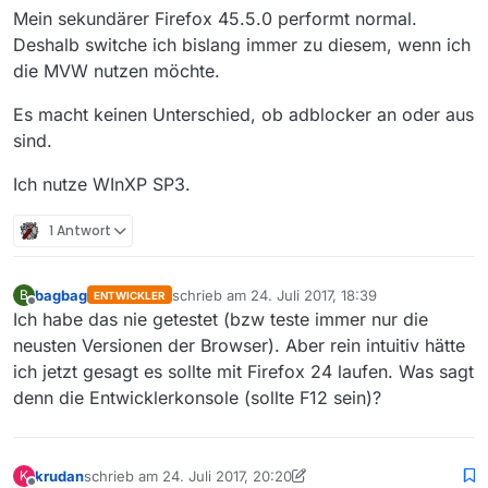
Mein sekundärer Firefox 45.5.0 performt normal.
Deshalb switche ich bislang immer zu diesem, wenn ich
die MVW nutzen möchte.
Es macht keinen Unterschied, ob adblocker an oder aus
sind.
Ich nutze WInXP SP3.
1 Antwort
bagbag
schrieb am
24. Juli 2017, 18:39
B
ENTWICKLER
zuletzt editiert von
Offline
Ich habe das nie getestet (bzw teste immer nur die
neusten Versionen der Browser). Aber rein intuitiv hätte
ich jetzt gesagt es sollte mit Firefox 24 laufen. Was sagt
denn die Entwicklerkonsole (sollte F12 sein)?
krudan
schrieb am
24. Juli 2017, 20:20
K
zuletzt editiert von krudan