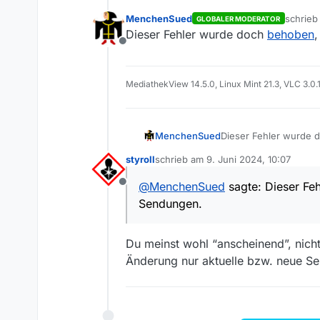
MenchenSued
schrie
GLOBALER MODERATOR
zuletzt 
Dieser Fehler wurde doch
behoben
,
Offline
MediathekView 14.5.0, Linux Mint 21.3, VLC 3.0.
MenchenSued
Dieser Fehler wurde 
styroll
schrieb am
9. Juni 2024, 10:07
zuletzt editiert von
@
MenchenSued
sagte: Dieser Feh
Offline
Sendungen.
Du meinst wohl “anscheinend”, nicht
Änderung nur aktuelle bzw. neue S