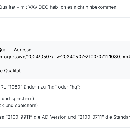
e Qualität - mit VAVIDEO hab ich es nicht hinbekommen
itrag
est ESC 2024: Das erste Halbfinale in voller Länge 07.05.2024 21:00 141
4, 13:11
uali - Adresse:
rer Quali - Adresse jeweils:
t/progressive/2024/0507/TV-20240507-2100-0711.1080.mp
aihd.net/progressive/2024/0507/TV-20240507-2100-9911.ln.mp4
iption mit verlinkt
se:
aihd.net/progressive/2024/0507/TV-20240507-2100-0711.1080.mp4
e Qualität
ie mittlere Qualität - mit VAVIDEO hab ich es nicht hinbekommen
RL “1080” ändern zu “hd” oder “hq”:
 und speichern)
ck und speichern)
ss “2100-9911” die AD-Version und “2100-0711” die Standard