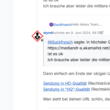
ist es ok
Ich brauche aber leider die mittler
Hallo liebes Team,
Guckfrosch
G
es geht um folgenden Be
styroll
schrieb am
9. Juni 2024, 09:13
ARD Eurovision Song Cont
zuletzt editiert von styroll
6. Sept. 202
@
Guckfrosch
sagte: in höchster Q
Offline
in niedriger und in mittle
https://mediandr-a.akamaihd.ne
https://mediandr-a.akam
ist jeweils die Audiodeskr
in höchster Quali - Adres
ist es ok
https://mediandr-a.akam
Ich brauche aber leider die mittler
ist es ok
Ich brauche aber leider d
Dann einfach am Ende der obigen U
Sendung in HD-Qualität
(Rechtsklick
Sendung in “HQ”-Qualität
(Rechtskli
Man sieht bei deinen URL schön, da