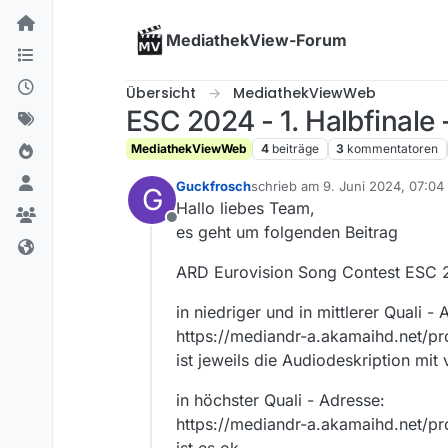
Skip to content
MediathekView-Forum
Übersicht
MediathekViewWeb
ESC 2024 - 1. Halbfinale 
MediathekViewWeb
4
beiträge
3
kommentatoren
Guckfrosch
schrieb am
9. Juni 2024, 07:04
G
zuletzt editiert von
Hallo liebes Team,
Offline
es geht um folgenden Beitrag
ARD Eurovision Song Contest ESC 20
in niedriger und in mittlerer Quali - 
https://mediandr-a.akamaihd.net/
ist jeweils die Audiodeskription mit v
in höchster Quali - Adresse:
https://mediandr-a.akamaihd.net/