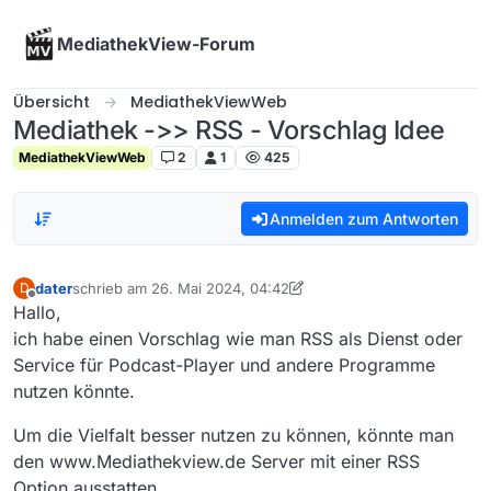
Skip to content
MediathekView-Forum
Übersicht
MediathekViewWeb
Mediathek ->> RSS - Vorschlag Idee
MediathekViewWeb
2
1
425
Anmelden zum Antworten
dater
schrieb am
26. Mai 2024, 04:42
D
zuletzt editiert von dater
Offline
Hallo,
ich habe einen Vorschlag wie man RSS als Dienst oder
Service für Podcast-Player und andere Programme
nutzen könnte.
Um die Vielfalt besser nutzen zu können, könnte man
den www.Mediathekview.de Server mit einer RSS
Option ausstatten.