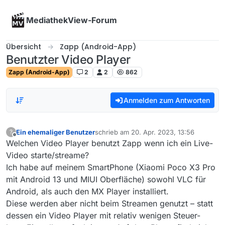
Skip to content
MediathekView-Forum
Übersicht
Zapp (Android-App)
Benutzter Video Player
Zapp (Android-App)
2
2
862
Anmelden zum Antworten
Ein ehemaliger Benutzer
schrieb am
20. Apr. 2023, 13:56
?
zuletzt editiert von
Offline
Welchen Video Player benutzt Zapp wenn ich ein Live-
Video starte/streame?
Ich habe auf meinem SmartPhone (Xiaomi Poco X3 Pro
mit Android 13 und MIUI Oberfläche) sowohl VLC für
Android, als auch den MX Player installiert.
Diese werden aber nicht beim Streamen genutzt – statt
dessen ein Video Player mit relativ wenigen Steuer-