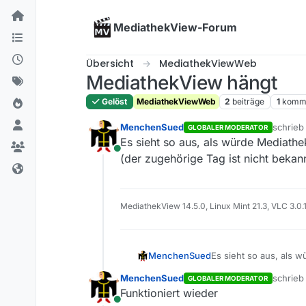
Skip to content
MediathekView-Forum
Übersicht
MediathekViewWeb
MediathekView hängt
Gelöst
MediathekViewWeb
2
beiträge
1
komme
MenchenSued
schrie
GLOBALER MODERATOR
zuletzt
Es sieht so aus, als würde Mediathe
Online
(der zugehörige Tag ist nicht bekan
MediathekView 14.5.0, Linux Mint 21.3, VLC 3.0.
MenchenSued
Es sieht so aus, als 
(der zugehörige Tag is
MenchenSued
schrie
GLOBALER MODERATOR
zuletzt 
Funktioniert wieder