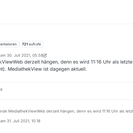
ntatoren
721
aufrufe
b am
30. Juli 2021, 05:58
 editiert von MenchenSued
kViewWeb derzeit hängen, denn es wird 11:16 Uhr als letzte 
nt). MediathekView ist dagegen aktuell.
16
würde MediathekViewWeb derzeit hängen, denn es wird 11:16 Uhr als letzt
t nicht bekannt). MediathekView ist dagegen aktuell.
b am
31. Juli 2021, 10:18
editiert von