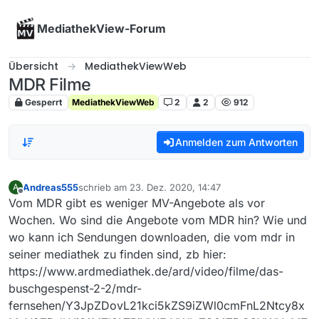
Skip to content
MediathekView-Forum
Übersicht
MediathekViewWeb
MDR Filme
Gesperrt
MediathekViewWeb
2
2
912
Anmelden zum Antworten
Andreas555
schrieb am
23. Dez. 2020, 14:47
A
zuletzt editiert von
Offline
Vom MDR gibt es weniger MV-Angebote als vor
Wochen. Wo sind die Angebote vom MDR hin? Wie und
wo kann ich Sendungen downloaden, die vom mdr in
seiner mediathek zu finden sind, zb hier:
https://www.ardmediathek.de/ard/video/filme/das-
buschgespenst-2-2/mdr-
fernsehen/Y3JpZDovL21kci5kZS9iZWl0cmFnL2Ntcy8x