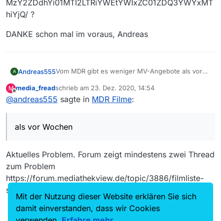
MzY2ZDdhYi01MTI2LTRiYWEtYWIxZC01ZDQ3YWYxMT
hiYjQ/ ?
DANKE schon mal im voraus, Andreas
Vom MDR gibt es weniger MV-Angebote als vor
Andreas555
A
Wochen. Wo sind die Angebote vom MDR hin?
media_fread
schrieb am
23. Dez. 2020, 14:54
M
Wie und wo kann ich Sendungen downloaden,
DANKE schon mal im voraus, Andreas
zuletzt editiert von
Offline
@
andreas555
sagte in
MDR Filme
:
die vom mdr in seiner mediathek zu finden sind,
zb hier:
https://www.ardmediathek.de/ard/video/filme/das
als vor Wochen
-buschgespenst-2-2/mdr-
fernsehen/Y3JpZDovL21kci5kZS9iZWl0cmFnL2Nt
cy8xMzY2ZDdhYi01MTI2LTRiYWEtYWIxZC01ZDQ3
Aktuelles Problem. Forum zeigt mindestens zwei Thread
YWYxMThiYjQ/ ?
zum Problem
https://forum.mediathekview.de/topic/3886/filmliste-
scheint-nur-unvollst%C3%A4ndig-geladen-zu-werden
Mit der Nutzung dieser Website erklären Sie sich
damit einverstanden, dass wir Cookies
verwenden.
Erfahre mehr