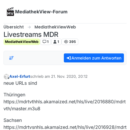
Skip to content
MediathekView-Forum
Übersicht
MediathekViewWeb
Livestreams MDR
MediathekViewWeb
1
1
395
Anmelden zum Antworten
Axel-Erfurt
schrieb am
21. Nov. 2020, 20:12
zuletzt editiert von
Offline
neue URLs sind
Thüringen
https://mdrtvthhls.akamaized.net/hls/live/2016880/mdrt
vth/master.m3u8
Sachsen
https://mdrtvsnhls.akamaized.net/hls/live/2016928/mdrt