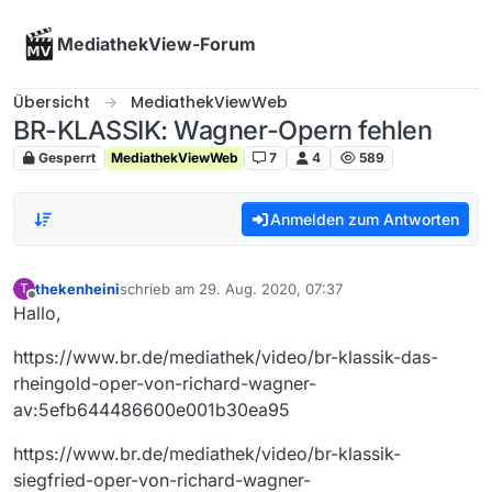
Skip to content
MediathekView-Forum
Übersicht
MediathekViewWeb
BR-KLASSIK: Wagner-Opern fehlen
Gesperrt
MediathekViewWeb
7
4
589
Anmelden zum Antworten
thekenheini
schrieb am
29. Aug. 2020, 07:37
T
zuletzt editiert von
Offline
Hallo,
https://www.br.de/mediathek/video/br-klassik-das-
rheingold-oper-von-richard-wagner-
av:5efb644486600e001b30ea95
https://www.br.de/mediathek/video/br-klassik-
siegfried-oper-von-richard-wagner-