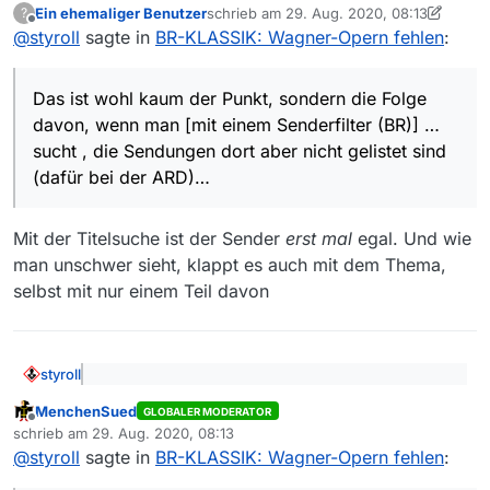
Ein ehemaliger Benutzer
schrieb am
29. Aug. 2020, 08:13
?
finden?
zuletzt editiert von Ein ehemaliger Benutz
Offline
Das ist wohl kaum der Punkt, sondern die Folge davon,
@
styroll
sagte in
BR-KLASSIK: Wagner-Opern fehlen
:
wenn man
mit einem Senderfilter (BR)
sucht, die
Sendungen aber von MV nicht unter dem gleichen
Sender gelistet sind (dafür bei der ARD, falls das die
Das ist wohl kaum der Punkt, sondern die Folge
gleichen Beiträge sind)…
davon, wenn man [mit einem Senderfilter (BR)] …
sucht , die Sendungen dort aber nicht gelistet sind
(dafür bei der ARD)…
Mit der Titelsuche ist der Sender
erst mal
egal. Und wie
man unschwer sieht, klappt es auch mit dem Thema,
selbst mit nur einem Teil davon
styroll
@blubber sagte: Was ist da so kompliziert, die zu
MenchenSued
finden?
GLOBALER MODERATOR
Offline
Das ist wohl kaum der Punkt, sondern die Folge davon,
schrieb am
29. Aug. 2020, 08:13
zuletzt editiert von
wenn man
mit einem Senderfilter (BR)
sucht, die
@
styroll
sagte in
BR-KLASSIK: Wagner-Opern fehlen
:
Sendungen aber von MV nicht unter dem gleichen