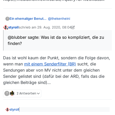
walkuere-oper-von-richard-wagner-
av:5efb6444ed5cc1001bbdc1dc
sind über MediathekViewWeb nicht zu finden.
@
thekenheini
Ein ehemaliger Benutzer
?
styroll
schrieb am
29. Aug. 2020, 08:04
Was ist da so kompliziert, die zu
zuletzt editiert von styroll
Offline
finden?
@blubber sagte: Was ist da so kompliziert, die zu
https://mediathekviewweb.de/#query
finden?
=Wagner%20Oper
https://mediathekviewweb.de/#query
=Oper%20Wagner
Das ist wohl kaum der Punkt, sondern die Folge davon,
https://mediathekviewweb.de/#query
=br%20klassik
wenn man
mit einem Senderfilter (BR)
sucht, die
Sendungen aber von MV nicht unter dem gleichen
Sender gelistet sind (dafür bei der ARD, falls das die
gleichen Beiträge sind)…
?
2 Antworten
styroll
@blubber sagte: Was ist da so kompliziert, die zu