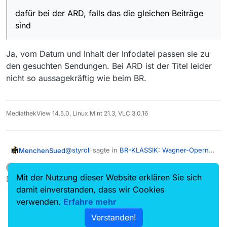
Sender gelistet sind (dafür bei der ARD, falls das die
gleichen Beiträge sind)…
dafür bei der ARD, falls das die gleichen Beiträge
sind
Ja, vom Datum und Inhalt der Infodatei passen sie zu
den gesuchten Sendungen. Bei ARD ist der Titel leider
nicht so aussagekräftig wie beim BR.
MediathekView 14.5.0, Linux Mint 21.3, VLC 3.0.16
@
styroll
sagte in
BR-KLASSIK: Wagner-Opern
MenchenSued
fehlen
:
Ein ehemaliger Benutzer
schrieb am
29. Aug. 2020, 08:27
?
zuletzt editiert von
Offline
Mit der Nutzung dieser Website erklären Sie sich
Dieser Beitrag wurde gelöscht!
dafür bei der ARD, falls das die gleichen
Beiträge sind
damit einverstanden, dass wir Cookies
Ja, vom Datum und Inhalt der Infodatei passen
verwenden.
Erfahre mehr
sie zu den gesuchten Sendungen. Bei ARD ist
der Titel leider nicht so aussagekräftig wie beim
Verstanden!
BR.