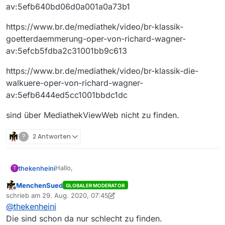
av:5efb640bd06d0a001a0a73b1
https://www.br.de/mediathek/video/br-klassik-
goetterdaemmerung-oper-von-richard-wagner-
av:5efcb5fdba2c31001bb9c613
https://www.br.de/mediathek/video/br-klassik-die-
walkuere-oper-von-richard-wagner-
av:5efb6444ed5cc1001bbdc1dc
sind über MediathekViewWeb nicht zu finden.
?
2 Antworten
Hallo,
thekenheini
T
MenchenSued
GLOBALER MODERATOR
https://www.br.de/mediathek/video/br-klassik-
Offline
schrieb am
29. Aug. 2020, 07:45
das-rheingold-oper-von-richard-wagner-
zuletzt editiert von MenchenSued
@
thekenheini
av:5efb644486600e001b30ea95
https://www.br.de/mediathek/video/br-klassik-
siegfried-oper-von-richard-wagner-
Die sind schon da nur schlecht zu finden.