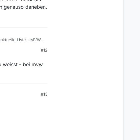
ann genauso daneben.
e aktuelle Liste - MVW
#12
u weisst - bei mvw
#13