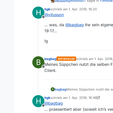
@
Kobold57
sagte in
Filmliste
vitusson
hgk
schrieb am
1. Apr. 2019, 16:20
H
zuletzt editiert von
@
vitusson
Also bei steht die Filmli
Offline
Das ist euch schon aufgef
Ja, ist uns aufgefallen Herr
… was, da
@
bagbag
tlw sein eigen
Filmliste sind, und wenn es
19:17…
lg
bagbag
schrieb am
1. Apr. 2019
ENTWICKLER
B
zuletzt editiert von ba
Meines Süppchen nutzt die selben Fi
Offline
Client.
bagbag
Meines Süppchen nutzt die sel
B
hgk
schrieb am
1. Apr. 2019, 16:46
H
zuletzt editiert von hgk
4. Jan. 2019, 18:
@
bagbag
Offline
… praesentiert aber (soweit ich’s 