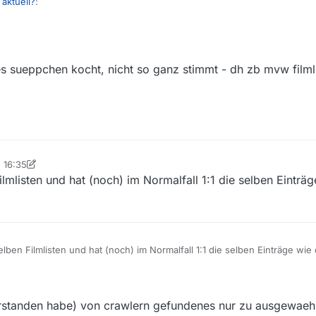
 aktuell?
:
ste immer noch auf gestern abend, 19:17 Uhr. Und wir reden hier über MV
allen?
 Oberlehrer. Uns ist aber auch aufgefallen, daß beides nur Frontends für
es sueppchen kocht, nicht so ganz stimmt - dh zb mvw filml
 an der Quelle hakt, haben beide Frontends die selben Symptome.
, 16:35
gbag
4. Jan. 2019, 18:35
lmlisten und hat (noch) im Normalfall 1:1 die selben Einträ
ben Filmlisten und hat (noch) im Normalfall 1:1 die selben Einträge wie 
51
verstanden habe) von crawlern gefundenes nur zu ausgewaeh