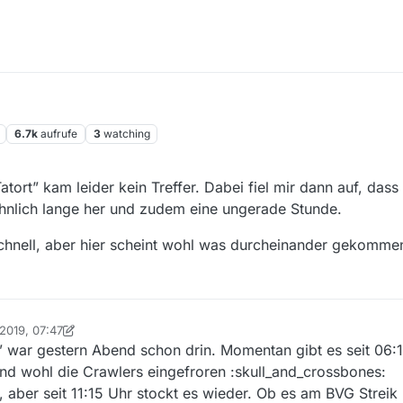
6.7k
aufrufe
3
watching
ort” kam leider kein Treffer. Dabei fiel mir dann auf, dass 
öhnlich lange her und zudem eine ungerade Stunde.
schnell, aber hier scheint wohl was durcheinander gekommen
 2019, 07:47
on Ein ehemaliger Benutzer
4. Jan. 2019, 14:53
war gestern Abend schon drin. Momentan gibt es seit 06:1
sind wohl die Crawlers eingefroren :skull_and_crossbones:
 aber seit 11:15 Uhr stockt es wieder. Ob es am BVG Streik l