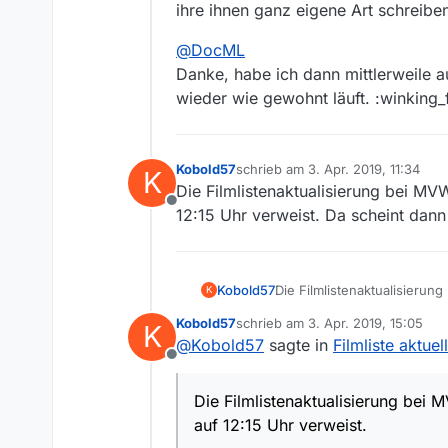
ihre ihnen ganz eigene Art schreiben
@
DocML
Danke, habe ich dann mittlerweile a
wieder wie gewohnt läuft. :winking_
Kobold57
schrieb am
3. Apr. 2019, 11:34
K
zuletzt editiert von
Die Filmlistenaktualisierung bei MV
Offline
12:15 Uhr verweist. Da scheint dann
Kobold57
Die Filmlistenaktualisierun
K
Uhr verweist. Da scheint da
Kobold57
schrieb am
3. Apr. 2019, 15:05
K
zuletzt editiert von
@
Kobold57
sagte in
Filmliste aktuel
Offline
Die Filmlistenaktualisierung bei 
auf 12:15 Uhr verweist.