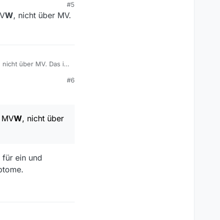
#5
MV
W
, nicht über MV.
, nicht über MV. Das ist
#6
r MV
W
, nicht über
 für ein und
mptome.