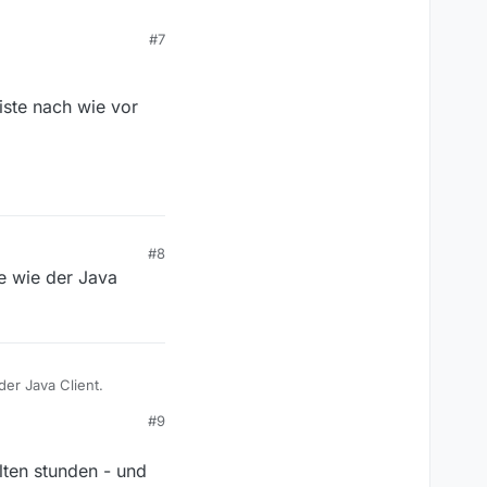
#7
W
, nicht über MV.
 ein und dieselbe
iste nach wie vor
#8
ge wie der Java
der Java Client.
#9
lten stunden - und