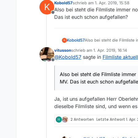
Kobold57
schrieb am
1. Apr. 2019, 15:58
K
zuletzt editiert von
Also bei steht die Filmliste immer 
Offline
Das ist euch schon aufgefallen?
Kobold57
Also bei steht die Filmlist
K
euch schon aufgefallen?
vitusson
schrieb am
1. Apr. 2019, 16:14
zuletzt editiert von
@
Kobold57
sagte in
Filmliste aktuel
Offline
Also bei steht die Filmliste imme
MV. Das ist euch schon aufgefall
Ja, ist uns aufgefallen Herr Oberleh
dieselbe Filmliste sind, und wenn e
H
2 Antworten
Letzte Antwort
1. Apr.