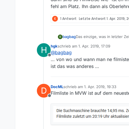
fehl am Platz. Ihn dann als Oberleh
K
1 Antwort
Letzte Antwort
1. Apr. 2019, 
bagbag
Das einzige, was in letzter Z
B
nutzt aktuell nur verteiler.m
hgk
schrieb am
1. Apr. 2019, 17:09
H
zuletzt editiert von
@
bagbag
Offline
… von wo und wann man ne filmiste 
ist das was anderes …
DocML
schrieb am
1. Apr. 2019, 19:33
D
zuletzt editiert von
Filmliste in MVW ist auf dem neuest
Offline