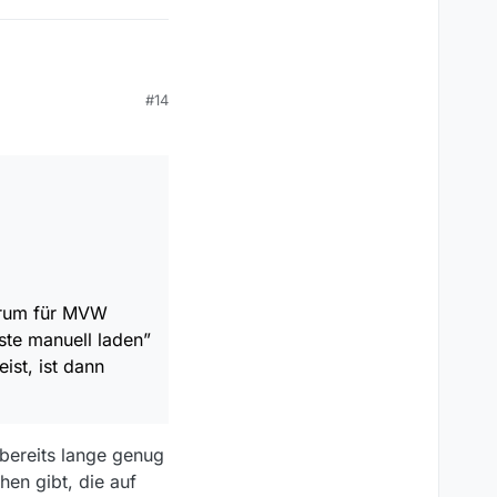
#14
um für MVW macht,
ell laden” mehr als
dann genauso daneben.
orum für MVW
iste manuell laden”
ist, ist dann
s bereits lange genug
en gibt, die auf