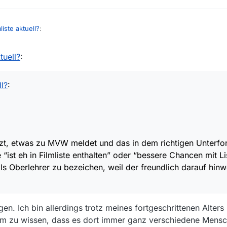
liste aktuell?
:
tuell?
:
len Herr Oberlehrer.
7
MVW nutzt, etwas zu MVW meldet und das in dem richtigen Unterfor
ll?
:
ie “ist eh in Filmliste enthalten” oder “bessere Chancen mit Liste manu
 als Oberlehrer zu bezeichen, weil der freundlich darauf hinweist, ist 
, etwas zu MVW meldet und das in dem richtigen Unterf
“ist eh in Filmliste enthalten” oder “bessere Chancen mit L
ls Oberlehrer zu bezeichen, weil der freundlich darauf hinwe
gen. Ich bin allerdings trotz meines fortgeschrittenen Alter
m zu wissen, dass es dort immer ganz verschiedene Mensch