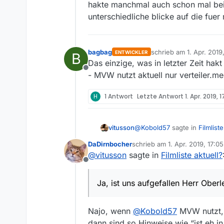
hakte manchmal auch schon mal bei
unterschiedliche blicke auf die fu
bagbag
schrieb am
1. Apr. 2019
ENTWICKLER
B
zuletzt editiert von
Das einzige, was in letzter Zeit hak
Offline
- MVW nutzt aktuell nur verteiler.
H
1 Antwort
Letzte Antwort
1. Apr. 2019, 
@
Kobold57
sagte in
Filmliste
vitusson
DaDirnbocher
schrieb am
1. Apr. 2019, 17:05
zuletzt editiert von
@
vitusson
sagte in
Filmliste aktuell?
Also bei steht die Filmli
Offline
Das ist euch schon aufgef
Ja, ist uns aufgefallen Herr
Filmliste sind, und wenn es
Ja, ist uns aufgefallen Herr Oberl
Najo, wenn
@
Kobold57
MVW nutzt, 
dann sind so Hinweise wie “ist eh in