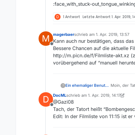
:face_with_stuck-out_tongue_winkin
D
1 Antwort
Letzte Antwort
1. Apr. 2019, 1
magerbaer
schrieb am
1. Apr. 2019, 13:57
M
zuletzt editiert von
Kann auch nur bestätigen, dass das 
Offline
Bessere Chancen auf die aktuelle F
http://m.picn.de/f/Filmliste-akt.xz 
vorübergehend auf “manuell herunt
Ein ehemaliger Benutzer
Moin, der Ta
?
Aktualisieru
DocML
schrieb am
1. Apr. 2019, 14:17
D
Zwischenzeitl
zuletzt editiert von DocML
4. Jan. 20
@Gazi08
:face_with_s
Offline
Tach, der Tatort heißt “Bombenges
Edit: In der Filmliste von 11:15 ist e