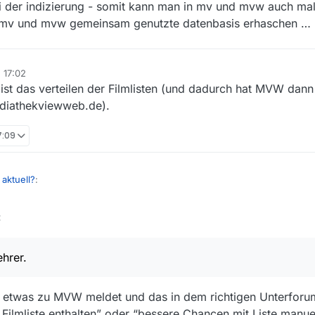
 der indizierung - somit kann man in mv und mvw auch mal
er mv und mvw gemeinsam genutzte datenbasis erhaschen … 
, 17:02
t ist das verteilen der Filmlisten (und dadurch hat MVW dann 
mediathekviewweb.de).
17:09
 aktuell?
:
:
ste immer noch auf gestern abend, 19:17 Uhr. Und wir reden hier über MV
allen?
 Oberlehrer. Uns ist aber auch aufgefallen, daß beides nur Frontends für
 an der Quelle hakt, haben beide Frontends die selben Symptome.
ehrer.
etwas zu MVW meldet und das in dem richtigen Unterfor
 Filmliste enthalten” oder “bessere Chancen mit Liste manue