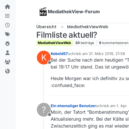
Skip to content
MediathekView-Forum
Übersicht
MediathekViewWeb
Filmliste aktuell?
MediathekViewWeb
30
beiträge
9
kommentatoren
Kobold57
schrieb am
31. März 2019, 21:58
K
zuletzt editiert von
Bei der Suche nach dem heutigen “Tat
Offline
bei 19:17 Uhr stand. Das ist ungew
Heute Morgen war ich definitiv zu 
:confused_face:
Ein ehemaliger Benutzer
schrieb am
1. Apr.
?
zuletzt editiert v
Moin, der Tatort “Bombenstimmung” 
Offline
Aktualisierung mehr. Bei der Kälte 
Zwischenzeitlich ging es mal wieder,