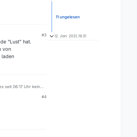
11 ungelesen
#3
12. Jan. 2021, 19:31
de “Lust” hat.
n von
e laden
s seit 06:17 Uhr keine
ossbones:
#4
VG Streik liegt ??