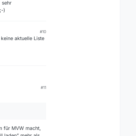
 sehr
;-)
#10
keine aktuelle Liste
#11
W
, nicht über MV.
 ein und dieselbe
um für MVW macht,
ll laden” mehr als