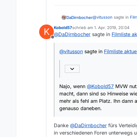
@
vitusson
sagte in
Film
DaDirnbocher
Kobold57
schrieb am
1. Apr. 2019, 20:04
K
zuletzt editiert von
@
DaDirnbocher
sagte in
Filmliste ak
Ja, ist uns aufgefal
Offline
Najo, wenn
@
Kobold5
@
vitusson
sagte in
Filmliste aktue
dann sind so Hinweise w
fehl am Platz. Ihn dann
Najo, wenn
@
Kobold57
MVW nutzt
macht, dann sind so Hinweise wie 
mehr als fehl am Platz. Ihn dann a
genauso daneben.
Danke
@
DaDirnbocher
fürs Verteidi
in verschiedenen Foren unterwegs u