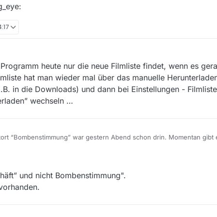
g_eye:
4:17
Programm heute nur die neue Filmliste findet, wenn es gera
ilmliste hat man wieder mal über das manuelle Herunterlade
(z.B. in die Downloads) und dann bei Einstellungen - Filmlist
erladen” wechseln …
tort “Bombenstimmung” war gestern Abend schon drin. Momentan gibt e
ng mehr. Bei der Kälte sind wohl die Crawlers eingefroren :skull_and_cr
ich ging es mal wieder, aber seit 11:15 Uhr stockt es wieder. Ob es am B
19, 16:20
tuck-out_tongue_winking_eye:
chäft” und nicht Bombenstimmung".
r vorhanden.