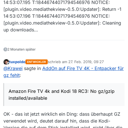
14:53:07.195 T:18446744071794546976 NOTICE:
[plugin.video.mediathekview-0.5.0:Updater]: Return -1
14:53:07.196 T:18446744071794546976 NOTICE:
[plugin.video.mediathekview-0.5.0:Updater]: Cleaning
up downloads…
2 Monaten später
tuxpoldo
schrieb am
27. Feb. 2019, 09:27
ENTWICKLER
zuletzt editiert von
Offline
@
Krawei
sagte in
AddOn auf Fire TV 4K - Entpacker für
gz fehlt
:
Amazon Fire TV 4k and Kodi 18 RC3: No gz/gzip
installed/available
OK - das ist jetzt wirklich ein Ding: dass überhaupt GZ
verwendet wird, deutet darauf hin, dass die Kodi-
Version die auf dem Stick installiert wird, nicht über die