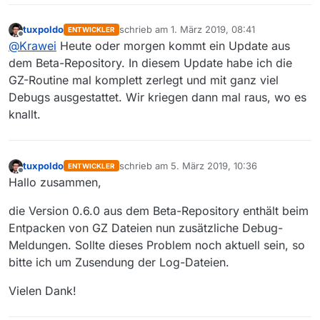
tuxpoldo
schrieb am
1. März 2019, 08:41
ENTWICKLER
zuletzt editiert von
Offline
@
Krawei
Heute oder morgen kommt ein Update aus
dem Beta-Repository. In diesem Update habe ich die
GZ-Routine mal komplett zerlegt und mit ganz viel
Debugs ausgestattet. Wir kriegen dann mal raus, wo es
knallt.
tuxpoldo
schrieb am
5. März 2019, 10:36
ENTWICKLER
zuletzt editiert von
Offline
Hallo zusammen,
die Version 0.6.0 aus dem Beta-Repository enthält beim
Entpacken von GZ Dateien nun zusätzliche Debug-
Meldungen. Sollte dieses Problem noch aktuell sein, so
bitte ich um Zusendung der Log-Dateien.
Vielen Dank!