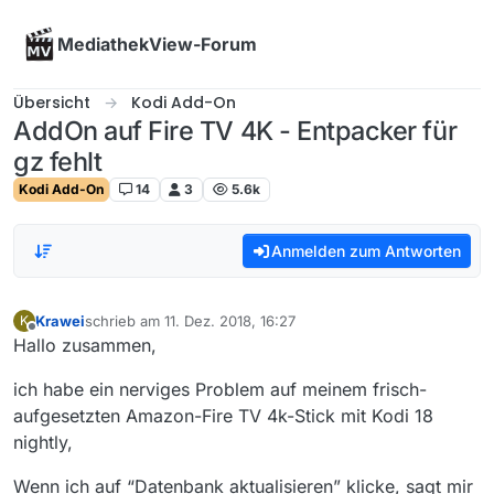
Skip to content
MediathekView-Forum
Übersicht
Kodi Add-On
AddOn auf Fire TV 4K - Entpacker für
gz fehlt
Kodi Add-On
14
3
5.6k
Anmelden zum Antworten
Krawei
schrieb am
11. Dez. 2018, 16:27
K
zuletzt editiert von
Offline
Hallo zusammen,
ich habe ein nerviges Problem auf meinem frisch-
aufgesetzten Amazon-Fire TV 4k-Stick mit Kodi 18
nightly,
Wenn ich auf “Datenbank aktualisieren” klicke, sagt mir