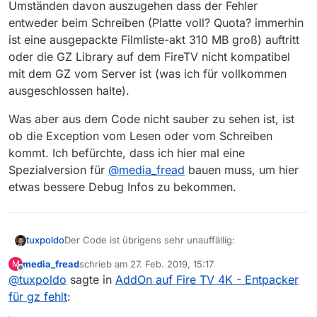
Umständen davon auszugehen dass der Fehler
entweder beim Schreiben (Platte voll? Quota? immerhin
ist eine ausgepackte Filmliste-akt 310 MB groß) auftritt
oder die GZ Library auf dem FireTV nicht kompatibel
mit dem GZ vom Server ist (was ich für vollkommen
ausgeschlossen halte).
Was aber aus dem Code nicht sauber zu sehen ist, ist
ob die Exception vom Lesen oder vom Schreiben
kommt. Ich befürchte, dass ich hier mal eine
Spezialversion für
@
media_fread
bauen muss, um hier
etwas bessere Debug Infos zu bekommen.
Der Code ist übrigens sehr unauffällig:
tuxpoldo
media_fread
schrieb am
27. Feb. 2019, 15:17
M
def _decompress_gz(self, sourcefile, destfile
zuletzt editiert von
Offline
@
tuxpoldo
sagte in
AddOn auf Fire TV 4K - Entpacker
    blocksize = 8192

Was hingegen sehr auffällig ist, ist das Timing:
    try:

für gz fehlt
:
        with open(destfile, 'wb') as dstfile,