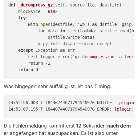
verwendet wird, deutet darauf hin, dass die Kodi-
def
_decompress_gz
(
self, sourcefile, destfile
):

Version die auf dem Stick installiert wird, nicht über
Die
gz
Library ist offensichtlich verfügbar, ansonsten
    blocksize = 
8192
die Standard-Python-Library
bz
verfügt, ansonsten
hätte er mangels Entpacker gar nicht erst ein Update
try
:

hätte er eine
bz2
Datei vorgezogen, da viel kleiner.
versucht. Was allerdings dieser ominöse Error 22
with
open
(destfile, 
'wb'
) 
as
 dstfile, gzip.
o
gzip
ist sozusagen der letzte Fallback, aber sehr
sein soll, ist mir zur Zeit nicht klar. Ich versuche jetzt
for
 data 
in
iter
(
lambda
: srcfile.read(bl
ungern von uns gesehen, da die Dateien in Vergleich
erst mal die Sache mit gz auf andere Maschinen
                dstfile.write(data)

recht groß sind.
nachzustellen, da ich über kein Fire TV Stick
# pylint: disable=broad-except
verfüge…
except
 Exception 
as
 err:

        self.logger.error(
'gz decompression failed: 
return
 -
1
return
0
Was hingegen sehr auffällig ist, ist das Timing:
14:52:56.008 T:18446744071794546976 NOTICE:
 [
plugin.
14:53:07.195 T:18446744071794546976 ERROR:
 [
plugin.v
Die Fehlermeldung kommt erst 12 Sekunden
nach dem
er angefangen hat auszupacken. Es ist also unter