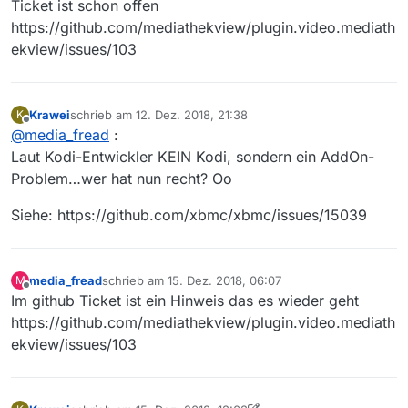
22:17:43.174 T:18446744071768066336 ERROR:
lösen? Sämtliche Entpacker sind aus dem Kodi-
Ticket ist schon offen
[plugin.video.mediathekview-0.5.0:Updater]: gz
Repository installiert…
Das Debug-Log findet ihr
hier
:
https://github.com/mediathekview/plugin.video.mediath
decompression failed: [Errno 22] Invalid argument
ekview/issues/103
22:17:43.175 T:18446744071768066336 NOTICE:
Mit Dank und Gruß,
[plugin.video.mediathekview-0.5.0:Updater]: Return -1
22:17:43.175 T:18446744071768066336 NOTICE:
Krawei
[plugin.video.mediathekview-0.5.0:Updater]: Cleaning
Krawei
schrieb am
12. Dez. 2018, 21:38
K
up downloads…
zuletzt editiert von
Offline
@
media_fread
:
Laut Kodi-Entwickler KEIN Kodi, sondern ein AddOn-
Problem…wer hat nun recht? Oo
Siehe: https://github.com/xbmc/xbmc/issues/15039
media_fread
schrieb am
15. Dez. 2018, 06:07
M
zuletzt editiert von
Offline
Im github Ticket ist ein Hinweis das es wieder geht
https://github.com/mediathekview/plugin.video.mediath
ekview/issues/103