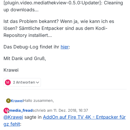
[plugin.video.mediathekview-0.5.0:Updater]: Cleaning
up downloads…
Ist das Problem bekannt? Wenn ja, wie kann ich es
lösen? Sämtliche Entpacker sind aus dem Kodi-
Repository installiert…
Das Debug-Log findet ihr
hier
:
Mit Dank und Gruß,
Krawei
M
2 Antworten
Hallo zusammen,
Krawei
K
media_fread
schrieb am
11. Dez. 2018, 16:37
M
ich habe ein nerviges Problem auf meinem frisch-
zuletzt editiert von
Offline
@
Krawei
sagte in
AddOn auf Fire TV 4K - Entpacker für
aufgesetzten Amazon-Fire TV 4k-Stick mit Kodi 18
nightly,
Wenn ich auf “Datenbank aktualisieren” klicke, sagt mir
gz fehlt
:
Kodi , dass meine DB in ein paar Momenten aktualisiert