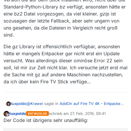
Standard-Python-Library
bz
verfügt, ansonsten hätte er
eine
bz2
Datei vorgezogen, da viel kleiner.
gzip
ist
sozusagen der letzte Fallback, aber sehr ungern von
uns gesehen, da die Dateien in Vergleich recht groß
sind.
Die
gz
Library ist offensichtlich verfügbar, ansonsten
hätte er mangels Entpacker gar nicht erst ein Update
versucht. Was allerdings dieser ominöse Error 22 sein
soll, ist mir zur Zeit nicht klar. Ich versuche jetzt erst mal
die Sache mit gz auf andere Maschinen nachzustellen,
da ich über kein Fire TV Stick verfüge…
@
Krawei
sagte in
AddOn auf Fire TV 4K - Entpacker
tuxpoldo
für gz fehlt
:
tuxpoldo
schrieb am
27. Feb. 2019, 09:41
ENTWICKLER
zuletzt editiert von
Offline
Amazon Fire TV 4k and Kodi 18 RC3: No gz/gzip
Der Code ist übrigens sehr unauffällig:
installed/available
OK - das ist jetzt wirklich ein Ding: dass überhaupt GZ