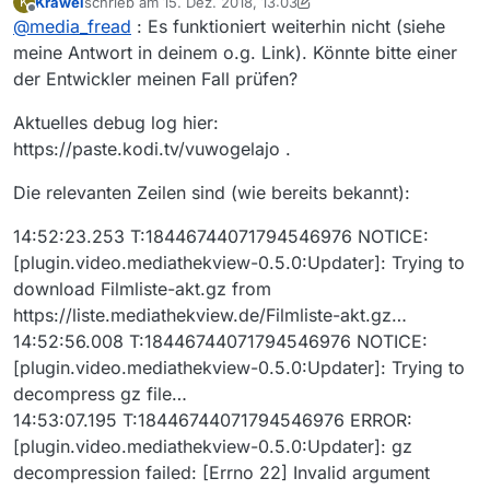
Krawei
schrieb am
15. Dez. 2018, 13:03
K
zuletzt editiert von Krawei
Offline
@
media_fread
: Es funktioniert weiterhin nicht (siehe
meine Antwort in deinem o.g. Link). Könnte bitte einer
der Entwickler meinen Fall prüfen?
Aktuelles debug log hier:
https://paste.kodi.tv/vuwogelajo .
Die relevanten Zeilen sind (wie bereits bekannt):
14:52:23.253 T:18446744071794546976 NOTICE:
[plugin.video.mediathekview-0.5.0:Updater]: Trying to
download Filmliste-akt.gz from
https://liste.mediathekview.de/Filmliste-akt.gz…
14:52:56.008 T:18446744071794546976 NOTICE:
[plugin.video.mediathekview-0.5.0:Updater]: Trying to
decompress gz file…
14:53:07.195 T:18446744071794546976 ERROR:
[plugin.video.mediathekview-0.5.0:Updater]: gz
decompression failed: [Errno 22] Invalid argument