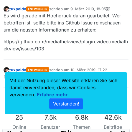
tuxpoldo
schrieb am
9. März 2019, 18:05
ENTWICKLER
zuletzt editiert von tuxpoldo
3. Okt. 2019, 18:
Offline
Es wird gerade mit Hochdruck daran gearbeitet. Wer
betroffen ist, sollte bitte ins Github Issue reinschauen
um die neusten Informationen zu erhalten:
https://github.com/mediathekview/plugin.video.mediath
ekview/issues/103
tuxpoldo
schrieb am
10. März 2019, 17:22
ENTWICKLER
zuletzt editiert von
Offline
Das Problem wurde mit Release 0.6.2 gelöst.
Mit der Nutzung dieser Website erklären Sie sich
damit einverstanden, dass wir Cookies
verwenden.
Erfahre mehr
Verstanden!
25
7.5k
6.8k
42.6k
Online
Benutzer
Themen
Beiträge