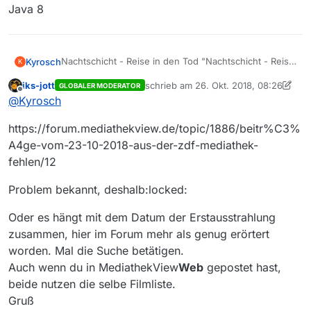
Java 8
Nachtschicht - Reise in den Tod "Nachtschicht - Reise
Kyrosch
K
in den Tod " fehlt
iks-jott
schrieb am
26. Okt. 2018, 08:26
GLOBALER MODERATOR
Link__> https://www.zdf.de/filme/der-fernsehfilm-der-
zuletzt editiert von iks-jott
Offline
@
Kyrosch
woche/nachtschicht-reise-in-den-tod-100.html
Windows 10
https://forum.mediathekview.de/topic/1886/beitr%C3%
MV 13.2.1
Java 8
A4ge-vom-23-10-2018-aus-der-zdf-mediathek-
fehlen/12
Problem bekannt, deshalb:locked:
Oder es hängt mit dem Datum der Erstausstrahlung
zusammen, hier im Forum mehr als genug erörtert
worden. Mal die Suche betätigen.
Auch wenn du in MediathekView
Web
gepostet hast,
beide nutzen die selbe Filmliste.
Gruß