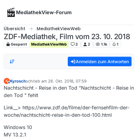
Skip to content
MediathekView-Forum
Übersicht
MediathekViewWeb
ZDF-Mediathek, Film vom 23. 10. 2018
Gesperrt
MediathekViewWeb
2
2
1.1k
1
Anmelden zum Antworten
Kyrosch
schrieb am
26. Okt. 2018, 07:59
K
zuletzt editiert von
Offline
Nachtschicht - Reise in den Tod "Nachtschicht - Reise in
den Tod " fehlt
Link__> https://www.zdf.de/filme/der-fernsehfilm-der-
woche/nachtschicht-reise-in-den-tod-100.html
Windows 10
MV 13.2.1