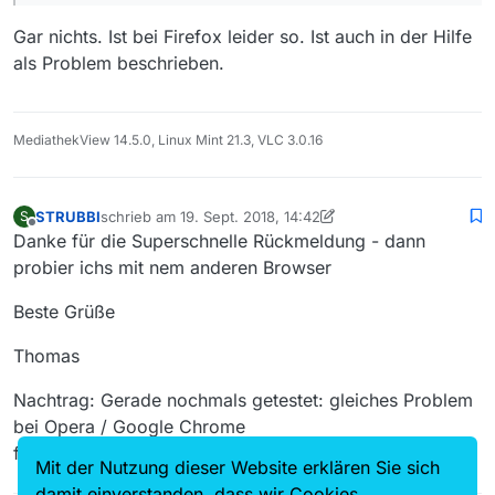
Gar nichts. Ist bei Firefox leider so. Ist auch in der Hilfe
als Problem beschrieben.
MediathekView 14.5.0, Linux Mint 21.3, VLC 3.0.16
STRUBBI
schrieb am
19. Sept. 2018, 14:42
S
zuletzt editiert von STRUBBI
Offline
Danke für die Superschnelle Rückmeldung - dann
probier ichs mit nem anderen Browser
Beste Grüße
Thomas
Nachtrag: Gerade nochmals getestet: gleiches Problem
bei Opera / Google Chrome
funzt nur einwandfrei mit MS EDGE
Mit der Nutzung dieser Website erklären Sie sich
damit einverstanden, dass wir Cookies