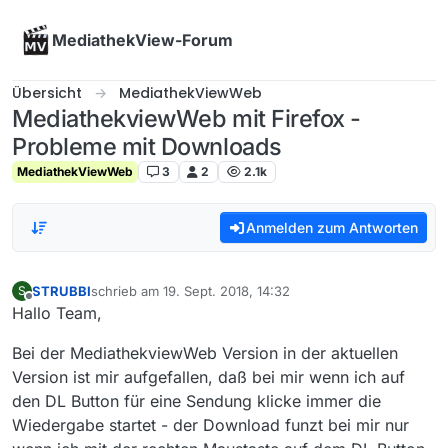
Skip to content
MediathekView-Forum
Übersicht
MediathekViewWeb
MediathekviewWeb mit Firefox -
Probleme mit Downloads
MediathekViewWeb
3
2
2.1k
Anmelden zum Antworten
STRUBBI
schrieb am
19. Sept. 2018, 14:32
S
zuletzt editiert von
Offline
Hallo Team,
Bei der MediathekviewWeb Version in der aktuellen
Version ist mir aufgefallen, daß bei mir wenn ich auf
den DL Button für eine Sendung klicke immer die
Wiedergabe startet - der Download funzt bei mir nur