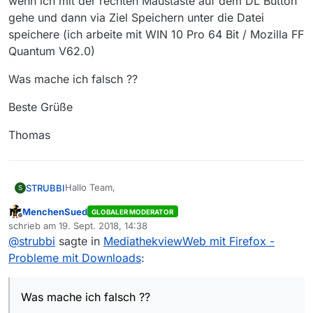
wenn ich mit der rechten Maustaste auf dem DL Button
gehe und dann via Ziel Speichern unter die Datei
speichere (ich arbeite mit WIN 10 Pro 64 Bit / Mozilla FF
Quantum V62.0)
Was mache ich falsch ??
Beste Grüße
Thomas
Hallo Team,
STRUBBI
S
MenchenSued
GLOBALER MODERATOR
Bei der MediathekviewWeb Version in der aktuellen
Offline
schrieb am
19. Sept. 2018, 14:38
Version ist mir aufgefallen, daß bei mir wenn ich auf
zuletzt editiert von
@
strubbi
sagte in
MediathekviewWeb mit Firefox -
den DL Button für eine Sendung klicke immer die
Was mache ich falsch ??
Wiedergabe startet - der Download funzt bei mir nur
Probleme mit Downloads
:
wenn ich mit der rechten Maustaste auf dem DL
Beste Grüße
Button gehe und dann via Ziel Speichern unter die
Datei speichere (ich arbeite mit WIN 10 Pro 64 Bit /
Thomas
Was mache ich falsch ??
Mozilla FF Quantum V62.0)