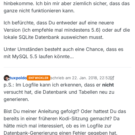
hinbekomme. Ich bin mir aber ziemlich sicher, dass das
19:28:19.184 T:1104881872 NOTICE: m_sampleRates :
32
19:28:19.184 T:1104881872 NOTICE: m_dataFormats :
AE
ganze nicht funktionieren kann.
19:28:19.184 T:1104881872 NOTICE: m_streamTypes :
ST
Ich befürchte, dass Du entweder auf eine neuere
19:28:19.248 T:1104881872 NOTICE:
No
settings
file
t
19:28:19.250 T:1104881872 NOTICE:
No
settings
file
t
Version (ich empfehle mal mindestens 5.6) oder auf die
19:28: 19.250 T:1104881872 NOTICE: Default Video Pla
lokale SQLite Datenbank ausweichen musst.
19:28:19.250 T:1104881872 NOTICE: Default Audio Play
19:28:19.250 T:1104881872 NOTICE:
Disabled
debug
log
Unter Umständen besteht auch eine Chance, dass es
19:28:19.251 T:1104881872 NOTICE:
Log
level
changed
mit MySQL 5.5 laufen könnte…
19:28:19.251 T:1104881872 NOTICE: CMediaSourceSettin
19:28:19.265 T:1104881872 NOTICE:
Loading
player
cor
19:28:19.268 T:1104881872 NOTICE:
Loaded
playercoref
tuxpoldo
schrieb am
22. Jan. 2018, 22:52
ENTWICKLER
19:28:19.268 T:1104881872 NOTICE:
Loading
player
cor
zuletzt editiert von tuxpoldo
Offline
p.S.: Im Logfile kann ich erkennen, dass er
nicht
19:28:19.269 T:1104881872 NOTICE:
special://masterpr
versucht hat, die Datenbank und Tabellen neu zu
19:28:19.369 T:1104881872 NOTICE:
Running
database
v
19:28:20.027 T:1104881872 NOTICE: ADDONS:
Using
repo
generieren.
19:28:20.027 T:1104881872 NOTICE: ADDONS:
Using
repo
Bist Du meiner Anleitung gefolgt? Oder hattest Du das
19:28:20.028 T:1104881872 NOTICE: ADDONS:
Using
repo
19:28:20.028 T:1104881872 NOTICE: ADDONS:
Using
repo
bereits in einer früheren Kodi-Sitzung gemacht? Da
19:28:20.028 T:1104881872 NOTICE: ADDONS:
Using
repo
hätte mich mal interessiert, ob es im Logfile zur
19:28:20.028 T:1104881872 NOTICE: ADDONS:
Using
repo
Datenbank-Generierung einen Fehler gegeben hat.