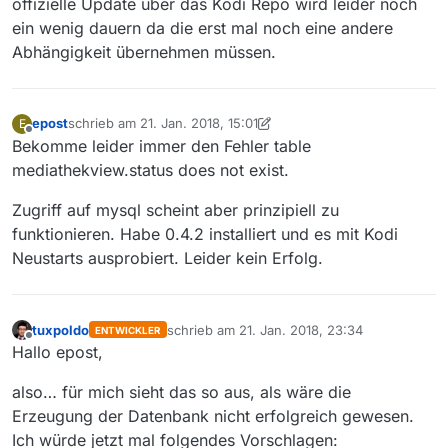
offizielle Update über das Kodi Repo wird leider noch
ein wenig dauern da die erst mal noch eine andere
Abhängigkeit übernehmen müssen.
epost
schrieb am
21. Jan. 2018, 15:01
E
zuletzt editiert von epost
Offline
Bekomme leider immer den Fehler table
mediathekview.status does not exist.
Zugriff auf mysql scheint aber prinzipiell zu
funktionieren. Habe 0.4.2 installiert und es mit Kodi
Neustarts ausprobiert. Leider kein Erfolg.
tuxpoldo
schrieb am
21. Jan. 2018, 23:34
ENTWICKLER
zuletzt editiert von
Offline
Hallo epost,
also… für mich sieht das so aus, als wäre die
Erzeugung der Datenbank nicht erfolgreich gewesen.
Ich würde jetzt mal folgendes Vorschlagen: