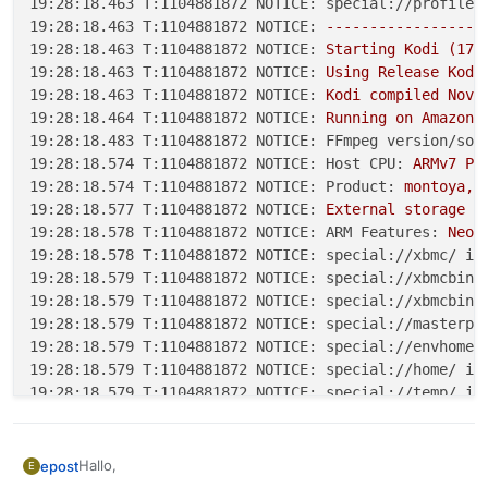
19:28:18.463 T:1104881872 NOTICE: special://profile/
19:28:18.463 T:1104881872 NOTICE:
------------------
19:28:18.463 T:1104881872 NOTICE:
Starting
Kodi
(17.
19:28:18.463 T:1104881872 NOTICE:
Using
Release
Kodi
19:28:18.463 T:1104881872 NOTICE:
Kodi
compiled
Nov
19:28:18.464 T:1104881872 NOTICE:
Running
on
Amazon
19:28:18.483 T:1104881872 NOTICE: FFmpeg version/sou
19:28:18.574 T:1104881872 NOTICE: Host CPU:
ARMv7
Pr
19:28:18.574 T:1104881872 NOTICE: Product:
montoya,
19:28:18.577 T:1104881872 NOTICE:
External
storage
p
19:28:18.578 T:1104881872 NOTICE: ARM Features:
Neon
19:28:18.578 T:1104881872 NOTICE: special://xbmc/ is
19:28:18.579 T:1104881872 NOTICE: special://xbmcbin/
19:28:18.579 T:1104881872 NOTICE: special://xbmcbina
19:28:18.579 T:1104881872 NOTICE: special://masterpr
19:28:18.579 T:1104881872 NOTICE: special://envhome/
19:28:18.579 T:1104881872 NOTICE: special://home/ is
19:28:18.579 T:1104881872 NOTICE: special://temp/ is
19:28:18.580 T:1104881872 NOTICE: special://logpath/
19:28:18.580 T:1104881872 NOTICE: The executable run
19:28:18.580 T:1104881872 NOTICE: Local hostname:
lo
Hallo,
epost
E
19:28:18.581 T:1104881872 NOTICE: Log File is locate