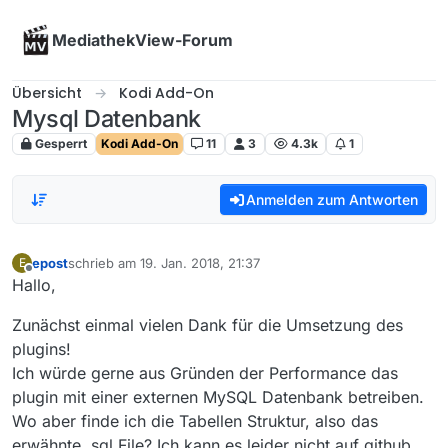
Skip to content
MediathekView-Forum
Übersicht
Kodi Add-On
Mysql Datenbank
Gesperrt
Kodi Add-On
11
3
4.3k
1
Anmelden zum Antworten
epost
schrieb am
19. Jan. 2018, 21:37
E
zuletzt editiert von
Offline
Hallo,
Zunächst einmal vielen Dank für die Umsetzung des
plugins!
Ich würde gerne aus Gründen der Performance das
plugin mit einer externen MySQL Datenbank betreiben.
Wo aber finde ich die Tabellen Struktur, also das
erwähnte .sql File? Ich kann es leider nicht auf github