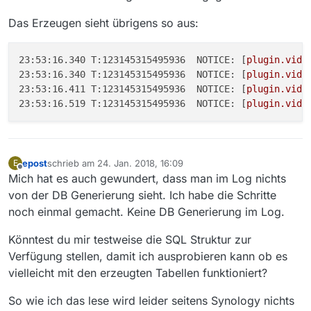
19:28:20.029 T:1104881872 NOTICE: ADDONS:
Using
repo
19:28:20.420 T:1107893144 NOTICE: Trying to open:
44
Das Erzeugen sieht übrigens so aus:
19:28:20.429 T:1107893144 NOTICE: CAESinkAUDIOTRACK:
19:28:20.990 T:1104881872 NOTICE: InitWindowSystem: 
23:53:16.340 T:123145315495936  NOTICE:
 [
plugin.vide
19:28:21.138 T:1104881872 NOTICE:
Found
resolution
1
23:53:16.340 T:123145315495936  NOTICE:
 [
plugin.vide
19:28:21.139 T:1104881872 NOTICE:
Found
resolution
23:53:16.411 T:123145315495936  NOTICE:
 [
plugin.vide
19:28:21.139 T:1104881872 NOTICE:
Found
resolution
1
23:53:16.519 T:123145315495936  NOTICE:
 [
plugin.vide
19:28:21.139 T:1104881872 NOTICE:
Found
resolution
19:28:21.140 T:1104881872 NOTICE:
Found
resolution
19:28:21.140 T:1104881872 NOTICE:
Found
(
1920x1080@
19:28:21.140 T:1104881872 NOTICE:
Checking
resolutio
19:28:21.669 T:1104881872 NOTICE:
GL_VENDOR
=
Broadc
epost
schrieb am
24. Jan. 2018, 16:09
E
zuletzt editiert von
Offline
Mich hat es auch gewundert, dass man im Log nichts
19:28:21.806 T:1104881872 NOTICE:
GL_RENDERER
=
Vide
19:28:21.806 T:1104881872 NOTICE:
GL_VERSION
=
OpenG
von der DB Generierung sieht. Ich habe die Schritte
19:28:21.806 T:1104881872 NOTICE:
GL_SHADING_LANGUAG
noch einmal gemacht. Keine DB Generierung im Log.
19:28:21.807 T:1104881872 NOTICE:
GL_EXTENSIONS
=
GL
19:28:25.350 T:1107852120 NOTICE:
Running
database
v
Könntest du mir testweise die SQL Struktur zur
19:28:25.363 T:1107852120 NOTICE:
Running
database
v
Verfügung stellen, damit ich ausprobieren kann ob es
19:28:25.395 T:1107852120 NOTICE:
Running
database
v
vielleicht mit den erzeugten Tabellen funktioniert?
19:28:25.423 T:1107852120 NOTICE:
Running
database
v
19:28:25.459 T:1107852120 NOTICE:
Running
database
v
So wie ich das lese wird leider seitens Synology nichts
19:28:25.470 T:1107852120 NOTICE:
Running
database
v