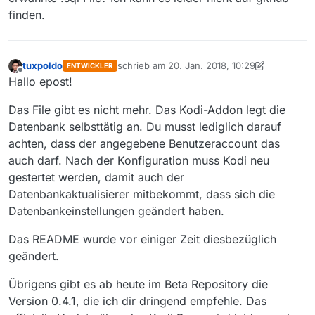
finden.
tuxpoldo
schrieb am
20. Jan. 2018, 10:29
ENTWICKLER
zuletzt editiert von tuxpoldo
Offline
Hallo epost!
Das File gibt es nicht mehr. Das Kodi-Addon legt die
Datenbank selbsttätig an. Du musst lediglich darauf
achten, dass der angegebene Benutzeraccount das
auch darf. Nach der Konfiguration muss Kodi neu
gestertet werden, damit auch der
Datenbankaktualisierer mitbekommt, dass sich die
Datenbankeinstellungen geändert haben.
Das README wurde vor einiger Zeit diesbezüglich
geändert.
Übrigens gibt es ab heute im Beta Repository die
Version 0.4.1, die ich dir dringend empfehle. Das